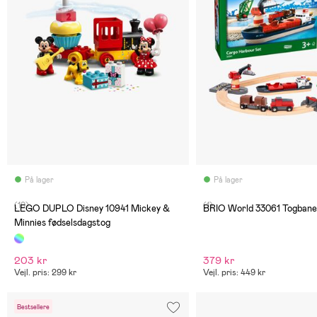
På lager
På lager
(10)
(1)
LEGO DUPLO Disney 10941 Mickey &
BRIO World 33061 Togbane
Minnies fødselsdagstog
203 kr
379 kr
Vejl. pris: 299 kr
Vejl. pris: 449 kr
Bestsellere