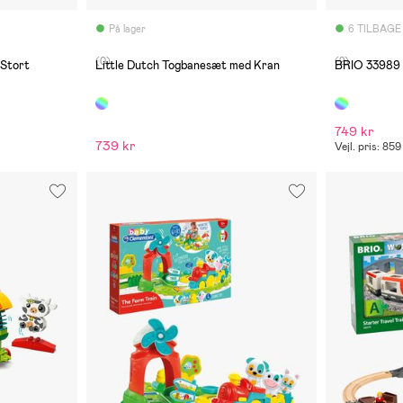
På lager
6 TILBAGE
(0)
(2)
Stort
Little Dutch Togbanesæt med Kran
BRIO 33989 
749 kr
739 kr
Vejl. pris: 859