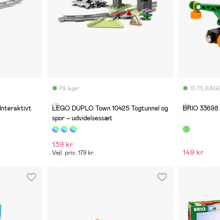
På lager
10 TILBAG
(3)
(1)
nteraktivt
LEGO DUPLO Town 10425 Togtunnel og
BRIO 33698 
spor – udvidelsessæt
139 kr
149 kr
Vejl. pris: 179 kr