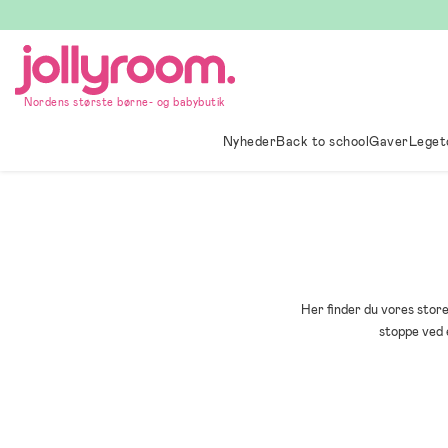
Hoppa
till
innehållet
Nordens største børne- og babybutik
Nyheder
Back to school
Gaver
Leget
Her finder du vores stor
stoppe ved e