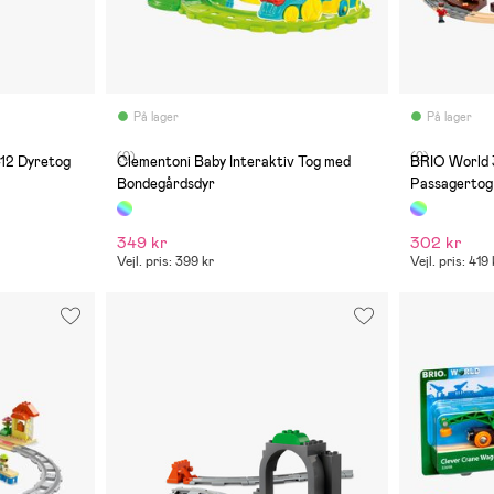
På lager
På lager
(0)
(0)
12 Dyretog
Clementoni Baby Interaktiv Tog med
BRIO World
Bondegårdsdyr
Passagertog
349 kr
302 kr
Vejl. pris: 399 kr
Vejl. pris: 419 