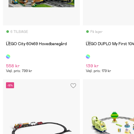
6 TILBAGE
På lager
(1)
(6)
LEGO City 60469 Hovedbanegård
LEGO DUPLO My First 104
558 kr
139 kr
Vejl. pris: 799 kr
Vejl. pris: 179 kr
-16%