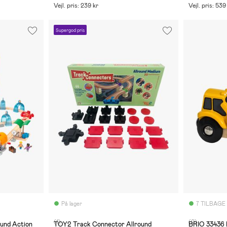
Vejl. pris: 239 kr
Vejl. pris: 539
Supergod pris
På lager
7 TILBAGE
(1)
(0)
und Action
TOY2 Track Connector Allround
BRIO 33436 