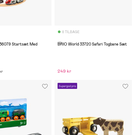
8 TILBAGE
(1)
 36079 Startsæt Med
BRIO World 33720 Safari Togbane Sæt
249 kr
kr
Supergod pris