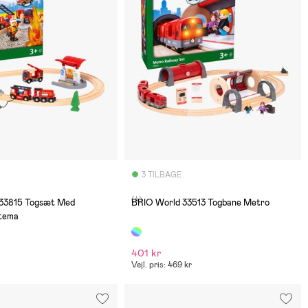
3 TILBAGE
(4)
33815 Togsæt Med
BRIO World 33513 Togbane Metro
tema
401 kr
Vejl. pris: 469 kr