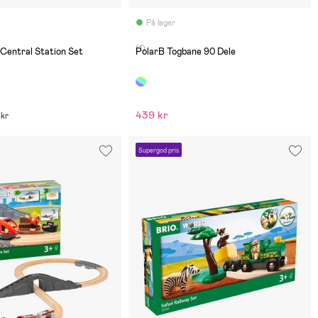
På lager
(1)
Central Station Set
PolarB Togbane 90 Dele
439 kr
 kr
Supergod pris