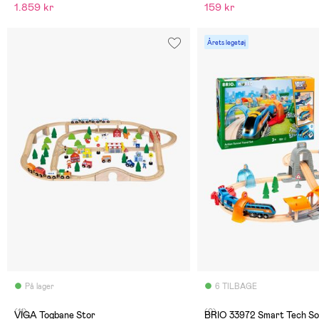
1.859 kr
159 kr
Årets legetøj
På lager
6 TILBAGE
(11)
(0)
VIGA Togbane Stor
BRIO 33972 Smart Tech So