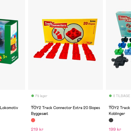
På lager
8 TILBAGE
(0)
(0)
 Lokomotiv
TOY2 Track Connector Extra 20 Slopes
TOY2 Track 
Byggesæt
Koblinger
219 kr
199 kr