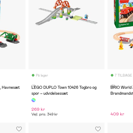
På lager
7 TILBAGE
(1)
(5)
, Havnesæt
LEGO DUPLO Town 10426 Togbro og
BRIO World 
spor – udvidelsessæt
Brandmands
269 kr
409 kr
Vejl. pris: 349 kr