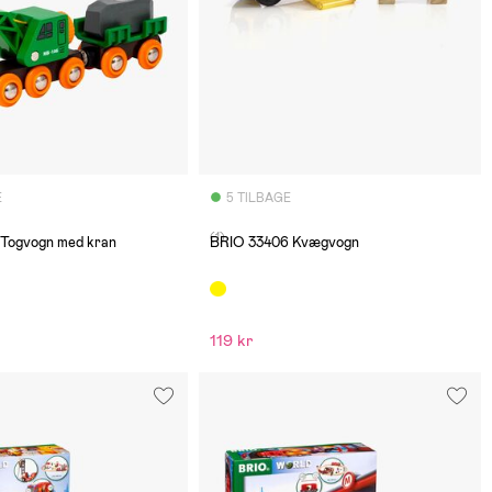
E
5 TILBAGE
(1)
Togvogn med kran
BRIO 33406 Kvægvogn
119 kr