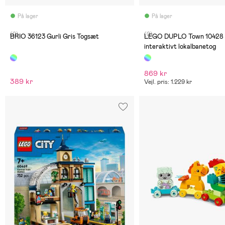
På lager
På lager
(0)
(0)
BRIO 36123 Gurli Gris Togsæt
LEGO DUPLO Town 10428 
interaktivt lokalbanetog
869 kr
389 kr
Vejl. pris: 1.229 kr