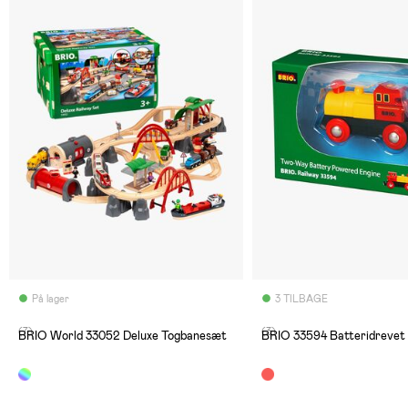
På lager
3 TILBAGE
(7)
(3)
BRIO World 33052 Deluxe Togbanesæt
BRIO 33594 Batteridrevet