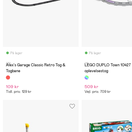
På lager
På lager
(0)
(1)
Alex's Garage Classic Retro Tog &
LEGO DUPLO Town 10427 I
Togbane
oplevelsestog
109 kr
509 kr
Tidl. pris: 129 kr
Vejl. pris: 709 kr