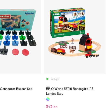
På lager
(5)
Connector Builder Set
BRIO World 33719 Bondegård-På-
Landet Sæt
343 kr