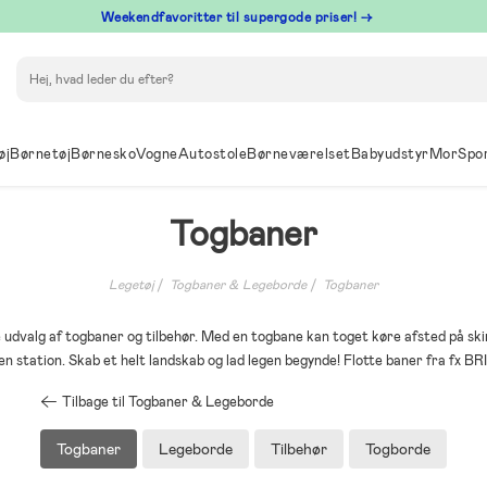
⁠ Weekendfavoritter til supergode priser! →
Søg
øj
Børnetøj
Børnesko
Vogne
Autostole
Børneværelset
Babyudstyr
Mor
Spo
Togbaner
Legetøj
Togbaner & Legeborde
Togbaner
e udvalg af togbaner og tilbehør. Med en togbane kan toget køre afsted på sk
n station. Skab et helt landskab og lad legen begynde! Flotte baner fra fx BR
Tilbage til Togbaner & Legeborde
Togbaner
Legeborde
Tilbehør
Togborde