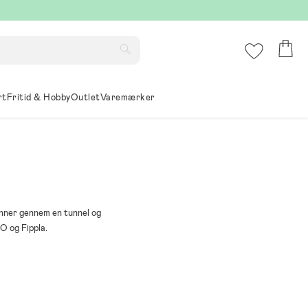
rt
Fritid & Hobby
Outlet
Varemærker
inner gennem en tunnel og
IO og Fippla.