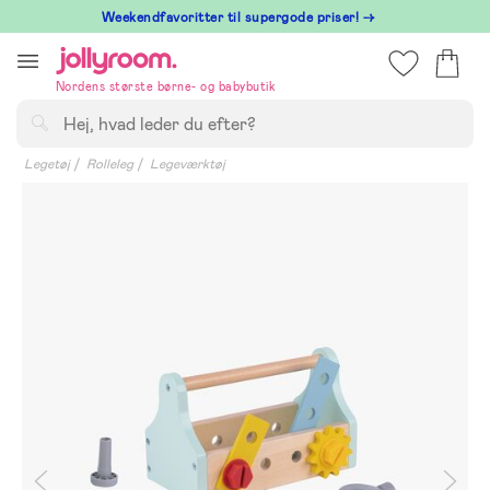
Hoppa
⁠ Weekendfavoritter til supergode priser! →
till
innehållet
Nordens største børne- og babybutik
Søg
Legetøj
Rolleleg
Legeværktøj