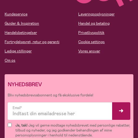
Kundeservice
Leveringsoplysninger
Guider & Inspiration
Handel og betaling
Handelsbetingelser
Privatlivspolitik
Fortrydelsesret, retur og garanti
Cookie settings
Ledige stillinger
Vores ansvar
Om os
NYHEDSBREV
Bliv nyhedsbrevsabonnent og få eksklusive fordele!
Email*
Ja, tak!
Jeg vil gerne modtage nyhedsbrevet med personlige rabatter,
tilbud og nyheder, og jeg godkender behandlingen af mine
personoplysninger i henhold til nedenstående.