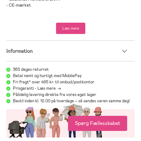
- CE-mærket.
- Anbefalet alder: Fra 3 år.
Læs mere
- Enebærtræ, krydsfiner, MDF, plastik.
Information
365 dages returret
Betal nemt og hurtigt med MobilePay
Fri fragt* over 495 kr. til ombud/postkontor
Prisgaranti - Læs mere ->
Pålidelig levering direkte fra vores eget lager
Bestil inden kl. 12.00 på hverdage – så sendes varen samme dag!
Spørg Fællesskabet