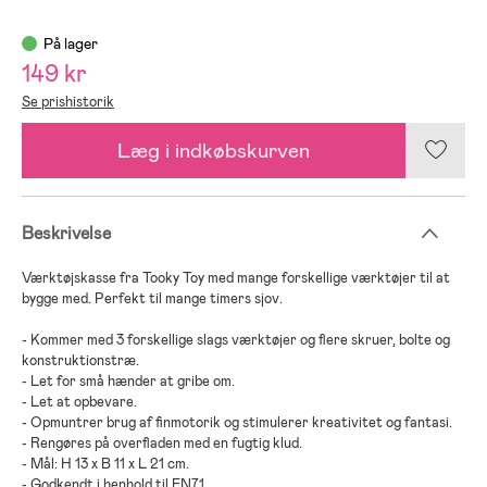
På lager
149 kr
Se prishistorik
Læg i indkøbskurven
Beskrivelse
Værktøjskasse fra Tooky Toy med mange forskellige værktøjer til at
bygge med. Perfekt til mange timers sjov.
- Kommer med 3 forskellige slags værktøjer og flere skruer, bolte og
konstruktionstræ.
- Let for små hænder at gribe om.
- Let at opbevare.
- Opmuntrer brug af finmotorik og stimulerer kreativitet og fantasi.
- Rengøres på overfladen med en fugtig klud.
- Mål: H 13 x B 11 x L 21 cm.
- Godkendt i henhold til EN71.