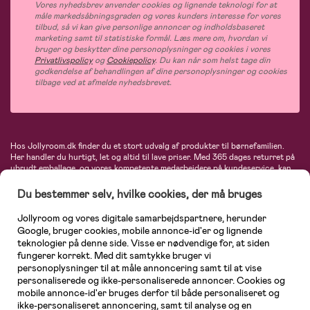
Vores nyhedsbrev anvender cookies og lignende teknologi for at
måle markedsåbningsgraden og vores kunders interesse for vores
tilbud, så vi kan give personlige annoncer og indholdsbaseret
marketing samt til statistiske formål. Læs mere om, hvordan vi
bruger og beskytter dine personoplysninger og cookies i vores
Privatlivspolicy
og
Cookiepolicy
. Du kan når som helst tage din
godkendelse af behandlingen af dine personoplysninger og cookies
tilbage ved at afmelde nyhedsbrevet.
Hos Jollyroom.dk finder du et stort udvalg af produkter til børnefamilien.
Her handler du hurtigt, let og altid til lave priser. Med 365 dages returret på
ubrudt emballage, og vores kompetente medarbejdere på kundeservice, kan
du føle dig helt tryg, når du handler hos os. I vores udvalg finder du
barnevogne, autostole, børne- og babytøj, produkter til gravide og ammende
Du bestemmer selv, hvilke cookies, der må bruges
mødre, indretning og inspiration, legetøj, babyudstyr og meget mere. Vi
tilbyder produkter fra velkendte varemærker som Britax, Maxi-Cosi, Baby
Jollyroom og vores digitale samarbejdspartnere, herunder
Jogger, BabyBjörn, Didriksons, KidKraft, Ergobaby, Phillips Avent, Neonate,
Google, bruger cookies, mobile annonce-id'er og lignende
Cybex, LEGO og mange flere. Kort sagt - et kæmpe sortiment venter på dig!
teknologier på denne side. Visse er nødvendige for, at siden
fungerer korrekt. Med dit samtykke bruger vi
personoplysninger til at måle annoncering samt til at vise
personaliserede og ikke-personaliserede annoncer. Cookies og
mobile annonce-id'er bruges derfor til både personaliseret og
ikke-personaliseret annoncering, samt til analyse og en