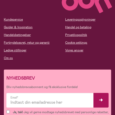
Kundeservice
Leveringsoplysninger
Guider & Inspiration
Handel og betaling
Handelsbetingelser
Privatlivspolitik
Fortrydelsesret, retur og garanti
Cookie settings
Ledige stillinger
Vores ansvar
Om os
NYHEDSBREV
Bliv nyhedsbrevsabonnent og få eksklusive fordele!
Email*
Ja, tak!
Jeg vil gerne modtage nyhedsbrevet med personlige rabatter,