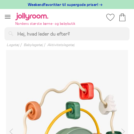
Hoppa
⁠ Weekendfavoritter til supergode priser! →
till
innehållet
Nordens største børne- og babybutik
Søg
Legetøj
Babylegetøj
Aktivitetslegetøj