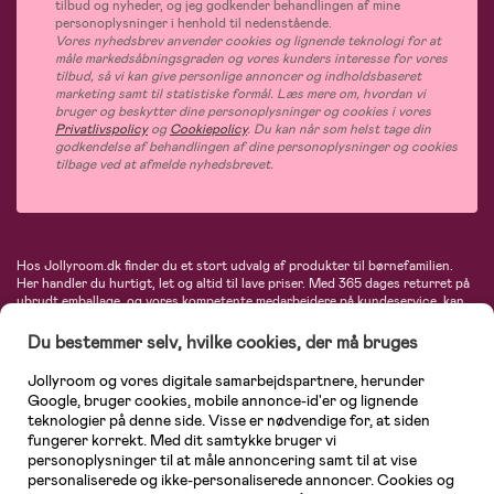
tilbud og nyheder, og jeg godkender behandlingen af mine
personoplysninger i henhold til nedenstående.
Vores nyhedsbrev anvender cookies og lignende teknologi for at
måle markedsåbningsgraden og vores kunders interesse for vores
tilbud, så vi kan give personlige annoncer og indholdsbaseret
marketing samt til statistiske formål. Læs mere om, hvordan vi
bruger og beskytter dine personoplysninger og cookies i vores
Privatlivspolicy
og
Cookiepolicy
. Du kan når som helst tage din
godkendelse af behandlingen af dine personoplysninger og cookies
tilbage ved at afmelde nyhedsbrevet.
Hos Jollyroom.dk finder du et stort udvalg af produkter til børnefamilien.
Her handler du hurtigt, let og altid til lave priser. Med 365 dages returret på
ubrudt emballage, og vores kompetente medarbejdere på kundeservice, kan
du føle dig helt tryg, når du handler hos os. I vores udvalg finder du
barnevogne, autostole, børne- og babytøj, produkter til gravide og ammende
Du bestemmer selv, hvilke cookies, der må bruges
mødre, indretning og inspiration, legetøj, babyudstyr og meget mere. Vi
tilbyder produkter fra velkendte varemærker som Britax, Maxi-Cosi, Baby
Jollyroom og vores digitale samarbejdspartnere, herunder
Jogger, BabyBjörn, Didriksons, KidKraft, Ergobaby, Phillips Avent, Neonate,
Google, bruger cookies, mobile annonce-id'er og lignende
Cybex, LEGO og mange flere. Kort sagt - et kæmpe sortiment venter på dig!
teknologier på denne side. Visse er nødvendige for, at siden
fungerer korrekt. Med dit samtykke bruger vi
personoplysninger til at måle annoncering samt til at vise
personaliserede og ikke-personaliserede annoncer. Cookies og