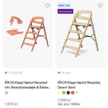
Bedst i test
Supergod pris
5 TILBAGE
På lager
(0)
(3)
KAOS Klapp Højstol Recycled
KAOS Klapp Højstol Recycled,
inkl. Beskyttelsesbøjle & Bakke,
Desert Sand
Terracotta Pink/Terracotta
Pink
1.299 kr
1.978 kr
Vejl. pris: 1.699 kr