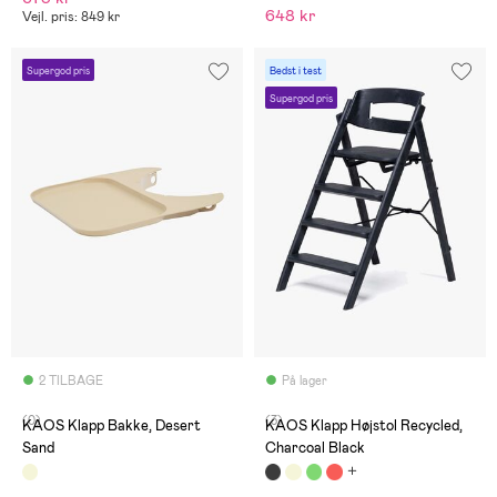
648 kr
Vejl. pris: 849 kr
Supergod pris
Bedst i test
Supergod pris
2 TILBAGE
På lager
(0)
(3)
KAOS Klapp Bakke, Desert
KAOS Klapp Højstol Recycled,
Sand
Charcoal Black