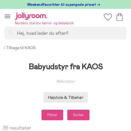
Hoppa
⁠ Weekendfavoritter til supergode priser! →
till
innehållet
Nordens største børne- og babybutik
Søg
Tilbage til KAOS
Babyudstyr fra KAOS
Babyudstyr
Højstole & Tilbehør
Filtrer
Sorter
35 resultater.