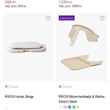
399 kr
1.299 kr
Vejl. pris: 549 kr
Vejl. pris: 1.699 kr
Supergod pris
På lager
På lager
(1)
(0)
KAOS Hynde, Beige
KAOS Sikkerhedsbøjle & Bakke,
Desert Sand