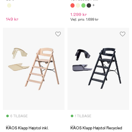
1.299 kr
149 kr
Vejl. pris: 1.699 kr
6 TILBAGE
1 TILBAGE
(0)
(0)
KAOS Klapp Højstol inkl.
KAOS Klapp Højstol Recycled