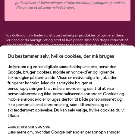
godkendelse af behandlingen af dine personoplysninger og cookies
tilbage ved at afmelde nyhedsbrevet.
Hos Jollyroom.dk finder du et stort udvalg af produkter til børnefamilien.
Her handler du hurtigt, let og altid til lave priser. Med 365 dages returret på
ubrudt emballage, og vores kompetente medarbejdere på kundeservice, kan
du føle dig helt tryg, når du handler hos os. I vores udvalg finder du
barnevogne, autostole, børne- og babytøj, produkter til gravide og ammende
Du bestemmer selv, hvilke cookies, der må bruges
mødre, indretning og inspiration, legetøj, babyudstyr og meget mere. Vi
tilbyder produkter fra velkendte varemærker som Britax, Maxi-Cosi, Baby
Jollyroom og vores digitale samarbejdspartnere, herunder
Jogger, BabyBjörn, Didriksons, KidKraft, Ergobaby, Phillips Avent, Neonate,
Google, bruger cookies, mobile annonce-id'er og lignende
Cybex, LEGO og mange flere. Kort sagt - et kæmpe sortiment venter på dig!
teknologier på denne side. Visse er nødvendige for, at siden
fungerer korrekt. Med dit samtykke bruger vi
personoplysninger til at måle annoncering samt til at vise
personaliserede og ikke-personaliserede annoncer. Cookies og
mobile annonce-id'er bruges derfor til både personaliseret og
ikke-personaliseret annoncering, samt til analyse og en
skræddersyet oplevelse. Du kan selv vælge, hvilke cookies du vil
tillade.
Kundeservice
Læs mere om cookies
Læs mere om, hvordan Google behandler personoplysninger