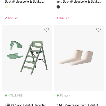
Beskyttelsesbøjle & Bakke,
inkl. Beskyttelsesbøjle & Bakke,
Beech Natural/Desert Sand
Charcoal Black/Charcoal Black
2.418 kr
1.947 kr
4 TILBAGE
På lager
(0)
(0)
KAOS Klapp Højstol Recycled
KAOS Væltesikring til Højstol