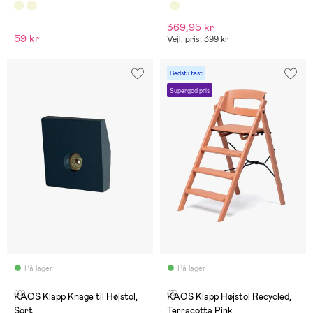
369,95 kr
59 kr
Vejl. pris: 399 kr
Bedst i test
Supergod pris
På lager
På lager
(0)
(3)
KAOS Klapp Knage til Højstol,
KAOS Klapp Højstol Recycled,
Sort
Terracotta Pink