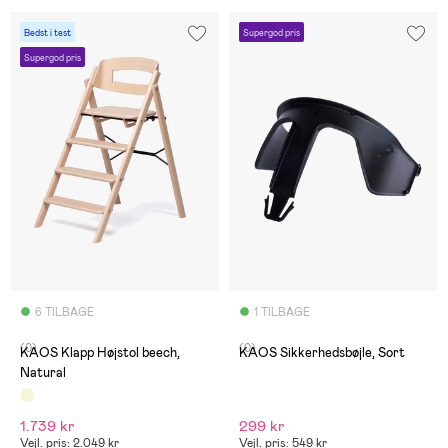
Bedst i test
Supergod pris
Supergod pris
6 TILBAGE
1 TILBAGE
(0)
(0)
KAOS Klapp Højstol beech,
KAOS Sikkerhedsbøjle, Sort
Natural
1.739 kr
299 kr
Vejl. pris: 2.049 kr
Vejl. pris: 549 kr