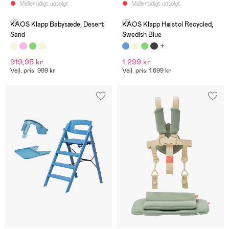
Midlertidigt udsolgt
Midlertidigt udsolgt
(0)
(3)
KAOS Klapp Babysæde, Desert
KAOS Klapp Højstol Recycled,
Sand
Swedish Blue
919,95 kr
1.299 kr
Vejl. pris: 999 kr
Vejl. pris: 1.699 kr