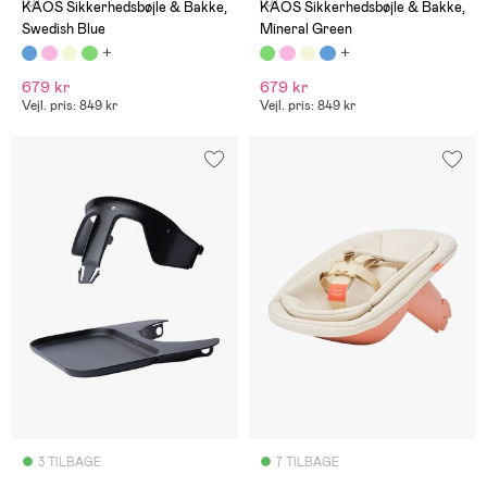
(0)
(0)
KAOS Sikkerhedsbøjle & Bakke,
KAOS Sikkerhedsbøjle & Bakke,
Swedish Blue
Mineral Green
679 kr
679 kr
Vejl. pris: 849 kr
Vejl. pris: 849 kr
3 TILBAGE
7 TILBAGE