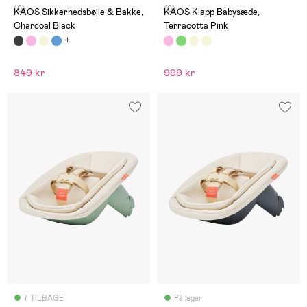
(0)
(0)
KAOS Sikkerhedsbøjle & Bakke,
KAOS Klapp Babysæde,
Charcoal Black
Terracotta Pink
849 kr
999 kr
7 TILBAGE
På lager