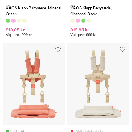
(0)
(0)
KAOS Klapp Babysæde, Mineral
KAOS Klapp Babysæde,
Green
Charcoal Black
919,95 kr
919,95 kr
Vejl. pris: 999 kr
Vejl. pris: 999 kr
9 TILBAGE
Midlertidigt udsolgt