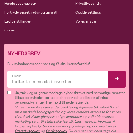
Handelsbetingelser
Privatlivspolitik
Fortrydelsesret, retur og garanti
Cookie settings
Ledige stillinger
Vores ansvar
Om os
NYHEDSBREV
Bliv nyhedsbrevsabonnent og få eksklusive fordele!
Email*
Ja, tak!
Jeg vil gerne modtage nyhedsbrevet med personlige rabatter,
tilbud og nyheder, og jeg godkender behandlingen af mine
personoplysninger i henhold til nedenstående.
Vores nyhedsbrev anvender cookies og lignende teknologi for at
måle markedsåbningsgraden og vores kunders interesse for vores
tilbud, så vi kan give personlige annoncer og indholdsbaseret
marketing samt til statistiske formål. Læs mere om, hvordan vi
bruger og beskytter dine personoplysninger og cookies i vores
Privatlivspolicy
og
Cookiepolicy
. Du kan når som helst tage din