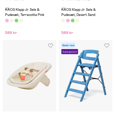
(0)
(0)
KAOS Klapp Jr. Sele &
KAOS Klapp Jr. Sele &
Pudesæt, Terracotta Pink
Pudesæt, Desert Sand
589 kr
589 kr
Bedst i test
Supergod pris