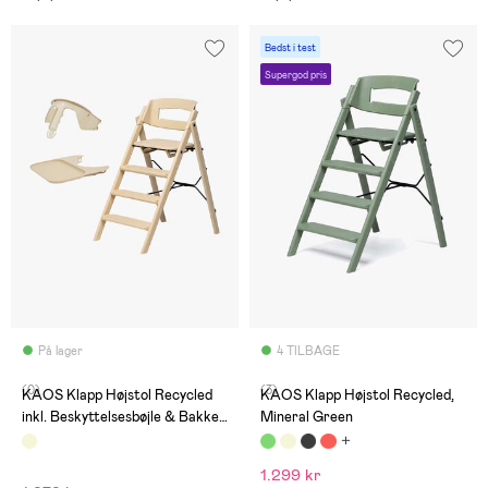
Bedst i test
Supergod pris
På lager
4 TILBAGE
(0)
(3)
KAOS Klapp Højstol Recycled
KAOS Klapp Højstol Recycled,
inkl. Beskyttelsesbøjle & Bakke,
Mineral Green
Desert Sand/Desert Sand
1.299 kr