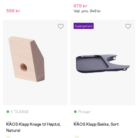
679 kr
399 kr
Vejl. pris: 849 kr
Supergod pris
5 TILBAGE
På lager
(0)
(0)
KAOS Klapp Knage til Højstol,
KAOS Klapp Bakke, Sort
Natural