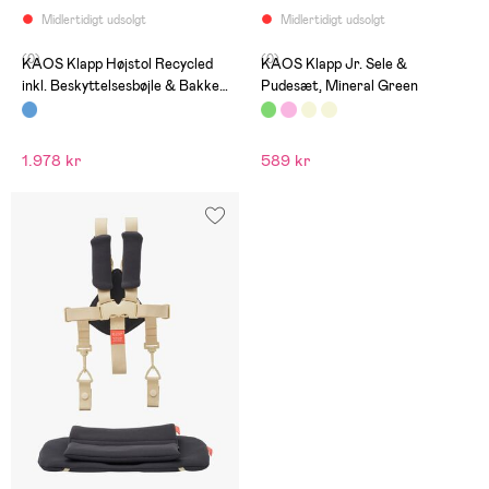
Midlertidigt udsolgt
Midlertidigt udsolgt
(0)
(0)
KAOS Klapp Højstol Recycled
KAOS Klapp Jr. Sele &
inkl. Beskyttelsesbøjle & Bakke,
Pudesæt, Mineral Green
Swedish Blue/Swedish Blue
1.978 kr
589 kr