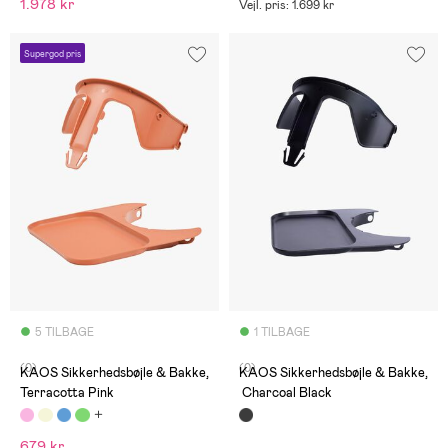
1.978 kr
Vejl. pris: 1.699 kr
Supergod pris
5 TILBAGE
1 TILBAGE
(0)
(0)
KAOS Sikkerhedsbøjle & Bakke,
KAOS Sikkerhedsbøjle & Bakke,
Terracotta Pink
Charcoal Black
679 kr