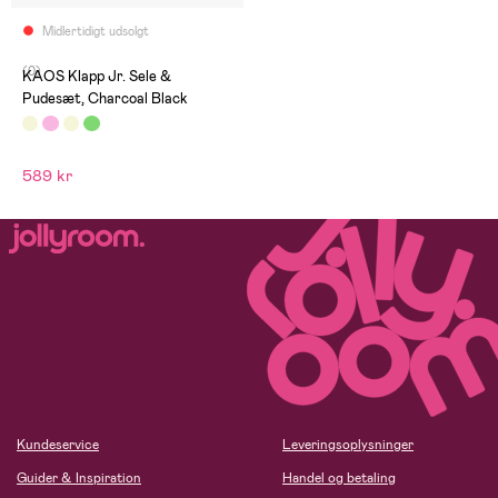
Midlertidigt udsolgt
(0)
KAOS Klapp Jr. Sele &
Pudesæt, Charcoal Black
589 kr
Kundeservice
Leveringsoplysninger
Guider & Inspiration
Handel og betaling