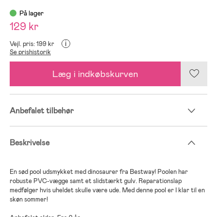
På lager
129 kr
i
Vejl. pris: 199 kr
Se prishistorik
Læg i indkøbskurven
Anbefalet tilbehør
Beskrivelse
En sød pool udsmykket med dinosaurer fra Bestway! Poolen har
robuste PVC-vægge samt et slidstærkt gulv. Reparationslap
medfølger hvis uheldet skulle være ude. Med denne pool er I klar til en
skøn sommer!