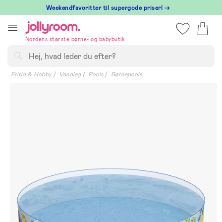
Hoppa
⁠ Weekendfavoritter til supergode priser! →
till
innehållet
Nordens største børne- og babybutik
Søg
Fritid & Hobby
Vandleg
Pools
Børnepools