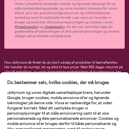
Vores nyhedsbrev anvender cookies og lignende teknologi for at
måle markedsåbningsgraden og vores kunders interesse for vores
tilbud, så vi kan give personlige annoncer og indholdsbaseret
marketing samt til statistiske formål. Læs mere om, hvordan vi
bruger og beskytter dine personoplysninger og cookies i vores
Privatlivspolicy
og
Cookiepolicy
. Du kan når som helst tage din
godkendelse af behandlingen af dine personoplysninger og cookies
tilbage ved at afmelde nyhedsbrevet.
Hos Jollyroom.dk finder du et stort udvalg af produkter til børnefamilien.
Her handler du hurtigt, let og altid til lave priser. Med 365 dages returret på
ubrudt emballage, og vores kompetente medarbejdere på kundeservice, kan
du føle dig helt tryg, når du handler hos os. I vores udvalg finder du
barnevogne, autostole, børne- og babytøj, produkter til gravide og ammende
Du bestemmer selv, hvilke cookies, der må bruges
mødre, indretning og inspiration, legetøj, babyudstyr og meget mere. Vi
tilbyder produkter fra velkendte varemærker som Britax, Maxi-Cosi, Baby
Jollyroom og vores digitale samarbejdspartnere, herunder
Jogger, BabyBjörn, Didriksons, KidKraft, Ergobaby, Phillips Avent, Neonate,
Google, bruger cookies, mobile annonce-id'er og lignende
Cybex, LEGO og mange flere. Kort sagt - et kæmpe sortiment venter på dig!
teknologier på denne side. Visse er nødvendige for, at siden
fungerer korrekt. Med dit samtykke bruger vi
personoplysninger til at måle annoncering samt til at vise
personaliserede og ikke-personaliserede annoncer. Cookies og
mobile annonce-id'er bruges derfor til både personaliseret og
ikke-personaliseret annoncering, samt til analyse og en