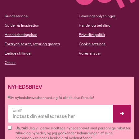
Kundeservice
Leveringsoplysninger
Guider & Inspiration
Handel og betaling
Handelsbetingelser
Privatlivspolitik
Fortrydelsesret, retur og garanti
Cookie settings
Ledige stillinger
Vores ansvar
Om os
NYHEDSBREV
Bliv nyhedsbrevsabonnent og få eksklusive fordele!
Email*
Ja, tak!
Jeg vil gerne modtage nyhedsbrevet med personlige rabatter,
tilbud og nyheder, og jeg godkender behandlingen af mine
personoplysninger i henhold til nedenstående.