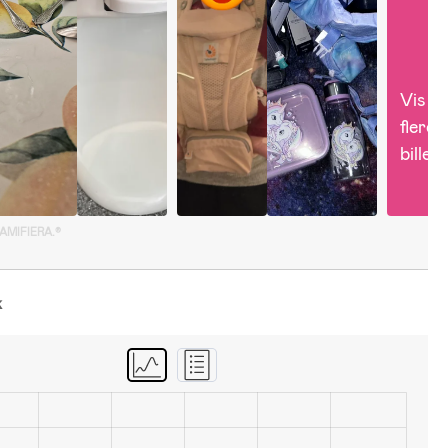
Vis 
flere 
billed
GAMIFIERA.®
k