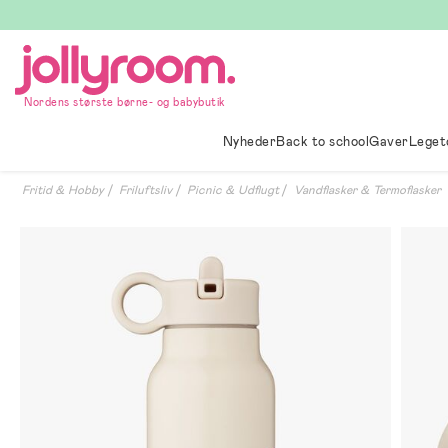
Hoppa
till
innehållet
Nordens største børne- og babybutik
Nyheder
Back to school
Gaver
Leget
Fritid & Hobby
Friluftsliv
Picnic & Udflugt
Vandflasker & Termoflasker