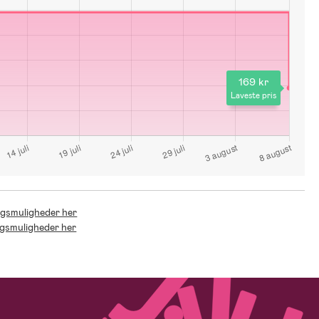
169 kr
Laveste pris
ingsmuligheder her
ingsmuligheder her