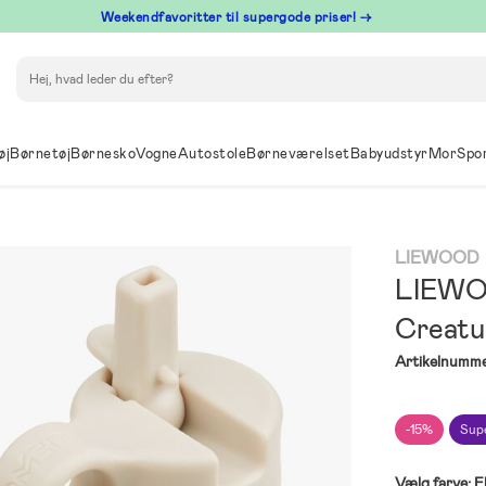
⁠ Weekendfavoritter til supergode priser! →
Søg
øj
Børnetøj
Børnesko
Vogne
Autostole
Børneværelset
Babyudstyr
Mor
Spo
LIEWOOD
LIEWOO
Creatu
Artikelnumme
-15%
Sup
Vælg farve:
F