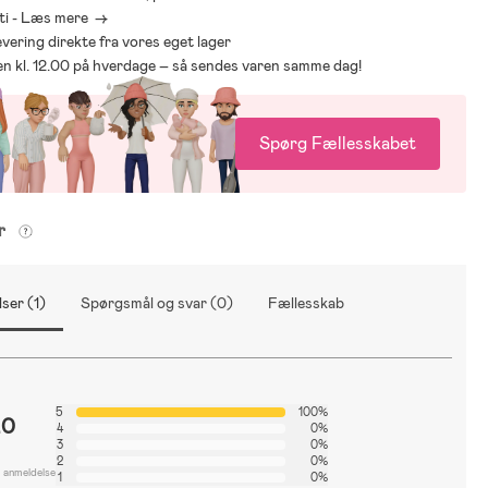
ti - Læs mere ->
levering direkte fra vores eget lager
den kl. 12.00 på hverdage – så sendes varen samme dag!
Spørg Fællesskabet
er
ser (1)
Spørgsmål og svar (0)
Fællesskab
5
100%
.0
4
0%
3
0%
2
0%
1 anmeldelse
1
0%