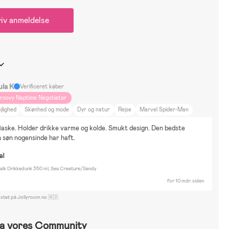
iv anmeldelse
ula K
Verificeret køber
roovy Naptime Negotiator
jlighed
Skønhed og mode
Dyr og natur
Rejse
Marvel Spider-Man
isney Spiderman
Spidey and His Amazing Friends
Batman
laske. Holder drikke varme og kolde. Smukt design. Den bedste 
yggesæt & LEGO
Cykling
Puslespil
Gaming
n søn nogensinde har haft.
al
k Drikkedunk 350 ml, Sea Creature/Sandy
for 10 mdr. siden
ostet på Jollyroom.no 🇳🇴
a vores Community