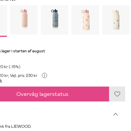
 lager i starten af august
20 kr (-15%)
i
20 kr;
Vejl. pris: 230 kr
ik
Overvåg lagerstatus
unk fra LIEWOOD.