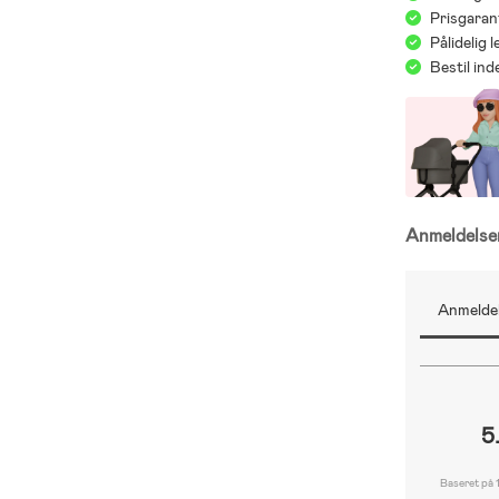
Prisgaran
Pålidelig 
Bestil in
Anmeldels
Anmeldel
5
Baseret på 