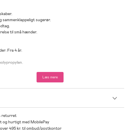
skaber.
og sammenklappeligt sugerør.
ndtag.
rrelse til små hænder.
der: Fra 4 år.
polypropylen.
rustfrit stål.
Læs mere
n
 returret
t og hurtigt med MobilePay
* over 495 kr. til ombud/postkontor