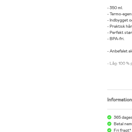
- 350 ml.
- Termo-egen
- Indbygget 
- Praktisk hå
- Perfekt stø
- BPA-fri.
- Anbefalet al
- Låg: 100 % 
- Flaske: 18/8 
Informatio
365 dages
Betal nem
Fri fragt