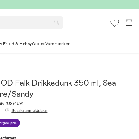
rt
Fritid & Hobby
Outlet
Varemærker
D Falk Drikkedunk 350 ml, Sea
re/Sandy
r:
10274691
(1)
Se alle anmeldelser
ergod pris
lerfarvet