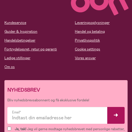
Kundeservice
Leveringsoplysninger
Guider & Inspiration
Handel og betaling
Handelsbetingelser
Privatlivspolitik
Fortrydelsesret, retur og garanti
Cookie settings
Ledige stillinger
Vores ansvar
Om os
NYHEDSBREV
Bliv nyhedsbrevsabonnent og få eksklusive fordele!
Email*
Ja, tak!
Jeg vil gerne modtage nyhedsbrevet med personlige rabatter,