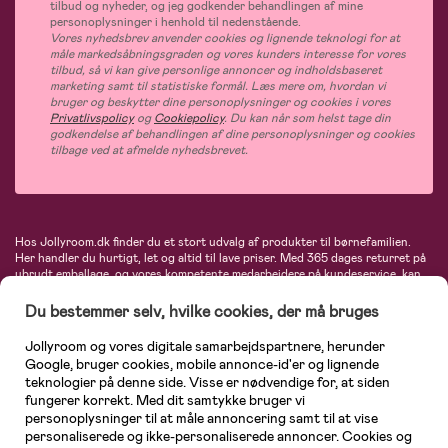
tilbud og nyheder, og jeg godkender behandlingen af mine
personoplysninger i henhold til nedenstående.
Vores nyhedsbrev anvender cookies og lignende teknologi for at
måle markedsåbningsgraden og vores kunders interesse for vores
tilbud, så vi kan give personlige annoncer og indholdsbaseret
marketing samt til statistiske formål. Læs mere om, hvordan vi
bruger og beskytter dine personoplysninger og cookies i vores
Privatlivspolicy
og
Cookiepolicy
. Du kan når som helst tage din
godkendelse af behandlingen af dine personoplysninger og cookies
tilbage ved at afmelde nyhedsbrevet.
Hos Jollyroom.dk finder du et stort udvalg af produkter til børnefamilien.
Her handler du hurtigt, let og altid til lave priser. Med 365 dages returret på
ubrudt emballage, og vores kompetente medarbejdere på kundeservice, kan
du føle dig helt tryg, når du handler hos os. I vores udvalg finder du
barnevogne, autostole, børne- og babytøj, produkter til gravide og ammende
Du bestemmer selv, hvilke cookies, der må bruges
mødre, indretning og inspiration, legetøj, babyudstyr og meget mere. Vi
tilbyder produkter fra velkendte varemærker som Britax, Maxi-Cosi, Baby
Jollyroom og vores digitale samarbejdspartnere, herunder
Jogger, BabyBjörn, Didriksons, KidKraft, Ergobaby, Phillips Avent, Neonate,
Google, bruger cookies, mobile annonce-id'er og lignende
Cybex, LEGO og mange flere. Kort sagt - et kæmpe sortiment venter på dig!
teknologier på denne side. Visse er nødvendige for, at siden
fungerer korrekt. Med dit samtykke bruger vi
personoplysninger til at måle annoncering samt til at vise
personaliserede og ikke-personaliserede annoncer. Cookies og