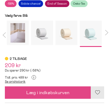
-58%
Sidste chance!
End of Season
Oeko-Tex
Vælg farve:
Blå
2 TILBAGE
209 kr
Du sparer 290 kr (-58%)
i
Tidl. pris: 499 kr
Se prishistorik
Læg i indkøbskurven