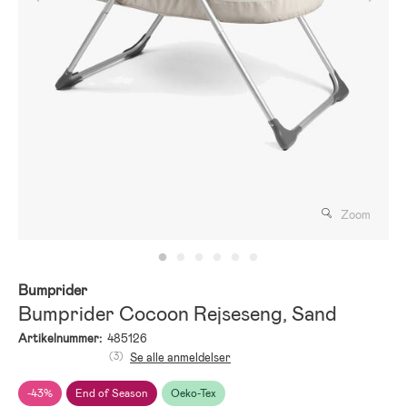
Zoom
Bumprider
Bumprider Cocoon Rejseseng, Sand
Artikelnummer:
485126
(3)
Se alle anmeldelser
-43%
End of Season
Oeko-Tex