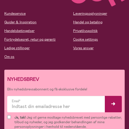
Kundeservice
Leveringsoplysninger
Guider & Inspiration
Handel og betaling
Handelsbetingelser
Privatlivspolitik
Fortrydelsesret, retur og garanti
Cookie settings
Ledige stillinger
Vores ansvar
Om os
NYHEDSBREV
Bliv nyhedsbrevsabonnent og få eksklusive fordele!
Email*
Ja, tak!
Jeg vil gerne modtage nyhedsbrevet med personlige rabatter,
tilbud og nyheder, og jeg godkender behandlingen af mine
personoplysninger i henhold til nedenstående.