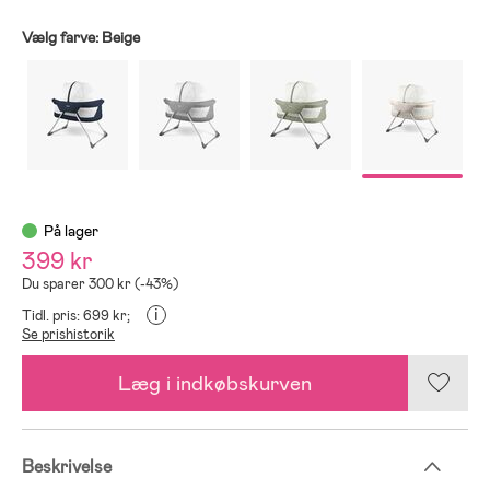
Vælg farve:
Beige
På lager
399 kr
Du sparer 300 kr (-43%)
i
Tidl. pris: 699 kr;
Se prishistorik
Læg i indkøbskurven
Beskrivelse