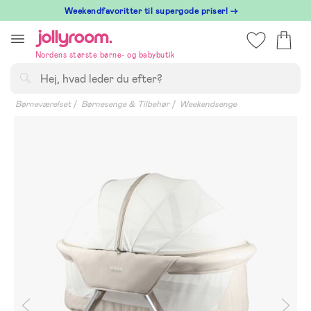
Hoppa
⁠ Weekendfavoritter til supergode priser! →
till
innehållet
Nordens største børne- og babybutik
Søg
Børneværelset
Børnesenge & Tilbehør
Weekendsenge