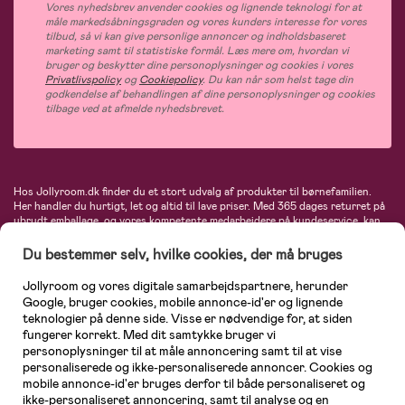
Vores nyhedsbrev anvender cookies og lignende teknologi for at
måle markedsåbningsgraden og vores kunders interesse for vores
tilbud, så vi kan give personlige annoncer og indholdsbaseret
marketing samt til statistiske formål. Læs mere om, hvordan vi
bruger og beskytter dine personoplysninger og cookies i vores
Privatlivspolicy
og
Cookiepolicy
. Du kan når som helst tage din
godkendelse af behandlingen af dine personoplysninger og cookies
tilbage ved at afmelde nyhedsbrevet.
Hos Jollyroom.dk finder du et stort udvalg af produkter til børnefamilien.
Her handler du hurtigt, let og altid til lave priser. Med 365 dages returret på
ubrudt emballage, og vores kompetente medarbejdere på kundeservice, kan
du føle dig helt tryg, når du handler hos os. I vores udvalg finder du
barnevogne, autostole, børne- og babytøj, produkter til gravide og ammende
Du bestemmer selv, hvilke cookies, der må bruges
mødre, indretning og inspiration, legetøj, babyudstyr og meget mere. Vi
tilbyder produkter fra velkendte varemærker som Britax, Maxi-Cosi, Baby
Jollyroom og vores digitale samarbejdspartnere, herunder
Jogger, BabyBjörn, Didriksons, KidKraft, Ergobaby, Phillips Avent, Neonate,
Google, bruger cookies, mobile annonce-id'er og lignende
Cybex, LEGO og mange flere. Kort sagt - et kæmpe sortiment venter på dig!
teknologier på denne side. Visse er nødvendige for, at siden
fungerer korrekt. Med dit samtykke bruger vi
personoplysninger til at måle annoncering samt til at vise
personaliserede og ikke-personaliserede annoncer. Cookies og
mobile annonce-id'er bruges derfor til både personaliseret og
ikke-personaliseret annoncering, samt til analyse og en