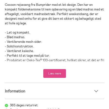
Cocoon rejseseng fra Bumprider med et let design. Den har en
kompakt foldemekanisme til nem opbevaring og en blød madras med et
aftageligt, vaskbart madrasbetræk. Perfekt weekendseng, der er
designet med omhu for at give dit barn et sikkert og behageligt sted
at hvile og lege.
- Let og kompakt.
- Blød madras.
- Ventilerende mesh-sider.
- Solid konstruktion.
- Ventileret kaleche.
- Perfekt til at tage med på tur.
- Produktet er Oeko-Tex® 100-certificeret, hvilket sikrer, at det er fri
for skadelige kemikalier.
- Maksimal belastning: 10 kg.
Læs mere
Inkluderer: opbevaringstaske, madras.
- Anbefalet alder: Fra nyfødt til 6 måneder.
Information
- Godkendt af IATA som håndbagage på fly. Forskellige flyselskaper
kan have forskellige regler. Tjek dit valgte flyselskabs regler.
365 dages returret
- Aluminium, polyester.