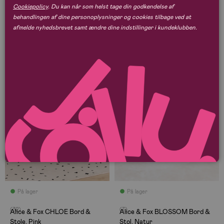
Cookiepolicy
. Du kan når som helst tage din godkendelse af
behandlingen af dine personoplysninger og cookies tilbage ved at
1.277 kr
489 kr
afmelde nyhedsbrevet samt ændre dine indstillinger i kundeklubben.
-10%
Supergod pris
Supergod pris
På lager
På lager
(32)
(7)
Alice & Fox CHLOE Bord &
Alice & Fox BLOSSOM Bord &
Stole, Pink
Stol, Natur