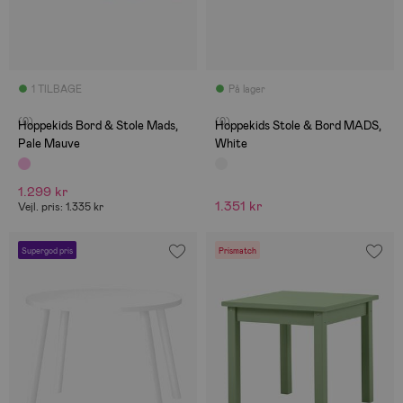
1 TILBAGE
På lager
(0)
(0)
Hoppekids Bord & Stole Mads,
Hoppekids Stole & Bord MADS,
Pale Mauve
White
1.299 kr
1.351 kr
Vejl. pris: 1.335 kr
Supergod pris
Prismatch