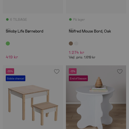
6 TILBAGE
På lager
(0)
(0)
Smoby Life Børnebord
Nofred Mouse Bord, Oak
1.274 kr
419 kr
Vejl. pris: 1.619 kr
-55%
-13%
Sidste chance!
End of Season