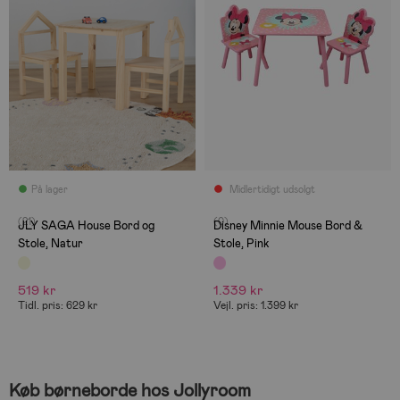
På lager
Midlertidigt udsolgt
(21)
(0)
JLY SAGA House Bord og
Disney Minnie Mouse Bord &
Stole, Natur
Stole, Pink
519 kr
1.339 kr
Tidl. pris: 629 kr
Vejl. pris: 1.399 kr
Køb børneborde hos Jollyroom