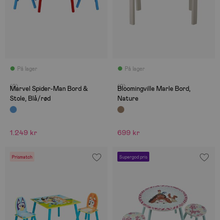
På lager
På lager
(0)
(0)
Marvel Spider-Man Bord &
Bloomingville Marle Bord,
Stole, Blå/rød
Nature
1.249 kr
699 kr
Prismatch
Supergod pris