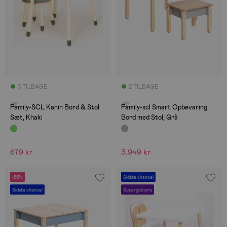
3 TILBAGE
2 TILBAGE
(0)
(0)
Family-SCL Kanin Bord & Stol
Family-scl Smart Opbevaring
Sæt, Khaki
Bord med Stol, Grå
679 kr
3.949 kr
-55%
Sidste chance!
Sidste chance!
Supergod pris