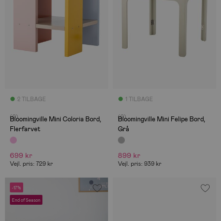
2 TILBAGE
1 TILBAGE
(0)
(0)
Bloomingville Mini Coloria Bord,
Bloomingville Mini Felipe Bord,
Flerfarvet
Grå
699 kr
899 kr
Vejl. pris: 729 kr
Vejl. pris: 939 kr
-17%
End of Season