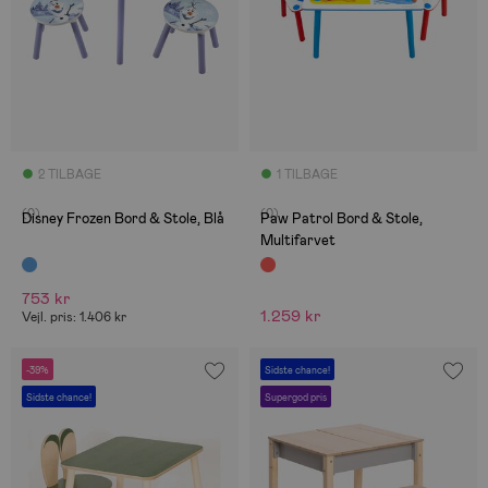
2 TILBAGE
1 TILBAGE
(0)
(0)
Disney Frozen Bord & Stole, Blå
Paw Patrol Bord & Stole,
Multifarvet
753 kr
1.259 kr
Vejl. pris: 1.406 kr
-39%
Sidste chance!
Sidste chance!
Supergod pris