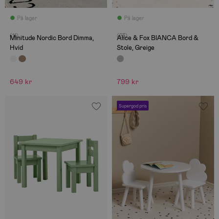
På lager
På lager
(11)
(23)
Minitude Nordic Bord Dimma,
Alice & Fox BIANCA Bord &
Hvid
Stole, Greige
649 kr
799 kr
Supergod pris