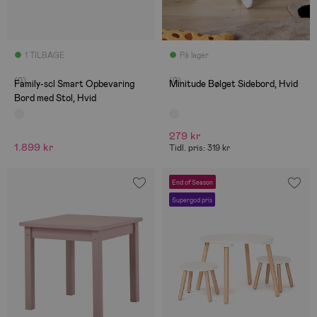
1 TILBAGE
På lager
(0)
(0)
Family-scl Smart Opbevaring
Minitude Bølget Sidebord, Hvid
Bord med Stol, Hvid
279 kr
1.899 kr
Tidl. pris: 319 kr
End of Season
Supergod pris