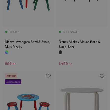
På lager
10 TILBAGE
(0)
(1)
Marvel Avengers Bord & Stole,
Disney Mickey Mouse Bord &
Multifarvet
Stole, Sort
999 kr
1.459 kr
Prismatch
Supergod pris