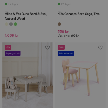
På lager
På lager
(2)
(0)
Alice & Fox Dune Bord & Stol,
Kids Concept Bord Saga, Træ
Natural Wood
339 kr
1.069 kr
Vejl. pris: 499 kr
-15%
-39%
Supergod pris
Sidste chance!