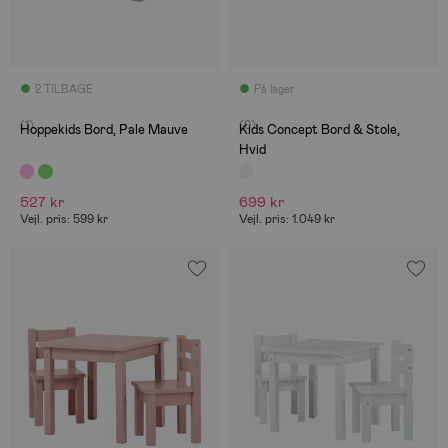
2 TILBAGE
På lager
(1)
(0)
Hoppekids Bord, Pale Mauve
Kids Concept Bord & Stole,
Hvid
527 kr
699 kr
Vejl. pris: 599 kr
Vejl. pris: 1.049 kr