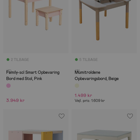
2 TILBAGE
5 TILBAGE
(0)
(0)
Family-scl Smart Opbevaring
Mumitroldene
Bord med Stol, Pink
Opbevaringsbord, Beige
1.499 kr
3.949 kr
Vejl. pris: 1.609 kr