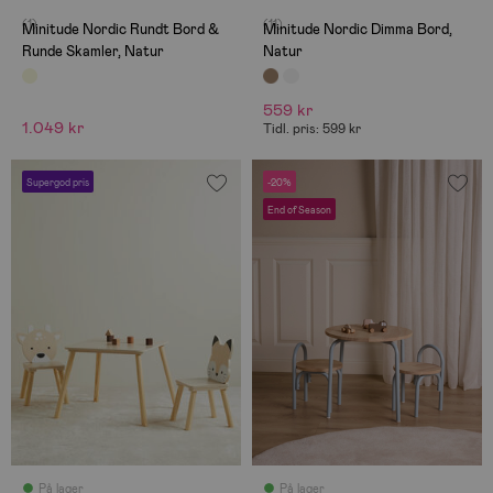
(1)
(11)
Minitude Nordic Rundt Bord &
Minitude Nordic Dimma Bord,
Runde Skamler, Natur
Natur
559 kr
1.049 kr
Tidl. pris: 599 kr
Supergod pris
-20%
End of Season
På lager
På lager