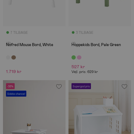
7 TILBAGE
3 TILBAGE
(0)
(1)
Nofred Mouse Bord, White
Hoppekids Bord, Pale Green
527 kr
1.719 kr
Vejl. pris: 629 kr
-38%
Supergod pris
Sidste chance!