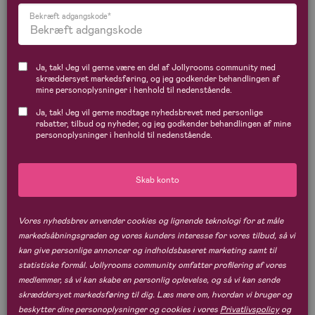
Filtrer
Sorter
Bekræft adgangskode*
58 resultater.
Ja, tak! Jeg vil gerne være en del af Jollyrooms community med
Supergod pris
skræddersyet markedsføring, og jeg godkender behandlingen af
mine personoplysninger i henhold til nedenstående.
Ja, tak! Jeg vil gerne modtage nyhedsbrevet med personlige
rabatter, tilbud og nyheder, og jeg godkender behandlingen af mine
personoplysninger i henhold til nedenstående.
Skab konto
Vores nyhedsbrev anvender cookies og lignende teknologi for at måle
markedsåbningsgraden og vores kunders interesse for vores tilbud, så vi
kan give personlige annoncer og indholdsbaseret marketing samt til
På lager
På lager
statistiske formål. Jollyrooms community omfatter profilering af vores
medlemmer, så vi kan skabe en personlig oplevelse, og så vi kan sende
(36)
(25)
Minitude Nordic Bord Dimma &
Alice & Fox ZOE Bord & Stole,
skræddersyet markedsføring til dig. Læs mere om, hvordan vi bruger og
Stole Kanin, Natur
Grå
beskytter dine personoplysninger og cookies i vores
Privatlivspolicy
og