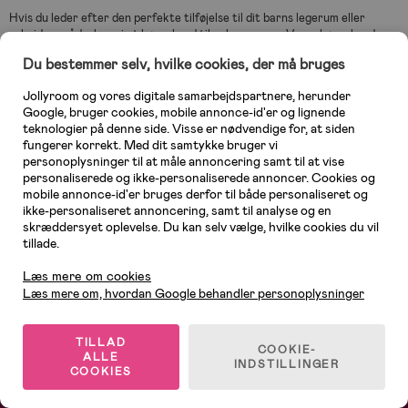
Hvis du leder efter den perfekte tilføjelse til dit barns legerum eller
arbejdsområde, har vi et børnebord til enhver smag. Vores børneborde
fås i livlige farver og sjove mønstre, der sætter gang i fantasien, hvilket
Du bestemmer selv, hvilke cookies, der må bruges
gør dem til en fantastisk tilføjelse til ethvert børneværelse. Legebordene
er ikke kun designet til underholdning, men også til at udvikle dit barns
Jollyroom og vores digitale samarbejdspartnere, herunder
følelse af uafhængighed. Indret børneværelset med et lille børnebord,
Google, bruger cookies, mobile annonce-id'er og lignende
som dit barn kan læse, male eller lave lektier ved.
teknologier på denne side. Visse er nødvendige for, at siden
fungerer korrekt. Med dit samtykke bruger vi
Børneborde med stole
personoplysninger til at måle annoncering samt til at vise
personaliserede og ikke-personaliserede annoncer. Cookies og
Et børnebord er så meget mere end bare et bord - det er et sted, hvor dit
mobile annonce-id'er bruges derfor til både personaliseret og
barn kan udtrykke sin fantasi, kreativitet og uafhængighed. Med et bord i
ikke-personaliseret annoncering, samt til analyse og en
den rigtige højde, tilpasset små hænder, kan børn både lege og lære på en
skræddersyet oplevelse. Du kan selv vælge, hvilke cookies du vil
måde, der føles tryg og sjov. Bordenes stabile og holdbare design gør, at
tillade.
de kan holde til mange års leg, ballade og eventyr. Fuldend børneværelset
Kundeservice
med et bord og matchende stole, hvor børnene kan udforske og være
Læs mere om cookies
kreative.
Læs mere om, hvordan Google behandler personoplysninger
Gå også på opdagelse i vores udvalg af bløde
gulvtæpper
, og gør
børneværelset mere hyggeligt med vores
børnelamper og belysning
.
TILLAD
COOKIE-
ALLE
INDSTILLINGER
COOKIES