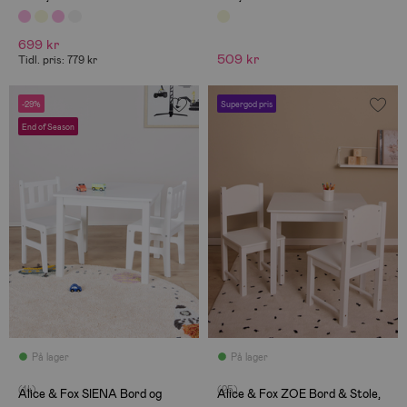
699 kr
509 kr
Tidl. pris: 779 kr
-29%
Supergod pris
End of Season
På lager
På lager
(14)
(25)
Alice & Fox SIENA Bord og
Alice & Fox ZOE Bord & Stole,