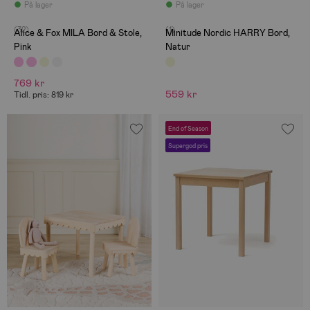
På lager
På lager
(32)
(1)
Alice & Fox MILA Bord & Stole,
Minitude Nordic HARRY Bord,
Pink
Natur
769 kr
559 kr
Tidl. pris: 819 kr
End of Season
Supergod pris