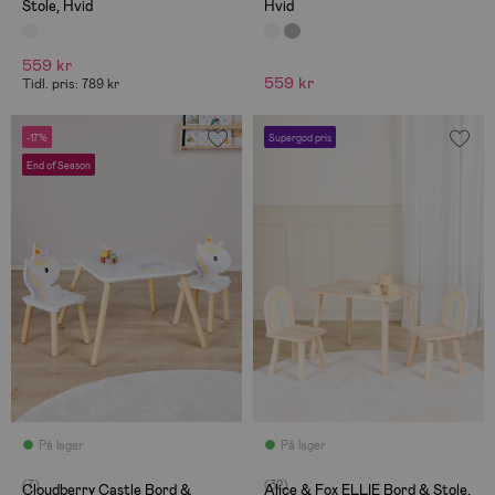
Stole, Hvid
Hvid
559 kr
559 kr
Tidl. pris: 789 kr
-17%
Supergod pris
End of Season
På lager
På lager
(7)
(32)
Cloudberry Castle Bord &
Alice & Fox ELLIE Bord & Stole,