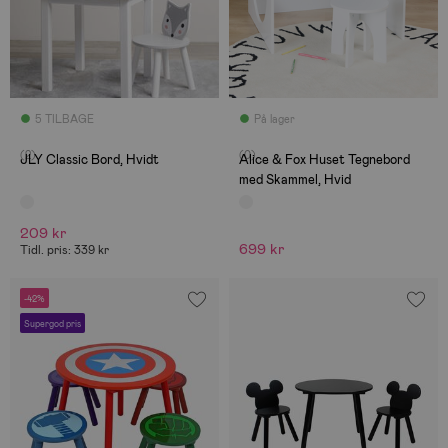
5 TILBAGE
På lager
(2)
(0)
JLY Classic Bord, Hvidt
Alice & Fox Huset Tegnebord
med Skammel, Hvid
209 kr
699 kr
Tidl. pris: 339 kr
-42%
Supergod pris