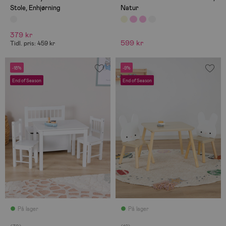
Stole, Enhjørning
Natur
379 kr
599 kr
Tidl. pris: 459 kr
-18%
-9%
End of Season
End of Season
På lager
På lager