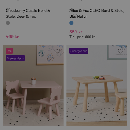
(21)
(1)
Cloudberry Castle Bord &
Alice & Fox CLEO Bord & Stole,
Stole, Deer & Fox
Blå/Natur
559 kr
469 kr
Tidl. pris: 699 kr
-6%
Supergod pris
Supergod pris