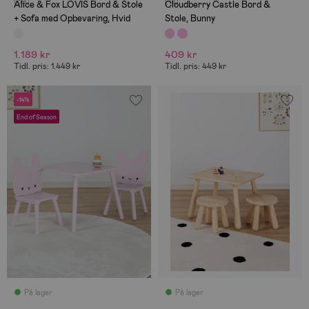
(39)
(18)
Alice & Fox LOVIS Bord & Stole
Cloudberry Castle Bord &
+ Sofa med Opbevaring, Hvid
Stole, Bunny
1.189 kr
409 kr
Tidl. pris: 1.449 kr
Tidl. pris: 449 kr
-14%
End of Season
På lager
På lager