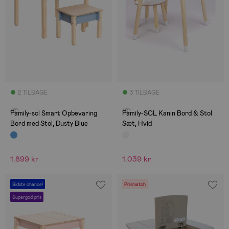
2 TILBAGE
3 TILBAGE
(0)
(0)
Family-scl Smart Opbevaring
Family-SCL Kanin Bord & Stol
Bord med Stol, Dusty Blue
Sæt, Hvid
1.899 kr
1.039 kr
Sidste chance!
Prismatch
Supergod pris