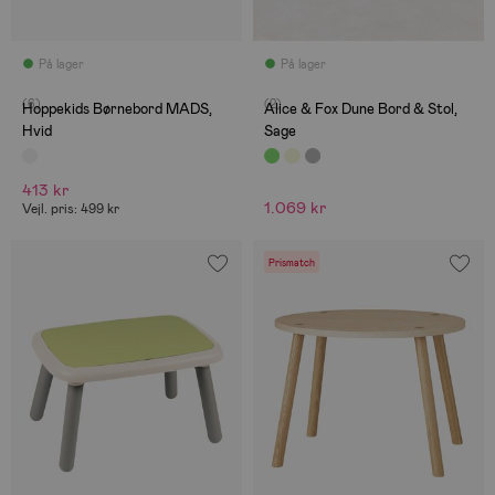
På lager
På lager
(6)
(2)
Hoppekids Børnebord MADS,
Alice & Fox Dune Bord & Stol,
Hvid
Sage
413 kr
1.069 kr
Vejl. pris: 499 kr
Prismatch