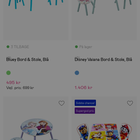
3 TILBAGE
På lager
(2)
(0)
Bluey Bord & Stole, Blå
Disney Vaiana Bord & Stole, Blå
495 kr
1.406 kr
Vejl. pris: 699 kr
Sidste chance!
Supergod pris