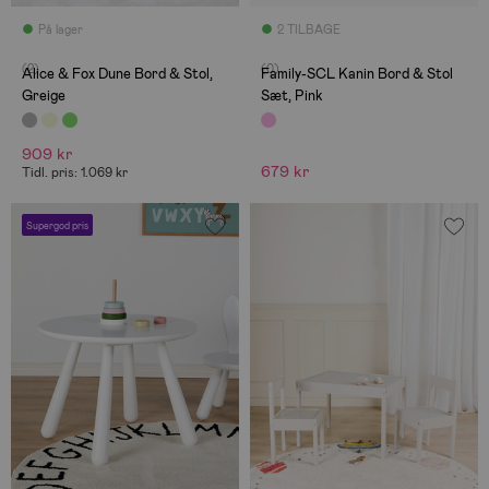
På lager
2 TILBAGE
(2)
(0)
Alice & Fox Dune Bord & Stol,
Family-SCL Kanin Bord & Stol
Greige
Sæt, Pink
909 kr
679 kr
Tidl. pris: 1.069 kr
Supergod pris