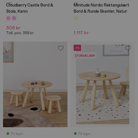
(18)
(1)
Cloudberry Castle Bord &
Minitude Nordic Rektangulært
Stole, Kanin
Bord & Runde Skamler, Natur
309 kr
1.117 kr
Tidl. pris: 359 kr
-7%
STORSÆLGER
På lager
På lager