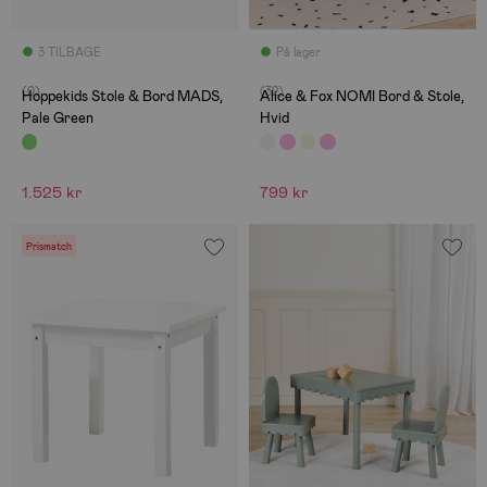
3 TILBAGE
På lager
(0)
(32)
Hoppekids Stole & Bord MADS,
Alice & Fox NOMI Bord & Stole,
Pale Green
Hvid
1.525 kr
799 kr
Prismatch