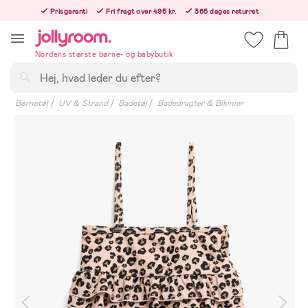
Hoppa
Prisgaranti
Fri fragt over 495 kr.
365 dages returret
till
Bestil i dag, så sender vi lige efter helligdagen
innehållet
Nordens største børne- og babybutik
Søg
Børnetøj
UV & Strand
Badetøj
Badedragter & Bikinier