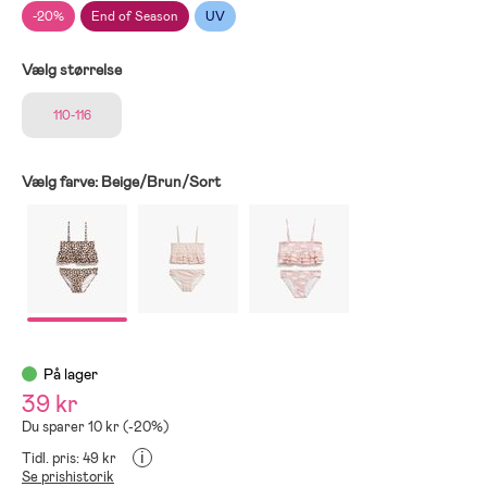
-20%
End of Season
UV
Vælg størrelse
110-116
Vælg farve:
Beige/Brun/Sort
På lager
39 kr
Du sparer 10 kr (-20%)
i
Tidl. pris: 49 kr
Se prishistorik