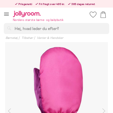
Hoppa
Prisgaranti
Fri fragt over 495 kr.
365 dages returret
till
Bestil i dag, så sender vi lige efter helligdagen
innehållet
Nordens største børne- og babybutik
Søg
Børnetøj
Tilbehør
Vanter & Handsker