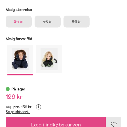
Vælg størrelse
2-4 år
4-6 år
6-8 år
Vælg farve:
Blå
På lager
129 kr
i
Vejl. pris: 159 kr
Se prishistorik
Læg i indkøbskurven