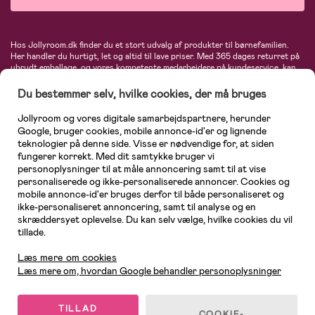
Hos Jollyroom.dk finder du et stort udvalg af produkter til børnefamilien.
Her handler du hurtigt, let og altid til lave priser. Med 365 dages returret på
ubrudt emballage, og vores kompetente medarbejdere på kundeservice, kan
du føle dig helt tryg, når du handler hos os. I vores udvalg finder du
barnevogne, autostole, børne- og babytøj, produkter til gravide og ammende
Du bestemmer selv, hvilke cookies, der må bruges
mødre, indretning og inspiration, legetøj, babyudstyr og meget mere. Vi
tilbyder produkter fra velkendte varemærker som Britax, Maxi-Cosi, Baby
Jollyroom og vores digitale samarbejdspartnere, herunder
Jogger, BabyBjörn, Didriksons, KidKraft, Ergobaby, Phillips Avent, Neonate,
Google, bruger cookies, mobile annonce-id'er og lignende
Cybex, LEGO og mange flere. Kort sagt - et kæmpe sortiment venter på dig!
teknologier på denne side. Visse er nødvendige for, at siden
fungerer korrekt. Med dit samtykke bruger vi
personoplysninger til at måle annoncering samt til at vise
personaliserede og ikke-personaliserede annoncer. Cookies og
mobile annonce-id'er bruges derfor til både personaliseret og
ikke-personaliseret annoncering, samt til analyse og en
skræddersyet oplevelse. Du kan selv vælge, hvilke cookies du vil
tillade.
Kundeservice
Læs mere om cookies
Læs mere om, hvordan Google behandler personoplysninger
TILLAD
COOKIE-