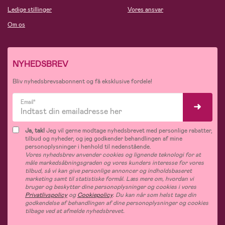
Ledige stillinger
Vores ansvar
Om os
NYHEDSBREV
Bliv nyhedsbrevsabonnent og få eksklusive fordele!
Email*
Ja, tak!
Jeg vil gerne modtage nyhedsbrevet med personlige rabatter,
tilbud og nyheder, og jeg godkender behandlingen af mine
personoplysninger i henhold til nedenstående.
Vores nyhedsbrev anvender cookies og lignende teknologi for at
måle markedsåbningsgraden og vores kunders interesse for vores
tilbud, så vi kan give personlige annoncer og indholdsbaseret
marketing samt til statistiske formål. Læs mere om, hvordan vi
bruger og beskytter dine personoplysninger og cookies i vores
Privatlivspolicy
og
Cookiepolicy
. Du kan når som helst tage din
godkendelse af behandlingen af dine personoplysninger og cookies
tilbage ved at afmelde nyhedsbrevet.