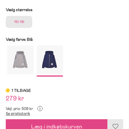
Vælg størrelse
110-116
Vælg farve:
Blå
1 TILBAGE
279 kr
i
Vejl. pris: 509 kr
Se prishistorik
Læg i indkøbskurven