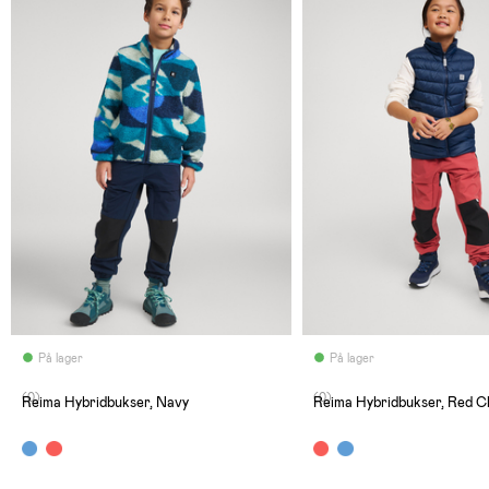
På lager
På lager
(0)
(0)
Reima Hybridbukser, Navy
Reima Hybridbukser, Red C