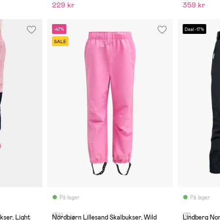
229 kr
359 kr
-47%
Deal -17%
SALE
På lager
På lager
(54)
(0)
kser, Light
Nordbjørn Lillesand Skalbukser, Wild
Lindberg Nor