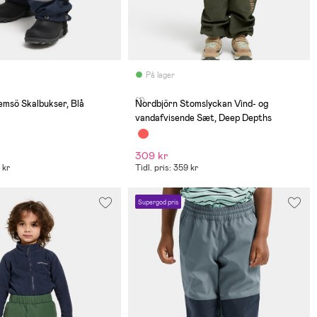
På lager
(1)
msö Skalbukser, Blå
Nordbjörn Stomslyckan Vind- og
vandafvisende Sæt, Deep Depths
309 kr
 kr
Tidl. pris: 359 kr
Supergod pris