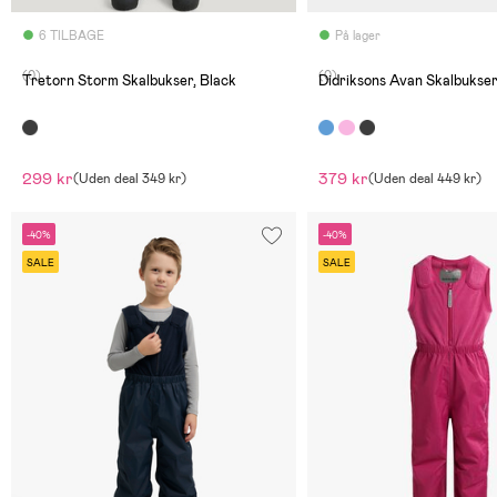
6 TILBAGE
På lager
(0)
(0)
Tretorn Storm Skalbukser, Black
Didriksons Avan Skalbukser
299 kr
379 kr
(
Uden deal
349 kr
)
(
Uden deal
449 kr
)
-40%
-40%
SALE
SALE