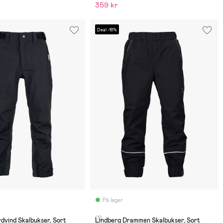
359 kr
Deal -16%
På lager
(1)
dvind Skalbukser, Sort
Lindberg Drammen Skalbukser, Sort