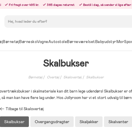
i
Fri fragt over 495 kr.
365 dages returret
Bestil i dag, så sender vi lige efte
Søg
øj
Børnetøj
Børnesko
Vogne
Autostole
Børneværelset
Babyudstyr
Mor
Spo
Skalbukser
Børnetøj
Overtøj
Skalovertøj
Skalbukser
overtræksbukser i skalmateriale kan dit barn lege udendørs! Skalbukser er of
så man kan have flere lag under. Hos Jollyroom har vi et stort udvalg til børn i
Tilbage til Skalovertøj
Skalbukser
Overgangsdragter
Skaljakker
Skalvanter