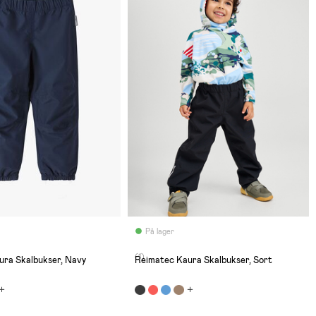
På lager
(1)
ura Skalbukser, Navy
Reimatec Kaura Skalbukser, Sort