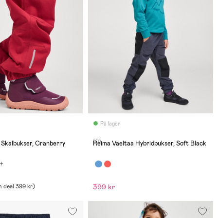
På lager
(0)
 Skalbukser, Cranberry
Reima Vaeltaa Hybridbukser, Soft Black
399 kr
 deal
399 kr
)