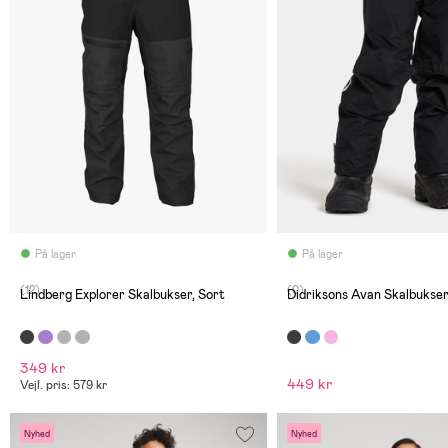
På lager
På lager
(12)
(0)
Lindberg Explorer Skalbukser, Sort
Didriksons Avan Skalbukser
349 kr
449 kr
Vejl. pris: 579 kr
Nyhed
Nyhed