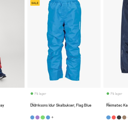
SALE
På lager
På lager
(4)
(1)
lay
Didriksons Idur Skalbukser, Flag Blue
Reimatec Ka