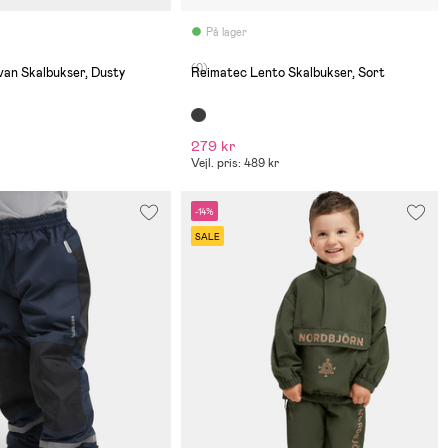
På lager
(0)
van Skalbukser, Dusty
Reimatec Lento Skalbukser, Sort
279 kr
Vejl. pris: 489 kr
-14%
SALE