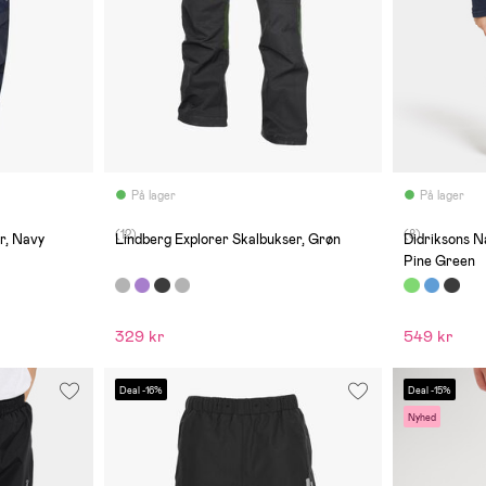
På lager
På lager
(12)
(8)
r, Navy
Lindberg Explorer Skalbukser, Grøn
Didriksons 
Pine Green
329 kr
549 kr
Deal -16%
Deal -15%
Nyhed