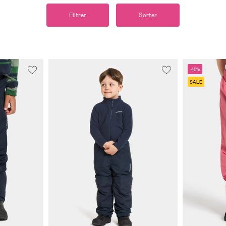
Filtrer
Sorter
-45%
SALE