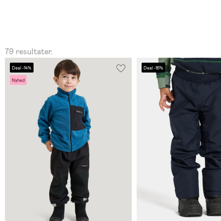
79 resultater.
Deal -14%
Deal -16%
Nyhed