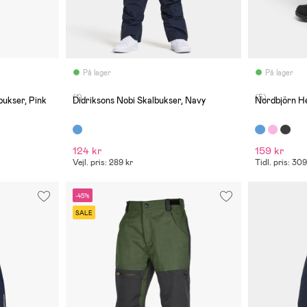
På lager
På lager
(1)
(5)
ukser, Pink
Didriksons Nobi Skalbukser, Navy
Nordbjörn He
124 kr
159 kr
Vejl. pris: 289 kr
Tidl. pris: 309
-45%
SALE