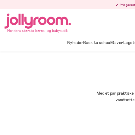
Hoppa
Prisgarant
till
innehållet
Nordens største børne- og babybutik
Nyheder
Back to school
Gaver
Leget
Med et par praktiske 
vandtætte, 