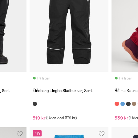
På lager
På lager
(5)
(1)
, Sort
Lindberg Lingbo Skalbukser, Sort
Reima Kaura
319 kr
339 kr
(
Uden deal
379 kr
)
(
Uden
-49%