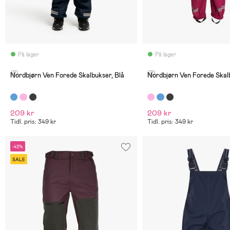
På lager
På lager
(2)
(2)
Nordbjørn Ven Forede Skalbukser, Blå
Nordbjørn Ven Forede Skalb
209 kr
209 kr
Tidl. pris: 349 kr
Tidl. pris: 349 kr
-43%
SALE