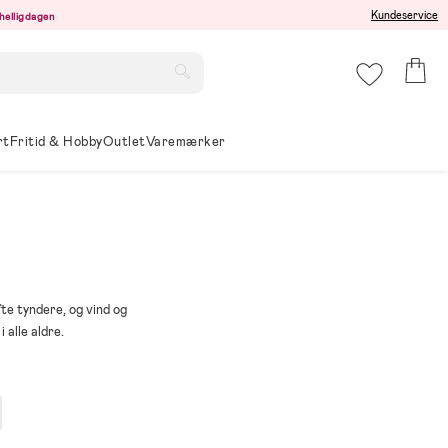
Kundeservice
r helligdagen
rt
Fritid & Hobby
Outlet
Varemærker
te tyndere, og vind og
 alle aldre.