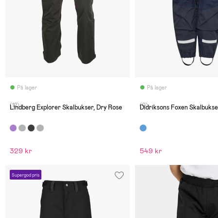
På lager
På lager
(12)
(0)
Lindberg Explorer Skalbukser, Dry Rose
Didriksons Foxen Skalbukse
329 kr
549 kr
Supergod pris