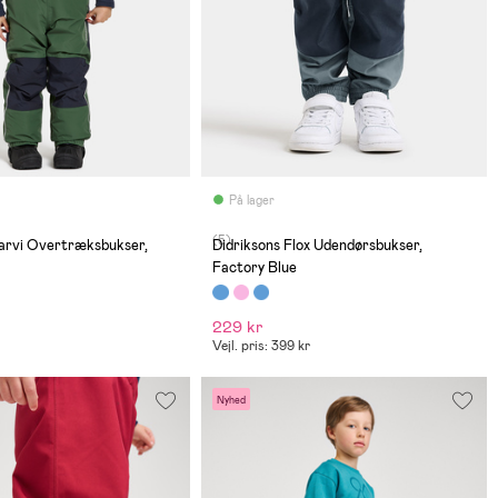
På lager
(5)
Narvi Overtræksbukser,
Didriksons Flox Udendørsbukser,
Factory Blue
229 kr
Vejl. pris: 399 kr
Nyhed