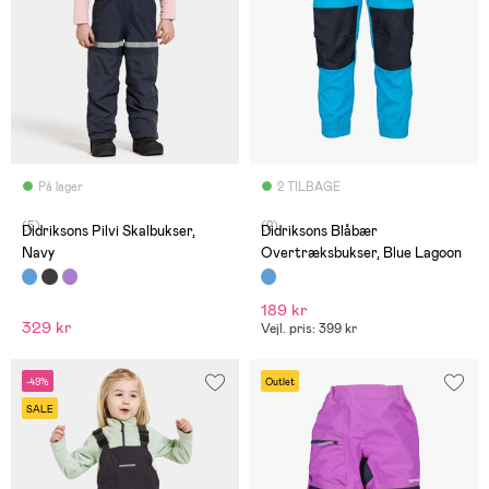
På lager
2 TILBAGE
(5)
(2)
Didriksons Pilvi Skalbukser,
Didriksons Blåbær
Navy
Overtræksbukser, Blue Lagoon
189 kr
329 kr
Vejl. pris: 399 kr
-49%
Outlet
SALE