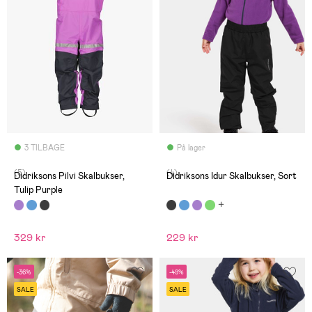
3 TILBAGE
På lager
(5)
(4)
Didriksons Pilvi Skalbukser,
Didriksons Idur Skalbukser, Sort
Tulip Purple
329 kr
229 kr
-36%
-49%
SALE
SALE