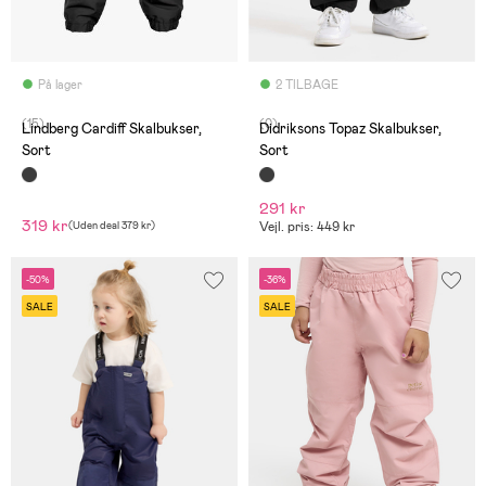
På lager
2 TILBAGE
(15)
(0)
Lindberg Cardiff Skalbukser,
Didriksons Topaz Skalbukser,
Sort
Sort
291 kr
319 kr
(
Uden deal
379 kr
)
Vejl. pris: 449 kr
-50%
-36%
SALE
SALE