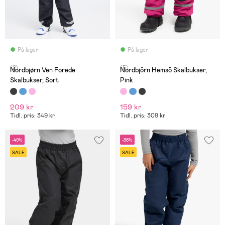
På lager
På lager
(2)
(5)
Nordbjørn Ven Forede
Nordbjörn Hemsö Skalbukser,
Skalbukser, Sort
Pink
209 kr
159 kr
Tidl. pris: 349 kr
Tidl. pris: 309 kr
-49%
-36%
SALE
SALE