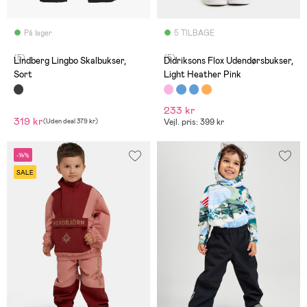
På lager
5 TILBAGE
(5)
(5)
Lindberg Lingbo Skalbukser,
Didriksons Flox Udendørsbukser,
Sort
Light Heather Pink
233 kr
319 kr
(
Uden deal
379 kr
)
Vejl. pris: 399 kr
-14%
SALE