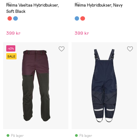
(0)
(0)
Reima Vaeltaa Hybridbukser,
Reima Hybridbukser, Navy
Soft Black
399 kr
399 kr
-43%
SALE
På lager
På lager