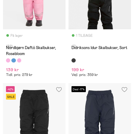
På lager
1 TILBAGE
(52)
(7)
Nordbjørn Daftö Skalbukser,
Didriksons Idur Skalbukser, Sort
Rosebloom
139 kr
199 kr
Tidl. pris: 279 kr
Vejl. pris: 359 kr
-42%
Deal -17%
SALE