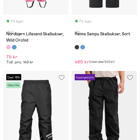
På lager
På lager
(54)
(0)
Nordbjørn Lillesand Skalbukser,
Reima Sampu Skalbukser, Sort
Wild Orchid
79 kr
465 kr
Tidl. pris: 149 kr
(
Uden deal
549 kr
)
Deal -16%
Supergod pris
Oeko-Tex