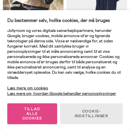
Du bestemmer selv, hvilke cookies, der må bruges
Jollyroom og vores digitale samarbejdspartnere, herunder
Google, bruger cookies, mobile annonce-id'er og lignende
teknologier på denne side. Visse er nødvendige for, at siden
fungerer korrekt. Med dit samtykke bruger vi
personoplysninger til at måle annoncering samt til at vise
personaliserede og ikke-personaliserede annoncer. Cookies og
mobile annonce-id'er bruges derfor til både personaliseret og
På lager
8 TILBAGE
ikke-personaliseret annoncering, samt til analyse og en
skræddersyet oplevelse. Du kan selv vælge, hvilke cookies du vil
(0)
(4)
Lindberg Oslo Skalbukser, Sort
Didriksons Idur Skalbukser, Pine
tillade.
Kundeservice
Green
Læs mere om cookies
Læs mere om, hvordan Google behandler personoplysninger
249 kr
229 kr
TILLAD
COOKIE-
ALLE
INDSTILLINGER
COOKIES
1
/
2