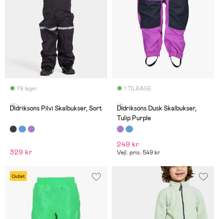
På lager
1 TILBAGE
(5)
(1)
Didriksons Pilvi Skalbukser, Sort
Didriksons Dusk Skalbukser,
Tulip Purple
249 kr
329 kr
Vejl. pris: 549 kr
Outlet