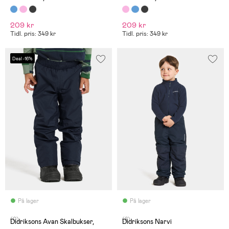
209 kr
209 kr
Tidl. pris: 349 kr
Tidl. pris: 349 kr
Deal -16%
På lager
På lager
(0)
(8)
Didriksons Avan Skalbukser,
Didriksons Narvi