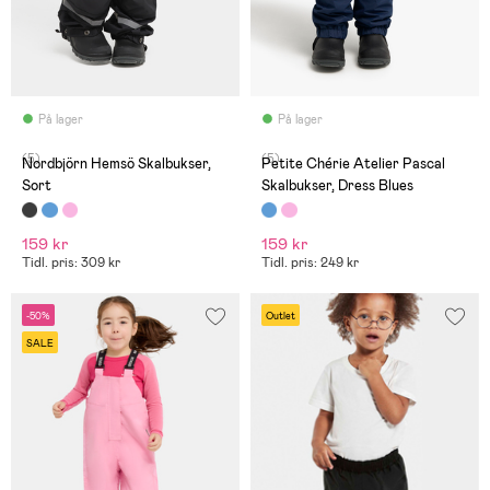
På lager
På lager
(5)
(5)
Nordbjörn Hemsö Skalbukser,
Petite Chérie Atelier Pascal
Sort
Skalbukser, Dress Blues
159 kr
159 kr
Tidl. pris: 309 kr
Tidl. pris: 249 kr
-50%
Outlet
SALE