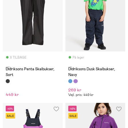
8 TILBAGE
På lager
(0)
(1)
Didriksons Penta Skalbukser,
Didriksons Dusk Skalbukser,
Sort
Navy
269 kr
449 kr
Vejl. pris: 449 kr
-49%
-49%
SALE
SALE