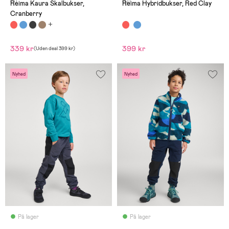
(1)
(0)
Reima Kaura Skalbukser,
Reima Hybridbukser, Red Clay
Cranberry
339 kr
399 kr
(
Uden deal
399 kr
)
Nyhed
Nyhed
På lager
På lager