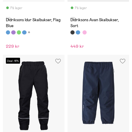
På lager
På lager
(4)
(0)
Didriksons Idur Skalbukser, Flag
Didriksons Avan Skalbukser,
Blue
Sort
229 kr
449 kr
Deal -16%