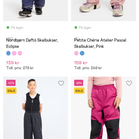
På lager
På lager
(52)
(5)
Nordbjørn Daftö Skalbukser,
Petite Chérie Atelier Pascal
Eclipse
Skalbukser, Pink
139 kr
159 kr
Tidl. pris: 279 kr
Tidl. pris: 249 kr
-40%
-49%
SALE
SALE