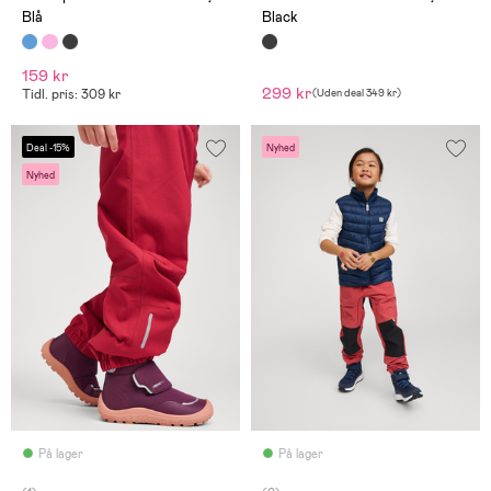
Blå
Black
159 kr
299 kr
Tidl. pris: 309 kr
(
Uden deal
349 kr
)
Deal -15%
Nyhed
Nyhed
På lager
På lager