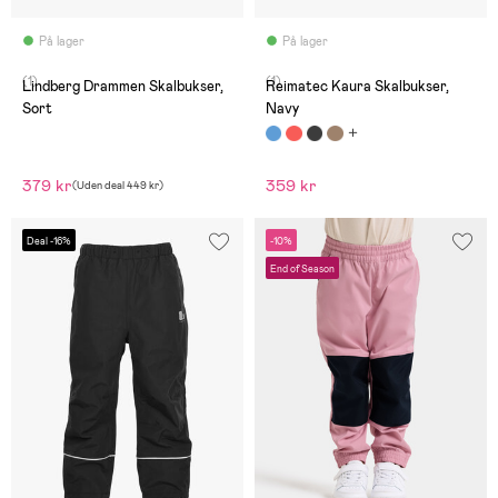
På lager
På lager
(1)
(1)
Lindberg Drammen Skalbukser,
Reimatec Kaura Skalbukser,
Sort
Navy
379 kr
359 kr
(
Uden deal
449 kr
)
Deal -16%
-10%
End of Season