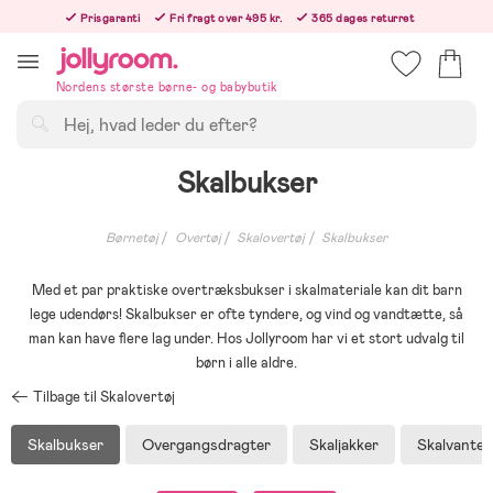
Hoppa
Prisgaranti
Fri fragt over 495 kr.
365 dages returret
till
Bestillinger efter kl. 12.00 sendes den følgende hverdag!
innehållet
Nordens største børne- og babybutik
Søg
Skalbukser
Børnetøj
Overtøj
Skalovertøj
Skalbukser
Med et par praktiske overtræksbukser i skalmateriale kan dit barn
lege udendørs! Skalbukser er ofte tyndere, og vind og vandtætte, så
man kan have flere lag under. Hos Jollyroom har vi et stort udvalg til
børn i alle aldre.
Tilbage til Skalovertøj
Skalbukser
Overgangsdragter
Skaljakker
Skalvanter