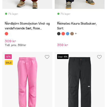
På lager
På lager
(1)
(1)
Nordbjörn Stomslyckan Vind- og
Reimatec Kaura Skalbukser,
vandafvisende Sæt, Rose
Sort
Dawn/Madder Brown
309 kr
359 kr
Tidl. pris: 359 kr
-47%
Deal -15%
SALE