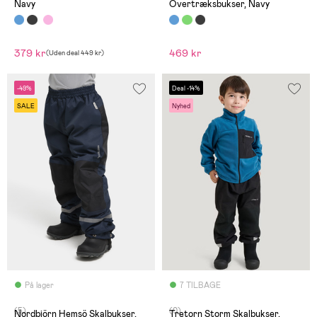
Navy
Overtræksbukser, Navy
379 kr
469 kr
(
Uden deal
449 kr
)
-49%
Deal -14%
SALE
Nyhed
På lager
7 TILBAGE
(5)
(0)
Nordbjörn Hemsö Skalbukser,
Tretorn Storm Skalbukser,