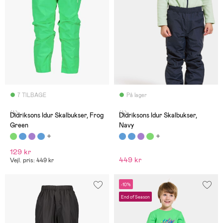
7 TILBAGE
På lager
(4)
(4)
Didriksons Idur Skalbukser, Frog
Didriksons Idur Skalbukser,
Green
Navy
129 kr
449 kr
Vejl. pris: 449 kr
-10%
End of Season