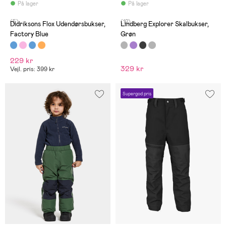
På lager
På lager
(5)
(12)
Didriksons Flox Udendørsbukser,
Lindberg Explorer Skalbukser,
Factory Blue
Grøn
229 kr
329 kr
Vejl. pris: 399 kr
Supergod pris