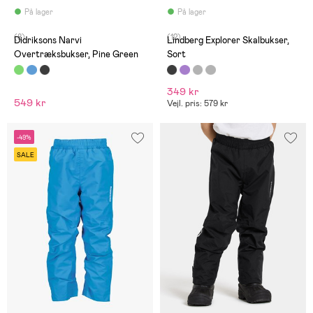
På lager
På lager
(8)
(12)
Didriksons Narvi
Lindberg Explorer Skalbukser,
Overtræksbukser, Pine Green
Sort
349 kr
549 kr
Vejl. pris: 579 kr
-49%
SALE