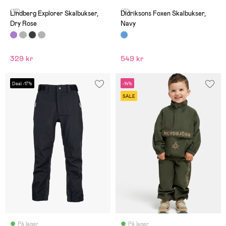
(12)
(0)
Lindberg Explorer Skalbukser,
Didriksons Foxen Skalbukser,
Dry Rose
Navy
329 kr
549 kr
Deal -17%
-14%
SALE
På lager
På lager