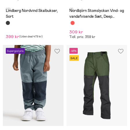
(0)
(1)
Lindberg Nordvind Skalbukser,
Nordbjörn Stomslyckan Vind- og
Sort
vandafvisende Sæt, Deep
Depths
309 kr
399 kr
(
Uden deal
479 kr
)
Tidl. pris: 359 kr
Supergod pris
-45%
SALE