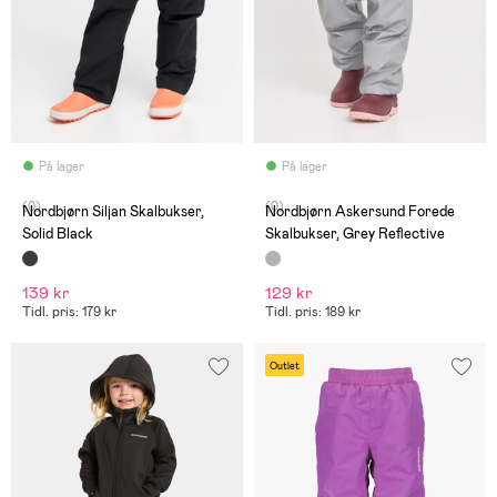
På lager
På lager
(0)
(0)
Nordbjørn Siljan Skalbukser,
Nordbjørn Askersund Forede
Solid Black
Skalbukser, Grey Reflective
139 kr
129 kr
Tidl. pris: 179 kr
Tidl. pris: 189 kr
Outlet