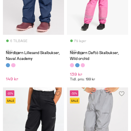
6 TILBAGE
På lager
(54)
(52)
Nordbjørn Lillesand Skalbukser,
Nordbjørn Daftö Skalbukser,
Naval Academy
Wild orchid
139 kr
149 kr
Tidl. pris: 199 kr
-22%
-32%
SALE
SALE