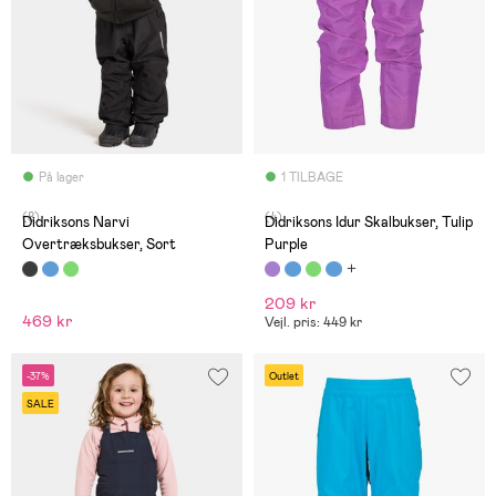
På lager
1 TILBAGE
(8)
(4)
Didriksons Narvi
Didriksons Idur Skalbukser, Tulip
Overtræksbukser, Sort
Purple
209 kr
469 kr
Vejl. pris: 449 kr
-37%
Outlet
SALE