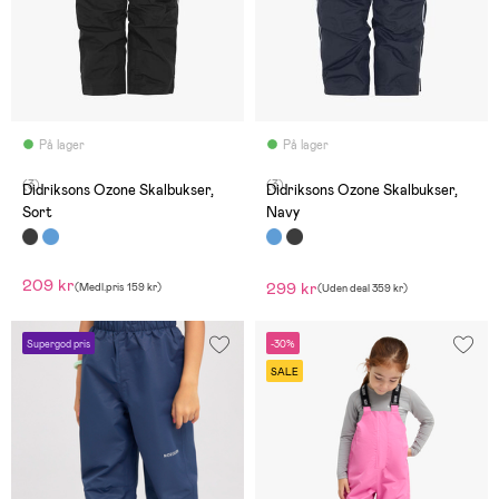
På lager
På lager
(3)
(3)
Didriksons Ozone Skalbukser,
Didriksons Ozone Skalbukser,
Sort
Navy
209 kr
299 kr
(
Medl.pris
159 kr
)
(
Uden deal
359 kr
)
Supergod pris
-30%
SALE