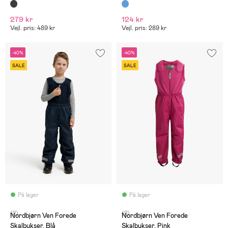
279 kr
124 kr
Vejl. pris: 489 kr
Vejl. pris: 289 kr
-40%
-40%
SALE
SALE
På lager
På lager
(2)
(2)
Nordbjørn Ven Forede
Nordbjørn Ven Forede
Skalbukser, Blå
Skalbukser, Pink