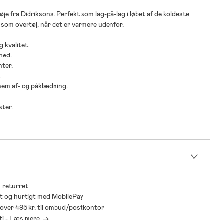
øje fra Didriksons. Perfekt som lag-på-lag i løbet af de koldeste
 som overtøj, når det er varmere udenfor.
g kvalitet.
hed.
nter.
.
 nem af- og påklædning.
ster.
n
 returret
t og hurtigt med MobilePay
* over 495 kr. til ombud/postkontor
ti - Læs mere ->