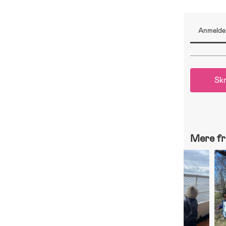
Anmeldel
Skr
Mere fr