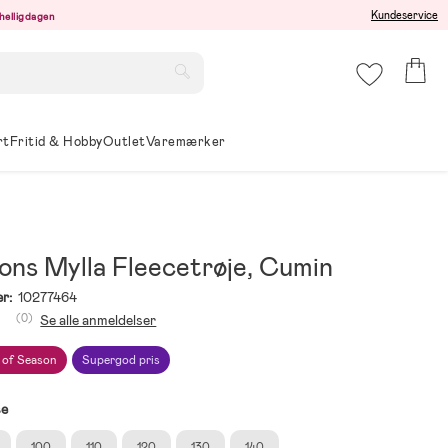
Kundeservice
r helligdagen
rt
Fritid & Hobby
Outlet
Varemærker
ons Mylla Fleecetrøje, Cumin
r:
10277464
(0)
Se alle anmeldelser
 of Season
Supergod pris
se
100
110
120
130
140