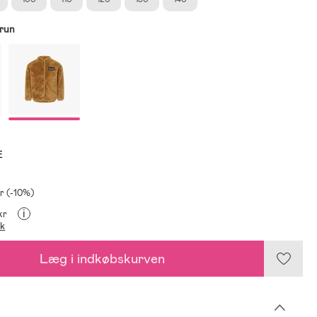
run
E
kr (-10%)
i
kr
ik
Læg i indkøbskurven