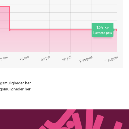
134 kr
Laveste pris
ingsmuligheder her
ingsmuligheder her