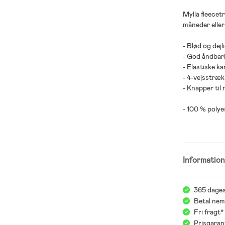
Mylla fleecetr
måneder eller
- Blød og dejli
- God åndbar
- Elastiske ka
- 4-vejsstræk
- Knapper til
- 100 % polye
Informatio
365 dages
Betal nem
Fri fragt
Prisgaran