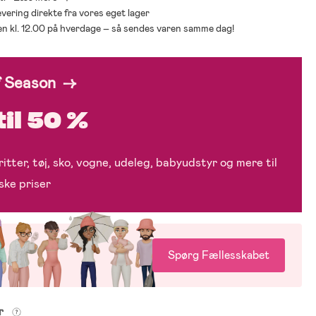
levering direkte fra vores eget lager
den kl. 12.00 på hverdage – så sendes varen samme dag!
f Season →
til 50 %
itter, tøj, sko, vogne, udeleg, babyudstyr og mere til
ske priser
Spørg Fællesskabet
er