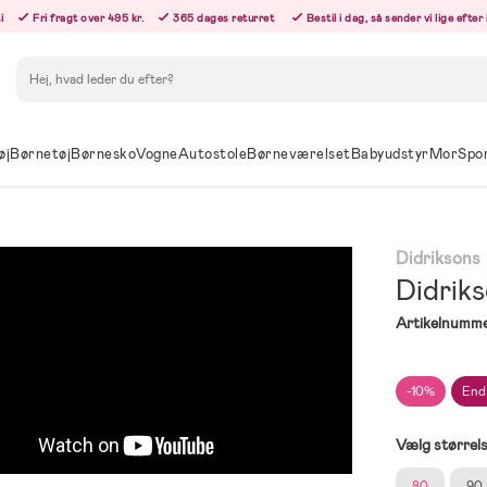
i
Fri fragt over 495 kr.
365 dages returret
Bestil i dag, så sender vi lige efte
Søg
øj
Børnetøj
Børnesko
Vogne
Autostole
Børneværelset
Babyudstyr
Mor
Spo
Didriksons
Didriks
Artikelnumme
-10%
End
Vælg størrel
80
90