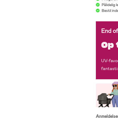
Pålidelig 
Bestil in
End o
Op 
UV-favor
fantasti
Anmeldels