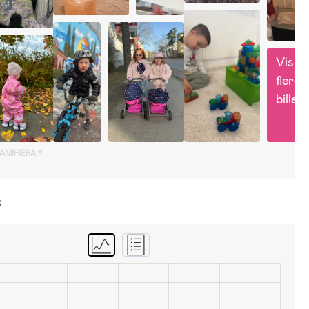
Vis 
flere 
billed
GAMIFIERA.®
k