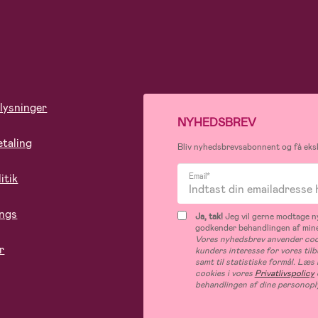
lysninger
NYHEDSBREV
etaling
Bliv nyhedsbrevsabonnent og få eksk
itik
Email*
ings
Ja, tak!
Jeg vil gerne modtage ny
godkender behandlingen af mine
Vores nyhedsbrev anvender cook
r
kunders interesse for vores til
samt til statistiske formål. Læ
cookies i vores
Privatlivspolicy
behandlingen af dine personopl