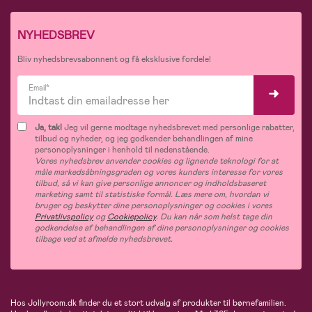
NYHEDSBREV
Bliv nyhedsbrevsabonnent og få eksklusive fordele!
Email*
Ja, tak!
Jeg vil gerne modtage nyhedsbrevet med personlige rabatter,
tilbud og nyheder, og jeg godkender behandlingen af mine
personoplysninger i henhold til nedenstående.
Vores nyhedsbrev anvender cookies og lignende teknologi for at
måle markedsåbningsgraden og vores kunders interesse for vores
tilbud, så vi kan give personlige annoncer og indholdsbaseret
marketing samt til statistiske formål. Læs mere om, hvordan vi
bruger og beskytter dine personoplysninger og cookies i vores
Privatlivspolicy
og
Cookiepolicy
. Du kan når som helst tage din
godkendelse af behandlingen af dine personoplysninger og cookies
tilbage ved at afmelde nyhedsbrevet.
Hos Jollyroom.dk finder du et stort udvalg af produkter til børnefamilien.