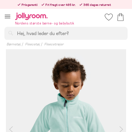
Hoppa
Prisgaranti
Fri fragt over 495 kr.
365 dages returret
till
Bestillinger efter kl. 12.00 sendes den følgende hverdag!
innehållet
Nordens største børne- og babybutik
Søg
Børnetøj
Fleecetøj
Fleecetrøjer