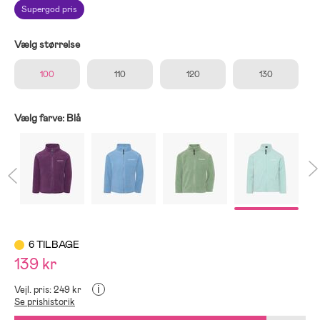
Supergod pris
Vælg størrelse
100
110
120
130
Vælg farve:
Blå
6 TILBAGE
139 kr
i
Vejl. pris: 249 kr
Se prishistorik