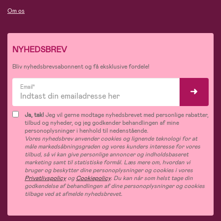
Om os
NYHEDSBREV
Bliv nyhedsbrevsabonnent og få eksklusive fordele!
Email*
Ja, tak!
Jeg vil gerne modtage nyhedsbrevet med personlige rabatter,
tilbud og nyheder, og jeg godkender behandlingen af mine
personoplysninger i henhold til nedenstående.
Vores nyhedsbrev anvender cookies og lignende teknologi for at
måle markedsåbningsgraden og vores kunders interesse for vores
tilbud, så vi kan give personlige annoncer og indholdsbaseret
marketing samt til statistiske formål. Læs mere om, hvordan vi
bruger og beskytter dine personoplysninger og cookies i vores
Privatlivspolicy
og
Cookiepolicy
. Du kan når som helst tage din
godkendelse af behandlingen af dine personoplysninger og cookies
tilbage ved at afmelde nyhedsbrevet.