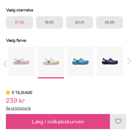
Vælg størrelse
27-28
19-20
20-21
25-26
Vælg farve:
5 TILBAGE
239 kr
Se prishistorik
Læg i indkøbskurven