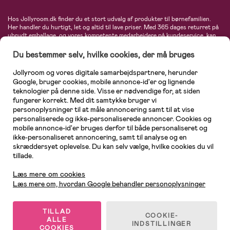
Hos Jollyroom.dk finder du et stort udvalg af produkter til børnefamilien.
Her handler du hurtigt, let og altid til lave priser. Med 365 dages returret på
ubrudt emballage, og vores kompetente medarbejdere på kundeservice, kan
du føle dig helt tryg, når du handler hos os. I vores udvalg finder du
barnevogne, autostole, børne- og babytøj, produkter til gravide og ammende
Du bestemmer selv, hvilke cookies, der må bruges
mødre, indretning og inspiration, legetøj, babyudstyr og meget mere. Vi
tilbyder produkter fra velkendte varemærker som Britax, Maxi-Cosi, Baby
Jollyroom og vores digitale samarbejdspartnere, herunder
Jogger, BabyBjörn, Didriksons, KidKraft, Ergobaby, Phillips Avent, Neonate,
Google, bruger cookies, mobile annonce-id'er og lignende
Cybex, LEGO og mange flere. Kort sagt - et kæmpe sortiment venter på dig!
teknologier på denne side. Visse er nødvendige for, at siden
fungerer korrekt. Med dit samtykke bruger vi
personoplysninger til at måle annoncering samt til at vise
personaliserede og ikke-personaliserede annoncer. Cookies og
mobile annonce-id'er bruges derfor til både personaliseret og
ikke-personaliseret annoncering, samt til analyse og en
skræddersyet oplevelse. Du kan selv vælge, hvilke cookies du vil
tillade.
Kundeservice
Læs mere om cookies
Læs mere om, hvordan Google behandler personoplysninger
TILLAD
COOKIE-
ALLE
© 2026 Jollyroom AB. Alle rettigheder forbeholdes.
INDSTILLINGER
COOKIES