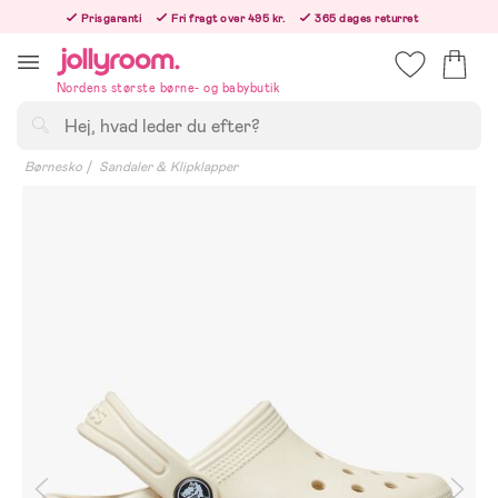
Hoppa
Prisgaranti
Fri fragt over 495 kr.
365 dages returret
till
Bestil nu, så sender vi samme hverdag!
innehållet
Nordens største børne- og babybutik
Søg
Børnesko
Sandaler & Klipklapper