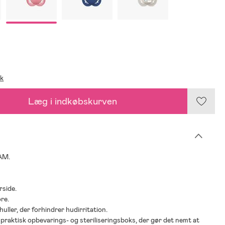
ik
Læg i indkøbskurven
AM.
rside.
øre.
huller, der forhindrer hudirritation.
n praktisk opbevarings- og steriliseringsboks, der gør det nemt at