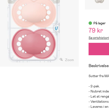
På lager
79 kr
Se prishistor
Zoom
Beskrivelse
Sutter fra M
- 2-pak.
- Nubret inde
- Let at reng
- Ventilations
- Leveres i e