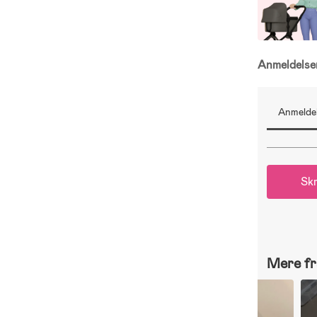
Anmeldels
Anmeldel
Skr
Mere fr