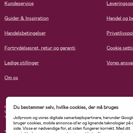
Kundeservice
Leveringsop
Guider & Inspiration
Handel og b
Handelsbetingelser
Privatlivspol
Fortrydelsesret, retur og garanti
Cookie sett
Ledige stillinger
Vores ansva
Om os
Du bestemmer selv, hvilke cookies, der må bruges
Hos Jollyroom.dk finder du et stort udvalg af produkter til børnefamilien. Her h
tryg, når du handler hos os. I vores udvalg finder du barnevogne, autostole, bø
varemærker som Britax, Maxi-Cosi, Baby Jogger, BabyBjörn, Didriksons, KidKraf
Jollyroom og vores digitale samarbejdspartnere, herunder Googl
bruger cookies, mobile annonce-id'er og lignende teknologier på
side. Visse er nødvendige for, at siden fungerer korrekt. Med dit