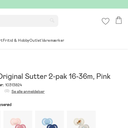
rt
Fritid & Hobby
Outlet
Varemærker
iginal Sutter 2-pak 16-36m, Pink
r:
10313824
(0)
Se alle anmeldelser
yserød