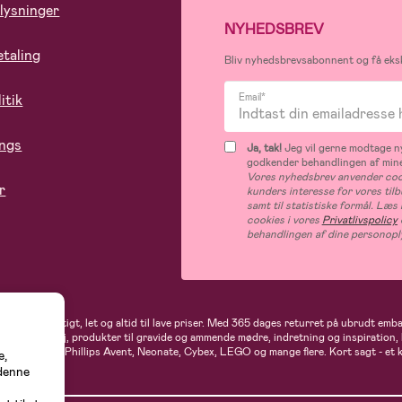
lysninger
NYHEDSBREV
etaling
Bliv nyhedsbrevsabonnent og få eksk
itik
Email*
ings
Ja, tak!
Jeg vil gerne modtage ny
godkender behandlingen af mine
Vores nyhedsbrev anvender cook
r
kunders interesse for vores til
samt til statistiske formål. Læ
cookies i vores
Privatlivspolicy
behandlingen af dine personopl
andler du hurtigt, let og altid til lave priser. Med 365 dages returret på ubrudt em
rne- og babytøj, produkter til gravide og ammende mødre, indretning og inspiration,
t, Ergobaby, Phillips Avent, Neonate, Cybex, LEGO og mange flere. Kort sagt - et 
e,
 denne