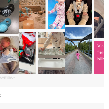
Vis 
flere 
billed
GAMIFIERA.®
k