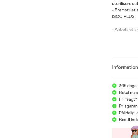
sterilisere s
- Fremstillet 
ISCC PLUS.
- Anbefalet ald
- Skjold: 100
- Suttedel: 10
Informatio
365 dages
Betal nem
Fri fragt
Prisgaran
Pålidelig 
Bestil in