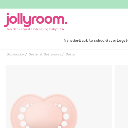
Hoppa
till
innehållet
Nordens største børne- og babybutik
Nyheder
Back to school
Gaver
Leget
Babyudstyr
Sutter & Suttesnore
Sutter