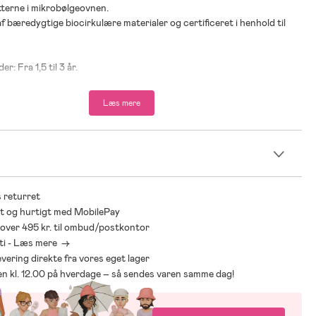
utterne i mikrobølgeovnen.
af bæredygtige biocirkulære materialer og certificeret i henhold til
er: Fra 1,5 til 3 år.
 % polypropylen.
Læs mere
0 % silikone.
n
 returret
t og hurtigt med MobilePay
* over 495 kr. til ombud/postkontor
ti - Læs mere ->
levering direkte fra vores eget lager
den kl. 12.00 på hverdage – så sendes varen samme dag!