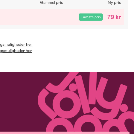
Gammel pris
Ny pris
79 kr
Laveste pris
ingsmuligheder her
ingsmuligheder her