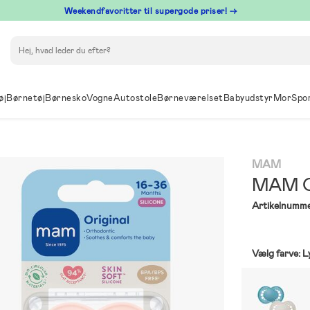
⁠ Weekendfavoritter til supergode priser! →
Søg
øj
Børnetøj
Børnesko
Vogne
Autostole
Børneværelset
Babyudstyr
Mor
Spo
MAM
MAM Or
Artikelnumme
Vælg farve:
L