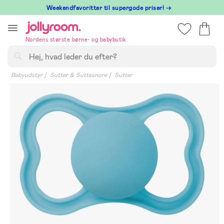
Hoppa
⁠ Weekendfavoritter til supergode priser! →
till
innehållet
Nordens største børne- og babybutik
Søg
Babyudstyr
Sutter & Suttesnore
Sutter