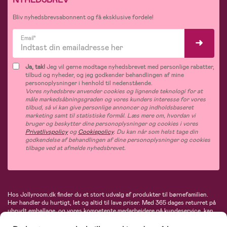
Bliv nyhedsbrevsabonnent og få eksklusive fordele!
Email*
Ja, tak!
Jeg vil gerne modtage nyhedsbrevet med personlige rabatter,
tilbud og nyheder, og jeg godkender behandlingen af mine
personoplysninger i henhold til nedenstående.
Vores nyhedsbrev anvender cookies og lignende teknologi for at
måle markedsåbningsgraden og vores kunders interesse for vores
tilbud, så vi kan give personlige annoncer og indholdsbaseret
marketing samt til statistiske formål. Læs mere om, hvordan vi
bruger og beskytter dine personoplysninger og cookies i vores
Privatlivspolicy
og
Cookiepolicy
. Du kan når som helst tage din
godkendelse af behandlingen af dine personoplysninger og cookies
tilbage ved at afmelde nyhedsbrevet.
Hos Jollyroom.dk finder du et stort udvalg af produkter til børnefamilien.
Her handler du hurtigt, let og altid til lave priser. Med 365 dages returret på
ubrudt emballage, og vores kompetente medarbejdere på kundeservice, kan
du føle dig helt tryg, når du handler hos os. I vores udvalg finder du