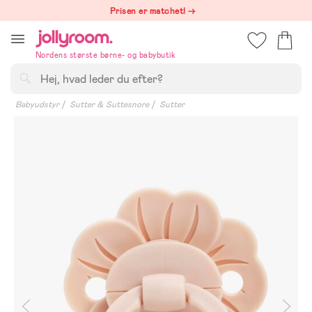
Hoppa
Prisen er matchet! →
till
innehållet
Nordens største børne- og babybutik
Søg
Babyudstyr
Sutter & Suttesnore
Sutter