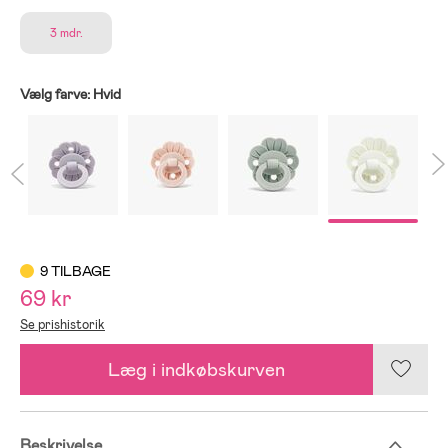
3 mdr.
Vælg farve:
Hvid
9 TILBAGE
69 kr
Se prishistorik
Læg i indkøbskurven
Beskrivelse