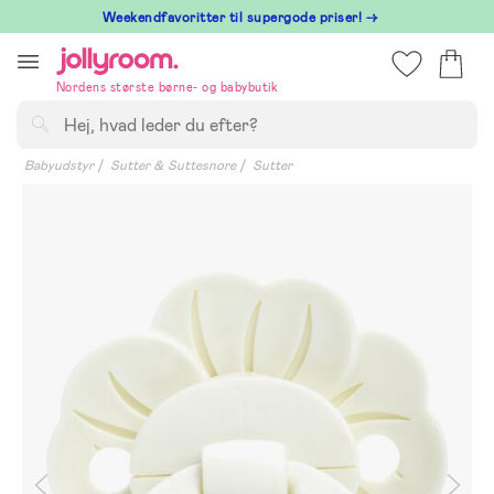
Hoppa
⁠ Weekendfavoritter til supergode priser! →
till
innehållet
Nordens største børne- og babybutik
Søg
Babyudstyr
Sutter & Suttesnore
Sutter