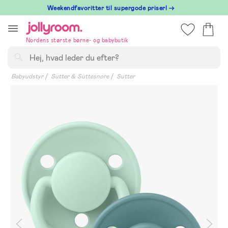
Hoppa
⁠ Weekendfavoritter til supergode priser! →
till
innehållet
Nordens største børne- og babybutik
Søg
Babyudstyr
Sutter & Suttesnore
Sutter