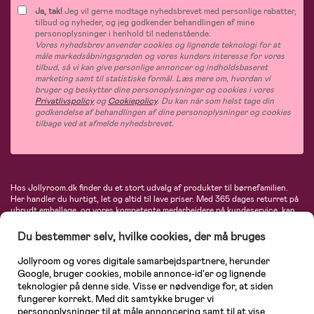
Ja, tak!
Jeg vil gerne modtage nyhedsbrevet med personlige rabatter,
tilbud og nyheder, og jeg godkender behandlingen af mine
personoplysninger i henhold til nedenstående.
Vores nyhedsbrev anvender cookies og lignende teknologi for at
måle markedsåbningsgraden og vores kunders interesse for vores
tilbud, så vi kan give personlige annoncer og indholdsbaseret
marketing samt til statistiske formål. Læs mere om, hvordan vi
bruger og beskytter dine personoplysninger og cookies i vores
Privatlivspolicy
og
Cookiepolicy
. Du kan når som helst tage din
godkendelse af behandlingen af dine personoplysninger og cookies
tilbage ved at afmelde nyhedsbrevet.
Hos Jollyroom.dk finder du et stort udvalg af produkter til børnefamilien.
Her handler du hurtigt, let og altid til lave priser. Med 365 dages returret på
ubrudt emballage, og vores kompetente medarbejdere på kundeservice, kan
du føle dig helt tryg, når du handler hos os. I vores udvalg finder du
barnevogne, autostole, børne- og babytøj, produkter til gravide og ammende
Du bestemmer selv, hvilke cookies, der må bruges
mødre, indretning og inspiration, legetøj, babyudstyr og meget mere. Vi
tilbyder produkter fra velkendte varemærker som Britax, Maxi-Cosi, Baby
Jollyroom og vores digitale samarbejdspartnere, herunder
Jogger, BabyBjörn, Didriksons, KidKraft, Ergobaby, Phillips Avent, Neonate,
Google, bruger cookies, mobile annonce-id'er og lignende
Cybex, LEGO og mange flere. Kort sagt - et kæmpe sortiment venter på dig!
teknologier på denne side. Visse er nødvendige for, at siden
fungerer korrekt. Med dit samtykke bruger vi
personoplysninger til at måle annoncering samt til at vise