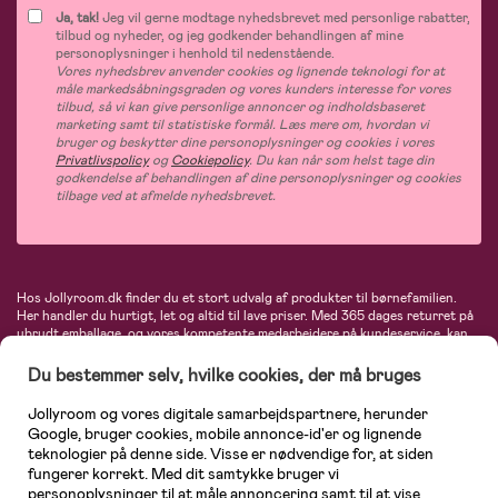
Ja, tak!
Jeg vil gerne modtage nyhedsbrevet med personlige rabatter,
tilbud og nyheder, og jeg godkender behandlingen af mine
personoplysninger i henhold til nedenstående.
Vores nyhedsbrev anvender cookies og lignende teknologi for at
måle markedsåbningsgraden og vores kunders interesse for vores
tilbud, så vi kan give personlige annoncer og indholdsbaseret
marketing samt til statistiske formål. Læs mere om, hvordan vi
bruger og beskytter dine personoplysninger og cookies i vores
Privatlivspolicy
og
Cookiepolicy
. Du kan når som helst tage din
godkendelse af behandlingen af dine personoplysninger og cookies
tilbage ved at afmelde nyhedsbrevet.
Hos Jollyroom.dk finder du et stort udvalg af produkter til børnefamilien.
Her handler du hurtigt, let og altid til lave priser. Med 365 dages returret på
ubrudt emballage, og vores kompetente medarbejdere på kundeservice, kan
du føle dig helt tryg, når du handler hos os. I vores udvalg finder du
barnevogne, autostole, børne- og babytøj, produkter til gravide og ammende
Du bestemmer selv, hvilke cookies, der må bruges
mødre, indretning og inspiration, legetøj, babyudstyr og meget mere. Vi
tilbyder produkter fra velkendte varemærker som Britax, Maxi-Cosi, Baby
Jollyroom og vores digitale samarbejdspartnere, herunder
Jogger, BabyBjörn, Didriksons, KidKraft, Ergobaby, Phillips Avent, Neonate,
Google, bruger cookies, mobile annonce-id'er og lignende
Cybex, LEGO og mange flere. Kort sagt - et kæmpe sortiment venter på dig!
teknologier på denne side. Visse er nødvendige for, at siden
fungerer korrekt. Med dit samtykke bruger vi
personoplysninger til at måle annoncering samt til at vise