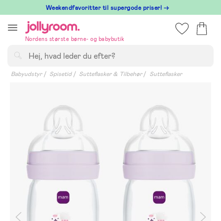
Hoppa
⁠ Weekendfavoritter til supergode priser! →
till
innehållet
Nordens største børne- og babybutik
Søg
Babyudstyr
Spisetid
Sutteflasker & Tilbehør
Sutteflasker