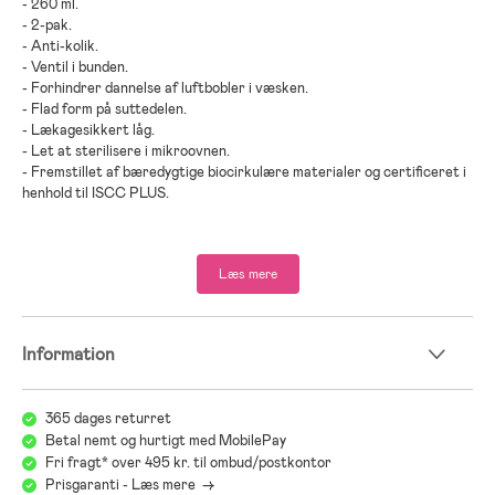
- 260 ml.
- 2-pak.
- Anti-kolik.
- Ventil i bunden.
- Forhindrer dannelse af luftbobler i væsken.
- Flad form på suttedelen.
- Lækagesikkert låg.
- Let at sterilisere i mikroovnen.
- Fremstillet af bæredygtige biocirkulære materialer og certificeret i
henhold til ISCC PLUS.
- Anbefalet alder: Fra nyfødt.
Læs mere
- PP-plastik, silikone.
Information
365 dages returret
Betal nemt og hurtigt med MobilePay
Fri fragt* over 495 kr. til ombud/postkontor
Prisgaranti - Læs mere ->