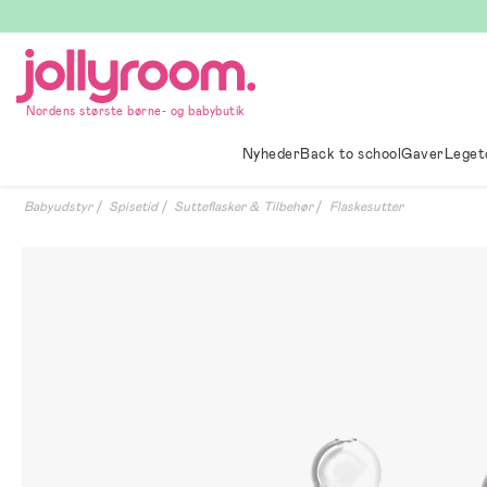
Hoppa
till
innehållet
Nordens største børne- og babybutik
Nyheder
Back to school
Gaver
Leget
Babyudstyr
Spisetid
Sutteflasker & Tilbehør
Flaskesutter