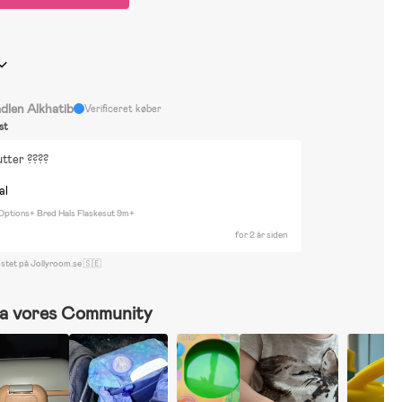
dlen Alkhatib
Verificeret køber
st
tter ????
al
 Options+ Bred Hals Flaskesut 9m+
for 2 år siden
ostet på Jollyroom.se 🇸🇪
a vores Community