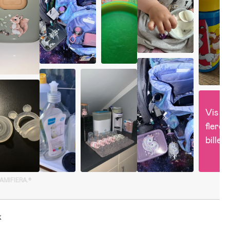
Vis 
flere 
billed
GAMIFIERA.®
k