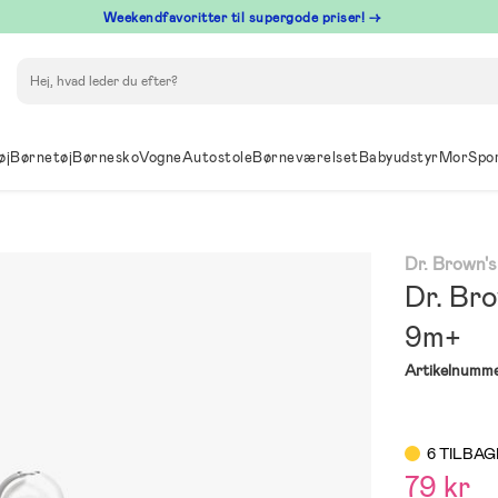
⁠ Weekendfavoritter til supergode priser! →
Søg
øj
Børnetøj
Børnesko
Vogne
Autostole
Børneværelset
Babyudstyr
Mor
Spo
Dr. Brown's
Dr. Br
9m+
Artikelnumme
6 TILBAG
79 kr