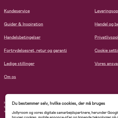
Kundeservice
Leveringsop
Guider & Inspiration
Handel og b
Handelsbetingelser
Privatlivspol
Fortrydelsesret, retur og garanti
Cookie sett
Ledige stillinger
Vores ansva
Om os
Du bestemmer selv, hvilke cookies, der må bruges
Hos Jollyroom.dk finder du et stort udvalg af produkter til børnefamilien. Her h
tryg, når du handler hos os. I vores udvalg finder du barnevogne, autostole, bø
varemærker som Britax, Maxi-Cosi, Baby Jogger, BabyBjörn, Didriksons, KidKraf
Jollyroom og vores digitale samarbejdspartnere, herunder Googl
bruger cookies, mobile annonce-id'er og lignende teknologier på