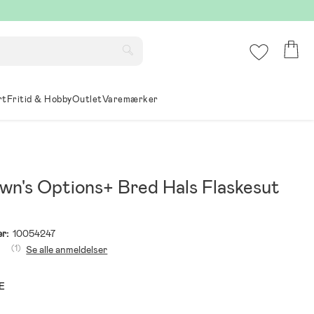
rt
Fritid & Hobby
Outlet
Varemærker
own's Options+ Bred Hals Flaskesut
r:
10054247
(1)
Se alle anmeldelser
E