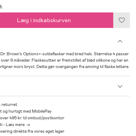
ik
Læg i indkøbskurven
 Dr. Brown’s Options+-sutteflasker med bred hals. Størrelse 4 passer
 over 9 måneder. Flaskesutten er fremstillet af blød silikone og har en
erligner mors bryst. Dette gør overgangen fra amning til flaske lettere.
n
 returret
t og hurtigt med MobilePay
* over 495 kr. til ombud/postkontor
ti - Læs mere ->
levering direkte fra vores eget lager