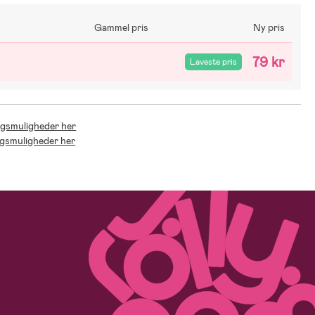
Gammel pris
Ny pris
79 kr
Laveste pris
ingsmuligheder her
ingsmuligheder her