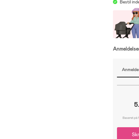
Bestil in
Anmeldels
Anmeldel
5
Baseret på 
Skr