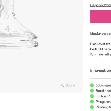
Se prishistor
Beskrivelse
Flaskesut fra
bedst til børn
form, der eft
Informatio
365 dages
Zoom
Betal nem
Fri fragt
Prisgaran
Pålidelig 