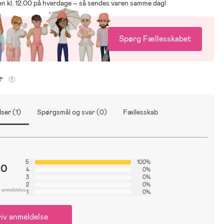
den kl. 12.00 på hverdage – så sendes varen samme dag!
Spørg Fællesskabet
er
ser (1)
Spørgsmål og svar (0)
Fællesskab
5
100%
.0
4
0%
3
0%
2
0%
1 anmeldelse
1
0%
iv anmeldelse