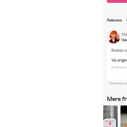
Relevans
Ma
Gæ
Bedste su
Vis origin
Dr. Brown's
Oprindeligt p
Mere fr