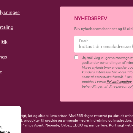
lysninger
NYHEDSBREV
etaling
Bliv nyhedsbrevsabonnent og få eksk
itik
Email*
ings
Ja, tak!
Jeg vil gerne modtage ny
godkender behandlingen af mine
Vores nyhedsbrev anvender cook
r
kunders interesse for vores til
samt til statistiske formål. Læ
cookies i vores
Privatlivspolicy
behandlingen af dine personopl
andler du hurtigt, let og altid til lave priser. Med 365 dages returret på ubrudt em
rne- og babytøj, produkter til gravide og ammende mødre, indretning og inspiration,
t, Ergobaby, Phillips Avent, Neonate, Cybex, LEGO og mange flere. Kort sagt - et 
e,
 denne