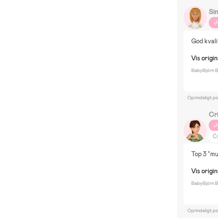
Sin
J
God kvali
Vis origin
BabyBjörn Bl
Oprindeligt po
Cri
J
Cy
Te
Top 3 "mu
B
P
Vis origin
Di
BabyBjörn Bl
Ne
In
Oprindeligt p