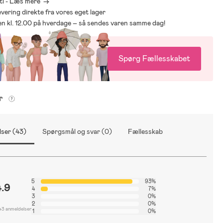
ti - Læs mere ->
levering direkte fra vores eget lager
den kl. 12.00 på hverdage – så sendes varen samme dag!
Spørg Fællesskabet
er
ser (43)
Spørgsmål og svar (0)
Fællesskab
5
93%
4.9
4
7%
3
0%
2
0%
43 anmeldelser
1
0%