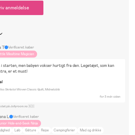
iv anmeldelse
a T
Verificeret køber
ittle Mealtime Magician
 i starten, men babyen vokser hurtigt fra den. Legetøjet, som kan 
tra, er et must!
al
iss Skråstol Woven Classic Quilt, Midnatsblå
for 3 mdr. siden
ostet på Jollyroom.no 🇳🇴
ena L
Verificeret køber
unior Hide-and-Seek Ninja
jlighed
Løb
Gåture
Rejse
Campingferier
Mad og drikke