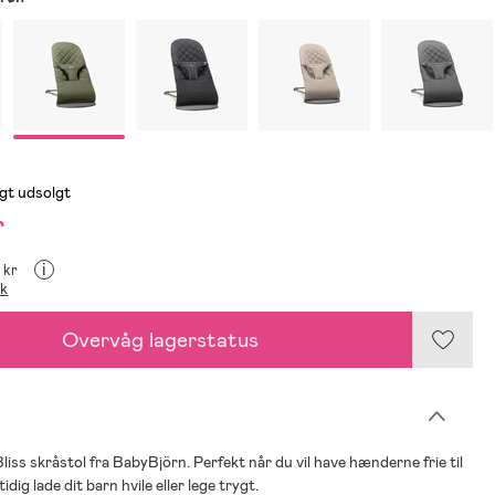
igt udsolgt
r
i
9 kr
ik
Overvåg lagerstatus
iss skråstol fra BabyBjörn. Perfekt når du vil have hænderne frie til
dig lade dit barn hvile eller lege trygt.