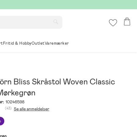
rt
Fritid & Hobby
Outlet
Varemærker
örn Bliss Skråstol Woven Classic
 Mørkegrøn
r:
10246598
(43)
Se alle anmeldelser
s
røn