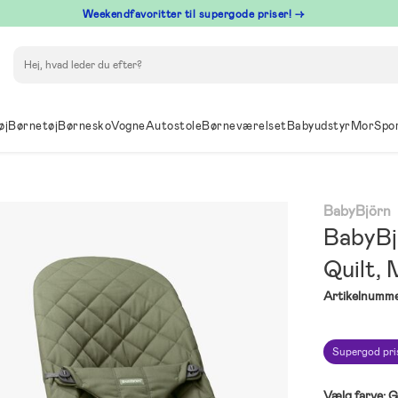
⁠ Weekendfavoritter til supergode priser! →
Søg
øj
Børnetøj
Børnesko
Vogne
Autostole
Børneværelset
Babyudstyr
Mor
Spo
BabyBjörn
BabyBj
Quilt,
Artikelnumme
Supergod pri
Vælg farve:
G