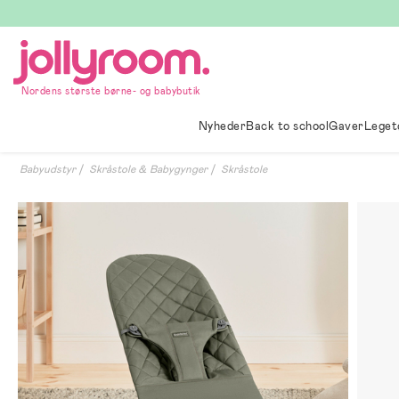
Hoppa
till
innehållet
Nordens største børne- og babybutik
Nyheder
Back to school
Gaver
Leget
Babyudstyr
Skråstole & Babygynger
Skråstole