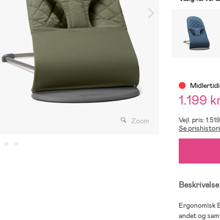
Midlertid
1.199 k
Vejl. pris: 1.51
Zoom
Se prishistor
Beskrivelse
Ergonomisk Bl
andet og samti