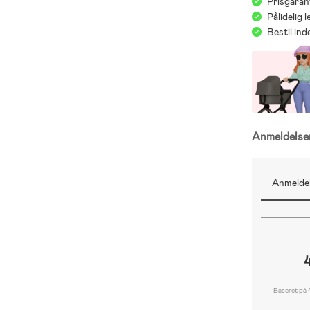
Prisgaran
Pålidelig 
Bestil in
Anmeldels
Anmeldel
Baseret på 