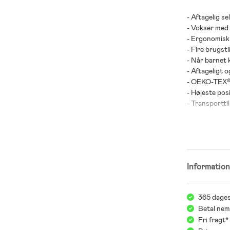
- Aftagelig sel
- Vokser med
- Ergonomisk
- Fire brugsti
- Når barnet k
- Aftageligt 
- OEKO-TEX® 
- Højeste pos
- Transportti
- Maks. belas
- Maks. belas
- Kontrollér
faldulykker.
Informatio
- Anbefalet al
365 dages
Betal nem
Fri fragt