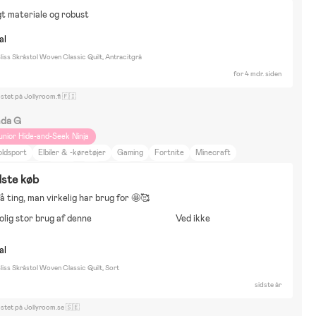
yr og natur
Film og litteratur
t materiale og robust
al
iss Skråstol Woven Classic Quilt, Antracitgrå
for 4 mdr. siden
stet på Jollyroom.fi 🇫🇮
nda G
unior Hide-and-Seek Ninja
oldsport
Elbiler & -køretøjer
Gaming
Fortnite
Minecraft
onster Jam
Roblox
Hus
Sport
Cybex balios
dste køb
få ting, man virkelig har brug for 🤩🥰
olig stor brug af denne
Ved ikke
al
iss Skråstol Woven Classic Quilt, Sort
sidste år
ostet på Jollyroom.se 🇸🇪