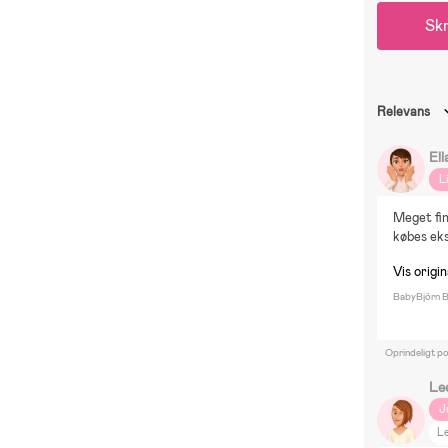
Skr
Relevans
Ell
L
Meget fin
købes eks
Vis origin
BabyBjörn Bl
Oprindeligt p
Le
J
Le