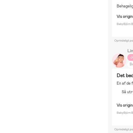
D
Behagelig
Vis origin
BabyBjörn Bl
Oprindeligt po
Li
J
B
M
Det be
En af de 
Så utr
Vis origin
BabyBjörn Bl
Oprindeligt p