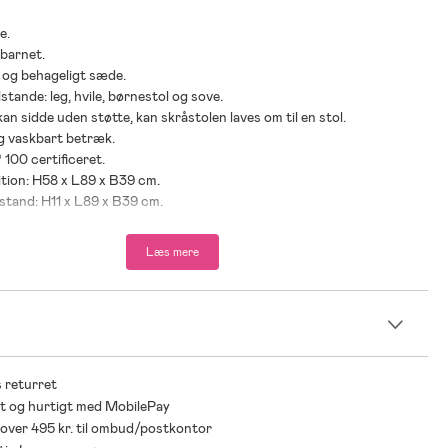
e.
 barnet.
 og behageligt sæde.
lstande: leg, hvile, børnestol og sove.
an sidde uden støtte, kan skråstolen laves om til en stol.
og vaskbart betræk.
100 certificeret.
ition: H58 x L89 x B39 cm.
lstand: H11 x L89 x B39 cm.
tning: 9 kg, når produktet bruges som skråstol.
tning: 13 kg, når produktet bruges som børnestol.
Læs mere
 regelmæssigt ophæng og fastgørelsesanordninger for at undgå
n
der: Fra nyfødt til 2 år.
 returret
t og hurtigt med MobilePay
* over 495 kr. til ombud/postkontor