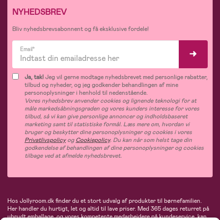
NYHEDSBREV
Bliv nyhedsbrevsabonnent og få eksklusive fordele!
Email*
Ja, tak!
Jeg vil gerne modtage nyhedsbrevet med personlige rabatter,
tilbud og nyheder, og jeg godkender behandlingen af mine
personoplysninger i henhold til nedenstående.
Vores nyhedsbrev anvender cookies og lignende teknologi for at
måle markedsåbningsgraden og vores kunders interesse for vores
tilbud, så vi kan give personlige annoncer og indholdsbaseret
marketing samt til statistiske formål. Læs mere om, hvordan vi
bruger og beskytter dine personoplysninger og cookies i vores
Privatlivspolicy
og
Cookiepolicy
. Du kan når som helst tage din
godkendelse af behandlingen af dine personoplysninger og cookies
tilbage ved at afmelde nyhedsbrevet.
Hos Jollyroom.dk finder du et stort udvalg af produkter til børnefamilien.
Her handler du hurtigt, let og altid til lave priser. Med 365 dages returret på
ubrudt emballage, og vores kompetente medarbejdere på kundeservice, kan