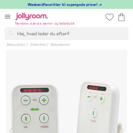
Hoppa
⁠ Weekendfavoritter til supergode priser! →
till
innehållet
Nordens største børne- og babybutik
Søg
Babyudstyr
Sikkerhed
Babyalarmer