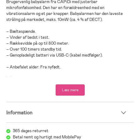
Brugervenlig babyalarm fra CAPiDi med justerbar
mikrofonfølsomhed. Den har en forældreenhed med en
vibrationsalarm og et par knapper. Babyalarmen har den laveste
stråling på markedet, maks. 10mW (ca. 4 % af DECT).
– Bæltespænde.
– Vinder af bedst i test.
– Rækkevidde på op til 800 meter.
– Over 100 timers standby tid.
– Genopladeligt batteri via USB-C (kabel medfølger).
– Anbefalet alder: Fra nyfødt.
;
;
Læs mere
Information
365 dages returret
Betal nemt og hurtigt med MobilePay