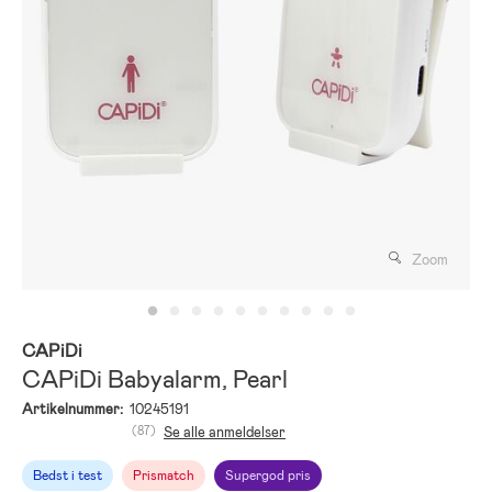
Zoom
CAPiDi
CAPiDi Babyalarm, Pearl
Artikelnummer:
10245191
(87)
Se alle anmeldelser
Bedst i test
Prismatch
Supergod pris