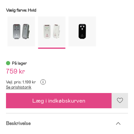
Vælg farve:
Hvid
På lager
759 kr
i
Vejl. pris: 1.199 kr
Se prishistorik
Læg i indkøbskurven
Beskrivelse