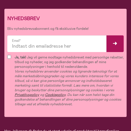
NYHEDSBREV
Bliv nyhedsbrevsabonnent og få eksklusive fordele!
Email*
Ja, tak!
Jeg vil gerne modtage nyhedsbrevet med personlige rabatter,
tilbud og nyheder, og jeg godkender behandlingen af mine
personoplysninger i henhold til nedenstående.
Vores nyhedsbrev anvender cookies og lignende teknologi for at
måle markedsåbningsgraden og vores kunders interesse for vores
tilbud, så vi kan give personlige annoncer og indholdsbaseret
marketing samt til statistiske formål. Læs mere om, hvordan vi
bruger og beskytter dine personoplysninger og cookies i vores
Privatlivspolicy
og
Cookiepolicy
. Du kan når som helst tage din
godkendelse af behandlingen af dine personoplysninger og cookies
tilbage ved at afmelde nyhedsbrevet.