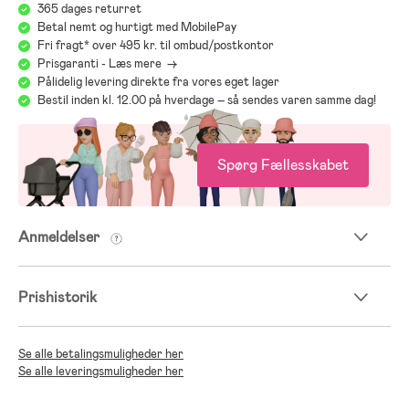
365 dages returret
forbrugerside bäst-i-test.se
Betal nemt og hurtigt med MobilePay
;
;
Fri fragt* over 495 kr. til ombud/postkontor
Prisgaranti - Læs mere ->
Pålidelig levering direkte fra vores eget lager
Bestil inden kl. 12.00 på hverdage – så sendes varen samme dag!
Spørg Fællesskabet
Anmeldelser
Prishistorik
Se alle betalingsmuligheder her
Se alle leveringsmuligheder her