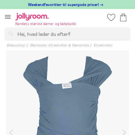
Hoppa
⁠ Weekendfavoritter til supergode priser! →
till
innehållet
Nordens største børne- og babybutik
Søg
Babyudstyr
Bæreseler, Strækvikler & Bærestole
Strækvikler