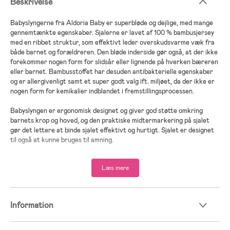
Beskrivelse
Babyslyngerne fra Aldoria Baby er superbløde og dejlige, med mange
gennemtænkte egenskaber. Sjalerne er lavet af 100 % bambusjersey
med en ribbet struktur, som effektivt leder overskudsvarme væk fra
både barnet og forældreren. Den bløde inderside gør også, at der ikke
forekommer nogen form for slidsår eller lignende på hverken bæreren
eller barnet. Bambusstoffet har desuden antibakterielle egenskaber
og er allergivenligt samt et super godt valg ift. miljøet, da der ikke er
nogen form for kemikalier indblandet i fremstillingsprocessen.
Babyslyngen er ergonomisk designet og giver god støtte omkring
barnets krop og hoved, og den praktiske midtermarkering på sjalet
gør det lettere at binde sjalet effektivt og hurtigt. Sjalet er designet
til også at kunne bruges til amning.
- One size, der passer til voksne i alle højder.
Læs mere
- Anbefalet alder: 0-1 år.
Mål: 0,5 x 5 m.
Materiale: 100 % Bambusjersey.
Information
Vaskeanvisning: Maskinvask ved 40°C.
Udnævnt til Bedst i Test 2021, 2022 og 2023, af den svenske