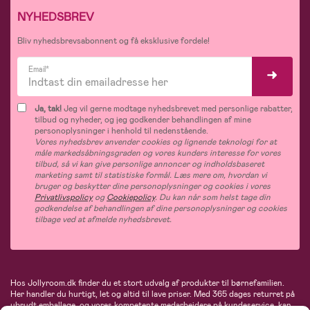
NYHEDSBREV
Bliv nyhedsbrevsabonnent og få eksklusive fordele!
Email*
Ja, tak!
Jeg vil gerne modtage nyhedsbrevet med personlige rabatter,
tilbud og nyheder, og jeg godkender behandlingen af mine
personoplysninger i henhold til nedenstående.
Vores nyhedsbrev anvender cookies og lignende teknologi for at
måle markedsåbningsgraden og vores kunders interesse for vores
tilbud, så vi kan give personlige annoncer og indholdsbaseret
marketing samt til statistiske formål. Læs mere om, hvordan vi
bruger og beskytter dine personoplysninger og cookies i vores
Privatlivspolicy
og
Cookiepolicy
. Du kan når som helst tage din
godkendelse af behandlingen af dine personoplysninger og cookies
tilbage ved at afmelde nyhedsbrevet.
Hos Jollyroom.dk finder du et stort udvalg af produkter til børnefamilien.
Her handler du hurtigt, let og altid til lave priser. Med 365 dages returret på
ubrudt emballage, og vores kompetente medarbejdere på kundeservice, kan