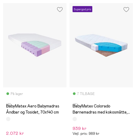
Supergod pris
På lager
7 TILBAGE
(0)
(6)
BabyMatex Aero Babymadras
BabyMatex Colorado
Åndbar og Tosidet, 70x140 cm
Børnemadras med kokosmåtte,
70x140 cm
939 kr
2.072 kr
Vejl. pris: 989 kr