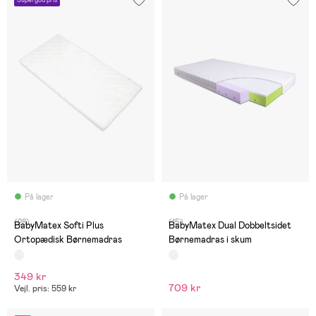
Supergod pris
På lager
På lager
(28)
(15)
BabyMatex Softi Plus
BabyMatex Dual Dobbeltsidet
Ortopædisk Børnemadras
Børnemadras i skum
349 kr
709 kr
Vejl. pris: 559 kr