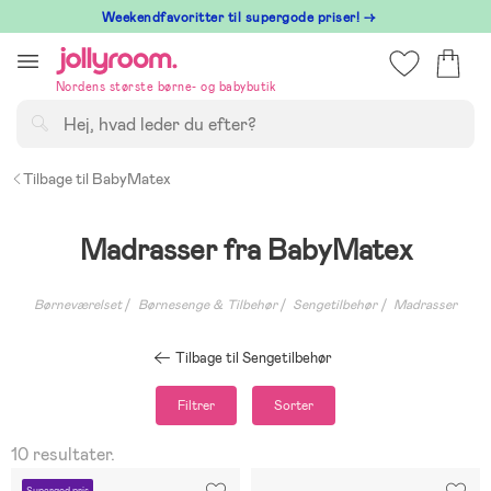
Hoppa
⁠ Weekendfavoritter til supergode priser! →
till
innehållet
Nordens største børne- og babybutik
Søg
Tilbage til BabyMatex
Madrasser fra BabyMatex
Børneværelset
Børnesenge & Tilbehør
Sengetilbehør
Madrasser
Tilbage til Sengetilbehør
Filtrer
Sorter
10 resultater.