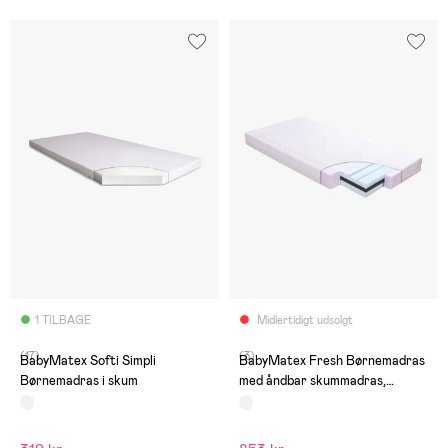
1 TILBAGE
Midlertidigt udsolgt
(17)
(3)
BabyMatex Softi Simpli
BabyMatex Fresh Børnemadras
Børnemadras i skum
med åndbar skummadras,
60x120cm