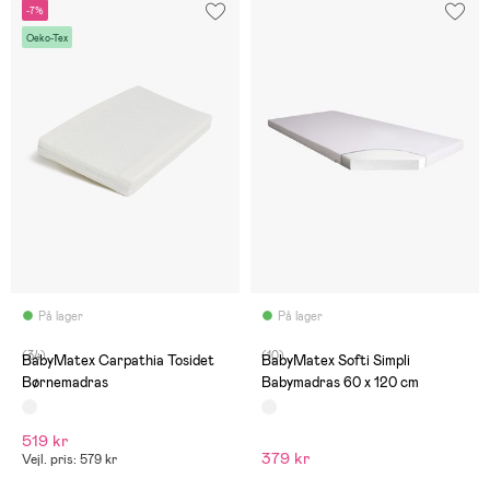
-7%
Oeko-Tex
På lager
På lager
(34)
(10)
BabyMatex Carpathia Tosidet
BabyMatex Softi Simpli
Børnemadras
Babymadras 60 x 120 cm
519 kr
379 kr
Vejl. pris: 579 kr