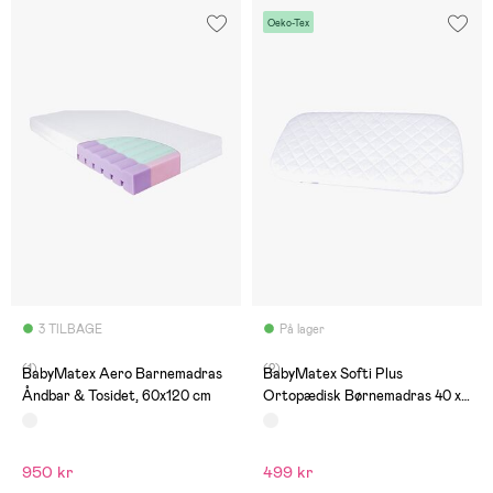
Oeko-Tex
3 TILBAGE
På lager
(1)
(2)
BabyMatex Aero Barnemadras
BabyMatex Softi Plus
Åndbar & Tosidet, 60x120 cm
Ortopædisk Børnemadras 40 x
90 cm
950 kr
499 kr