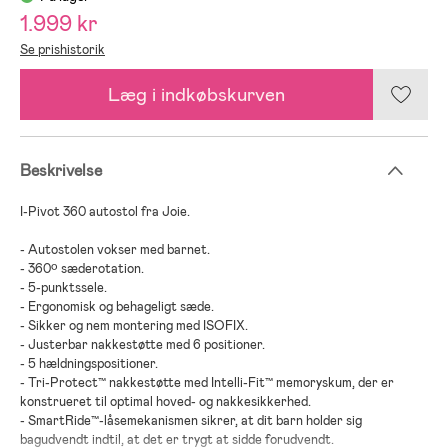
1.999 kr
Se prishistorik
Læg i indkøbskurven
Beskrivelse
I-Pivot 360 autostol fra Joie.
- Autostolen vokser med barnet.
- 360º sæderotation.
- 5-punktssele.
- Ergonomisk og behageligt sæde.
- Sikker og nem montering med ISOFIX.
- Justerbar nakkestøtte med 6 positioner.
- 5 hældningspositioner.
- Tri-Protect™ nakkestøtte med Intelli-Fit™ memoryskum, der er
konstrueret til optimal hoved- og nakkesikkerhed.
- SmartRide™-låsemekanismen sikrer, at dit barn holder sig
bagudvendt indtil, at det er trygt at sidde forudvendt.