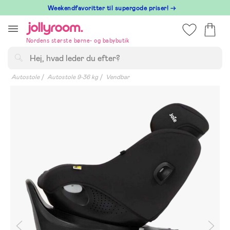
Hoppa
⁠ Weekendfavoritter til supergode priser! →
till
innehållet
Nordens største børne- og babybutik
Søg
Autostole
Autostole 9-36 kg
Vendbar