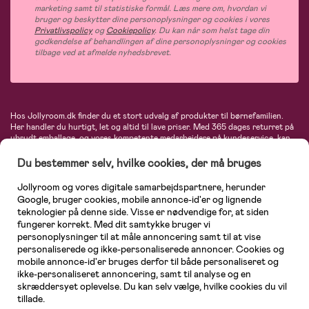
marketing samt til statistiske formål. Læs mere om, hvordan vi
bruger og beskytter dine personoplysninger og cookies i vores
Privatlivspolicy
og
Cookiepolicy
. Du kan når som helst tage din
godkendelse af behandlingen af dine personoplysninger og cookies
tilbage ved at afmelde nyhedsbrevet.
Hos Jollyroom.dk finder du et stort udvalg af produkter til børnefamilien.
Her handler du hurtigt, let og altid til lave priser. Med 365 dages returret på
ubrudt emballage, og vores kompetente medarbejdere på kundeservice, kan
du føle dig helt tryg, når du handler hos os. I vores udvalg finder du
barnevogne, autostole, børne- og babytøj, produkter til gravide og ammende
Du bestemmer selv, hvilke cookies, der må bruges
mødre, indretning og inspiration, legetøj, babyudstyr og meget mere. Vi
tilbyder produkter fra velkendte varemærker som Britax, Maxi-Cosi, Baby
Jollyroom og vores digitale samarbejdspartnere, herunder
Jogger, BabyBjörn, Didriksons, KidKraft, Ergobaby, Phillips Avent, Neonate,
Google, bruger cookies, mobile annonce-id'er og lignende
Cybex, LEGO og mange flere. Kort sagt - et kæmpe sortiment venter på dig!
teknologier på denne side. Visse er nødvendige for, at siden
fungerer korrekt. Med dit samtykke bruger vi
personoplysninger til at måle annoncering samt til at vise
personaliserede og ikke-personaliserede annoncer. Cookies og
mobile annonce-id'er bruges derfor til både personaliseret og
ikke-personaliseret annoncering, samt til analyse og en
skræddersyet oplevelse. Du kan selv vælge, hvilke cookies du vil
tillade.