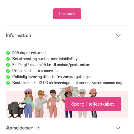
- Sædeventilation.
- Godkendt i henhold til i-Size og UN R129.
Læs mere
- Anbefalet højde på barnet: 40-105 cm.
- Anbefalet alder: Fra nyfødt.
Information
Vi hos Jollyroom ved, hvor vigtigt det er at vælge den rigtige autostol,
der passer lige netop til dit barn og jeres behov. Det kan ofte være
svært at finde rundt i de forskellige modeller, mærker og funktioner.
365 dages returret
For at gøre det nemmere for jer, har vi lavet en autostolsguide:
Betal nemt og hurtigt med MobilePay
Jollyrooms Autostolsguide
Fri fragt* over 495 kr. til ombud/postkontor
Prisgaranti - Læs mere ->
Pålidelig levering direkte fra vores eget lager
Bestil inden kl. 12.00 på hverdage – så sendes varen samme dag!
Spørg Fællesskabet
Anmeldelser