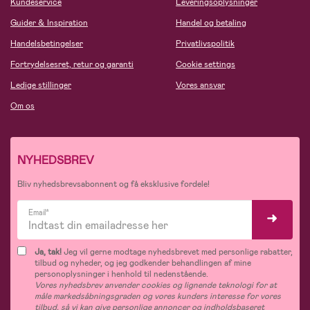
Kundeservice
Leveringsoplysninger
Guider & Inspiration
Handel og betaling
Handelsbetingelser
Privatlivspolitik
Fortrydelsesret, retur og garanti
Cookie settings
Ledige stillinger
Vores ansvar
Om os
NYHEDSBREV
Bliv nyhedsbrevsabonnent og få eksklusive fordele!
Email*
Ja, tak!
Jeg vil gerne modtage nyhedsbrevet med personlige rabatter,
tilbud og nyheder, og jeg godkender behandlingen af mine
personoplysninger i henhold til nedenstående.
Vores nyhedsbrev anvender cookies og lignende teknologi for at
måle markedsåbningsgraden og vores kunders interesse for vores
tilbud, så vi kan give personlige annoncer og indholdsbaseret