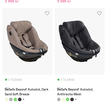
3.995 kr
3.995 kr
2 TILBAGE
3 TILBAGE
(0)
(0)
BeSafe Beyond² Autostol, Dark
BeSafe Beyond² Autostol,
Sand Soft Breeze
Anthracite Mesh