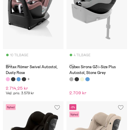
10 TILBAGE
4 TILBAGE
(14)
(0)
Britax Römer Swivel Autostol,
Cybex Sirona G3 i-Size Plus
Dusty Rose
Autostol, Stone Grey
2.714,25 kr
2.709 kr
Vejl. pris: 3.579 kr
Nyhed
-8%
Nyhed