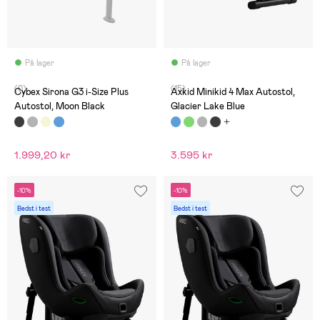
På lager
På lager
(0)
(15)
Cybex Sirona G3 i-Size Plus
Axkid Minikid 4 Max Autostol,
Autostol, Moon Black
Glacier Lake Blue
1.999,20 kr
3.595 kr
-10%
-10%
Bedst i test
Bedst i test