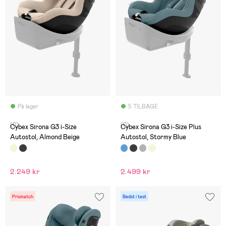
På lager
5 TILBAGE
(0)
(0)
Cybex Sirona G3 i-Size
Cybex Sirona G3 i-Size Plus
Autostol, Almond Beige
Autostol, Stormy Blue
2.249 kr
2.499 kr
Prismatch
Bedst i test