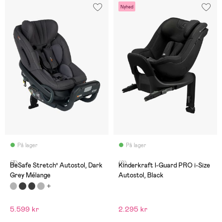
Nyhed
På lager
På lager
(3)
(0)
BeSafe Stretch² Autostol, Dark
Kinderkraft I-Guard PRO i-Size
Grey Mélange
Autostol, Black
5.599 kr
2.295 kr