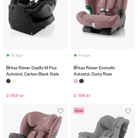
På lager
På lager
(2)
(3)
Britax Römer Dualfix M Plus
Britax Römer Evolvafix
Autostol, Carbon Black Style
Autostol, Dusty Rose
2.959 kr
2.199 kr
Nyhed