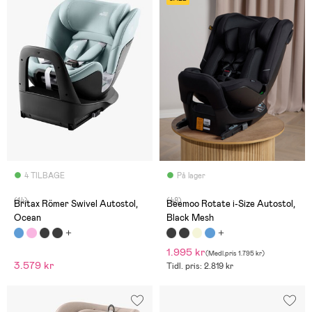
4 TILBAGE
På lager
(14)
(48)
Britax Römer Swivel Autostol,
Beemoo Rotate i-Size Autostol,
Ocean
Black Mesh
1.995 kr
(
Medl.pris
1.795 kr
)
3.579 kr
Tidl. pris: 2.819 kr