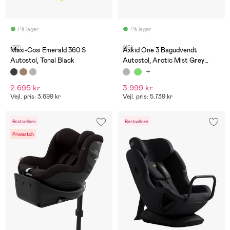
På lager
På lager
(22)
(15)
Maxi-Cosi Emerald 360 S
Axkid One 3 Bagudvendt
Autostol, Tonal Black
Autostol, Arctic Mist Grey
Mesh
2.695 kr
3.999 kr
Vejl. pris: 3.699 kr
Vejl. pris: 5.739 kr
Bestsellere
Bestsellere
Prismatch