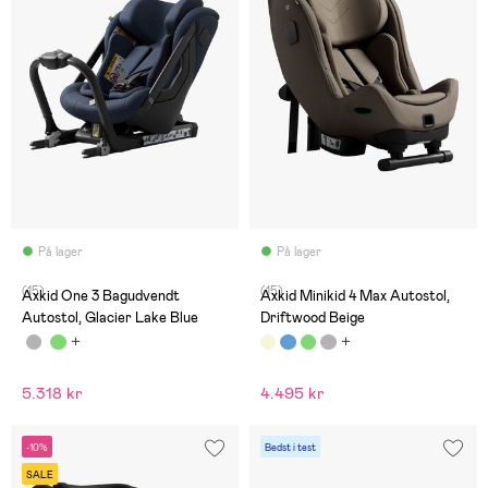
På lager
På lager
(15)
(15)
Axkid One 3 Bagudvendt
Axkid Minikid 4 Max Autostol,
Autostol, Glacier Lake Blue
Driftwood Beige
5.318 kr
4.495 kr
-10%
Bedst i test
SALE