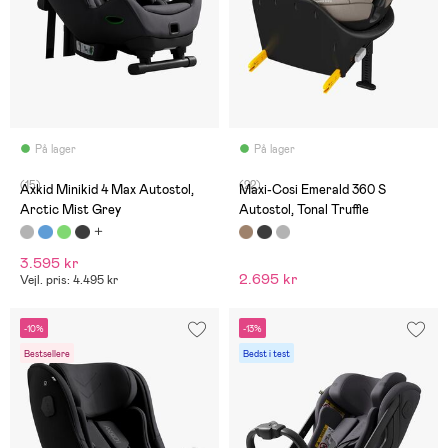
På lager
På lager
(15)
(22)
Axkid Minikid 4 Max Autostol,
Maxi-Cosi Emerald 360 S
Arctic Mist Grey
Autostol, Tonal Truffle
3.595 kr
2.695 kr
Vejl. pris: 4.495 kr
-10%
-13%
Bestsellere
Bedst i test