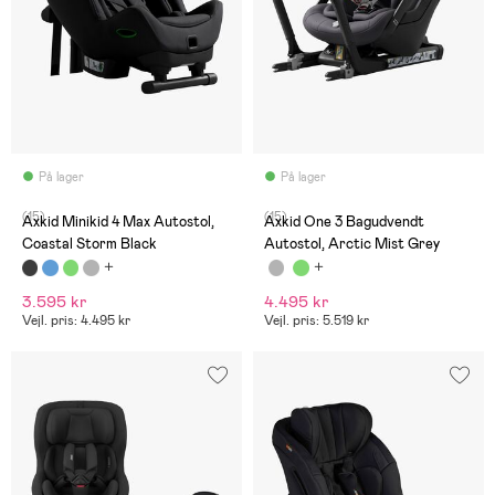
På lager
På lager
(15)
(15)
Axkid Minikid 4 Max Autostol,
Axkid One 3 Bagudvendt
Coastal Storm Black
Autostol, Arctic Mist Grey
3.595 kr
4.495 kr
Vejl. pris: 4.495 kr
Vejl. pris: 5.519 kr