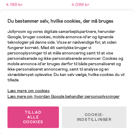
4.199 kr
4.099 kr
Du bestemmer selv, hvilke cookies, der må bruges
Jollyroom og vores digitale samarbejdspartnere, herunder
Google, bruger cookies, mobile annonce-id'er og lignende
teknologier på denne side. Visse er nødvendige for, at siden
fungerer korrekt. Med dit samtykke bruger vi
personoplysninger til at måle annoncering samt til at vise
personaliserede og ikke-personaliserede annoncer. Cookies og
mobile annonce-id'er bruges derfor til både personaliseret og
ikke-personaliseret annoncering, samt til analyse og en
skræddersyet oplevelse. Du kan selv vælge, hvilke cookies du vil
tillade.
Kundeservice
Læs mere om cookies
Læs mere om, hvordan Google behandler personoplysninger
10 TILBAGE
3 TILBAGE
TILLAD
(0)
(0)
COOKIE-
BeSafe
BeSafe
ALLE
INDSTILLINGER
Beyond² Autostol inkl. Beyond B
Beyond² Autostol inkl. Beyond B
COOKIES
ase, Fresh Black Cab
ase, Anthracite Mesh