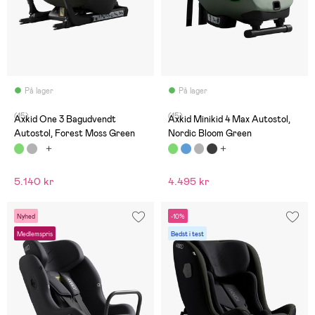
På lager
På lager
(15)
(15)
Axkid One 3 Bagudvendt
Axkid Minikid 4 Max Autostol,
Autostol, Forest Moss Green
Nordic Bloom Green
5.140 kr
4.495 kr
Nyhed
-10%
Medlemspris
Bedst i test