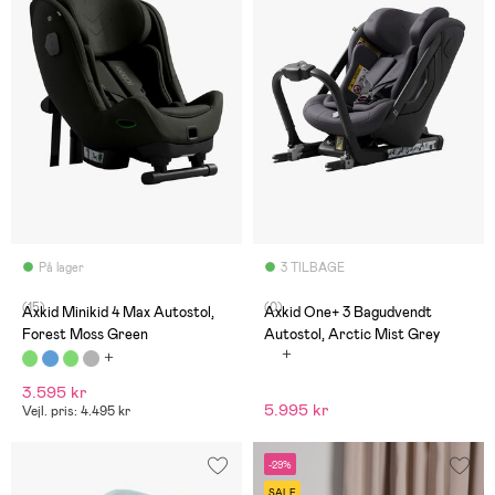
På lager
3 TILBAGE
(15)
(0)
Axkid Minikid 4 Max Autostol,
Axkid One+ 3 Bagudvendt
Forest Moss Green
Autostol, Arctic Mist Grey
3.595 kr
5.995 kr
Vejl. pris: 4.495 kr
-29%
SALE