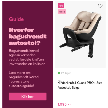
-13%
Nyhed
På lager
(0)
Kinderkraft I-Guard PRO i-Size
Autostol, Beige
1.995 kr