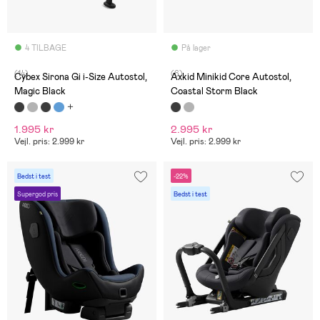
4 TILBAGE
På lager
(14)
(6)
Cybex Sirona Gi i-Size Autostol,
Axkid Minikid Core Autostol,
Magic Black
Coastal Storm Black
1.995 kr
2.995 kr
Vejl. pris: 2.999 kr
Vejl. pris: 2.999 kr
Bedst i test
-22%
Supergod pris
Bedst i test