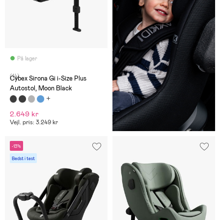
På lager
(14)
Cybex Sirona Gi i-Size Plus
Autostol, Moon Black
2.649 kr
Vejl. pris: 3.249 kr
-13%
Bedst i test