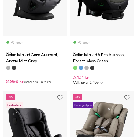
På lager
På lager
(6)
(24)
Axkid Minikid Core Autostol,
Axkid Minikid 4 Pro Autostol,
Arctic Mist Grey
Forest Moss Green
3.131 kr
2.999 kr
(
Medl.pris
2.695 kr
)
Vejl. pris: 3.495 kr
-10%
-27%
Bestsellere
Supergod pris