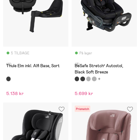
5 TILBAGE
På lager
(0)
(3)
Thule Elm inkl. Alfi Base, Sort
BeSafe Stretch² Autostol,
Black Soft Breeze
5.138 kr
5.699 kr
Prismatch