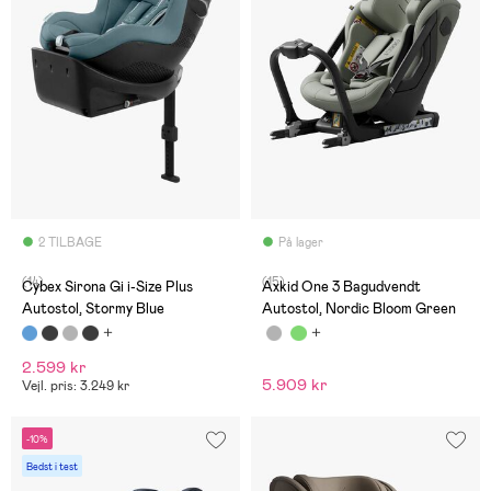
2 TILBAGE
På lager
(14)
(15)
Cybex Sirona Gi i-Size Plus
Axkid One 3 Bagudvendt
Autostol, Stormy Blue
Autostol, Nordic Bloom Green
2.599 kr
5.909 kr
Vejl. pris: 3.249 kr
-10%
Bedst i test