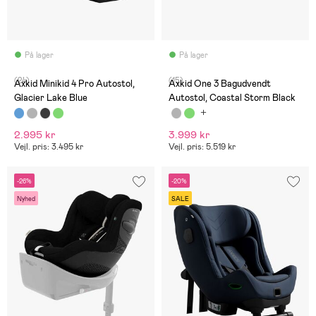
På lager
På lager
(24)
(15)
Axkid Minikid 4 Pro Autostol,
Axkid One 3 Bagudvendt
Glacier Lake Blue
Autostol, Coastal Storm Black
2.995 kr
3.999 kr
Vejl. pris: 3.495 kr
Vejl. pris: 5.519 kr
-26%
-20%
Nyhed
SALE