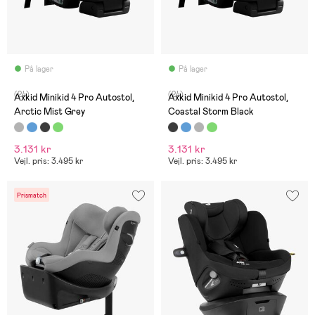
På lager
På lager
(24)
(24)
Axkid Minikid 4 Pro Autostol,
Axkid Minikid 4 Pro Autostol,
Arctic Mist Grey
Coastal Storm Black
3.131 kr
3.131 kr
Vejl. pris: 3.495 kr
Vejl. pris: 3.495 kr
Prismatch