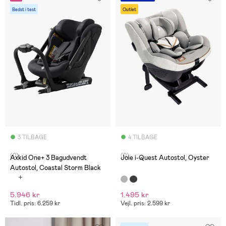
Bedst i test
Outlet
3 TILBAGE
4 TILBAGE
(0)
(0)
Axkid One+ 3 Bagudvendt
Joie i-Quest Autostol, Oyster
Autostol, Coastal Storm Black
5.946 kr
1.495 kr
Tidl. pris: 6.259 kr
Vejl. pris: 2.599 kr