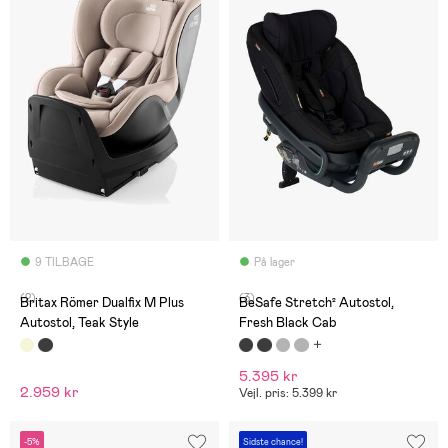
9 TILBAGE
På lager
(2)
(3)
Britax Römer Dualfix M Plus
BeSafe Stretch² Autostol,
Autostol, Teak Style
Fresh Black Cab
5.395 kr
2.959 kr
Vejl. pris: 5.399 kr
-5%
Sidste chance!