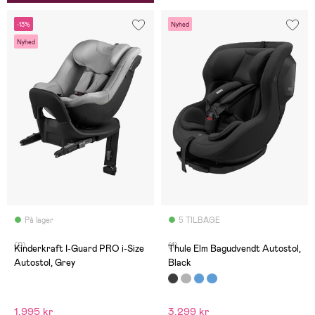
-13%
Nyhed
Nyhed
På lager
5 TILBAGE
(0)
(1)
Kinderkraft I-Guard PRO i-Size
Thule Elm Bagudvendt Autostol,
Autostol, Grey
Black
1.995 kr
3.299 kr