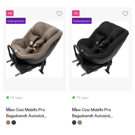
-11%
-11%
Supergod pris
Supergod pris
På lager
På lager
(0)
(0)
Maxi-Cosi Mobifix Pro
Maxi-Cosi Mobifix Pro
Bagudvendt Autostol,
Bagudvendt Autostol,
Authentic Truffle
Authentic Black