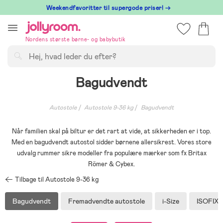
Hoppa
⁠ Weekendfavoritter til supergode priser! →
till
innehållet
Nordens største børne- og babybutik
Søg
Bagudvendt
Autostole
Autostole 9-36 kg
Bagudvendt
Når familien skal på biltur er det rart at vide, at sikkerheden er i top.
Med en bagudvendt autostol sidder børnene allersikrest. Vores store
udvalg rummer sikre modeller fra populære mærker som fx Britax
Römer & Cybex.
Tilbage til Autostole 9-36 kg
Bagudvendt
Fremadvendte autostole
i-Size
ISOFIX