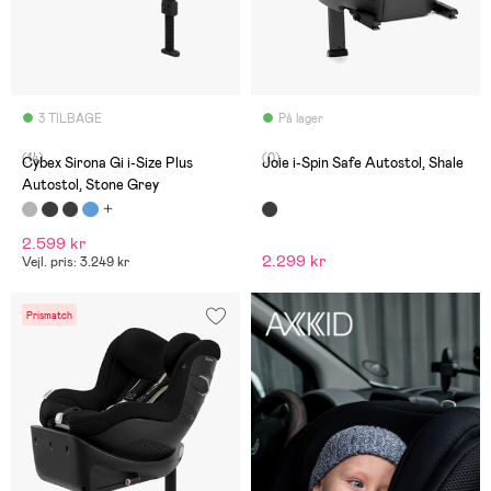
3 TILBAGE
På lager
(14)
(0)
Cybex Sirona Gi i-Size Plus
Joie i-Spin Safe Autostol, Shale
Autostol, Stone Grey
2.599 kr
2.299 kr
Vejl. pris: 3.249 kr
Prismatch