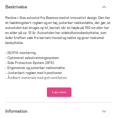
Beskrivelse
Recline i-Size autostol fra Beemoo med et innovativt design. Den har
et hældningsbart ryglæn og en høj, justerbar nakkestøtte, der gør, at
autostolen kan bruges op til, barnet når en højde på 150 cm eller har
en alder på ca. 12 år. Autostolen har sidekollisionsbeskyttelse, som
leder kraften væk fra barnets hoved og nakke og giver maksimal
beskyttelse.
- ISOFIX-montering.
- Optimeret selestramningssystem.
- Side Protection System (SPS).
- Ergonomisk og justerbar nakkestøtte.
- Justerbart ryglæn med 4 positioner.
- Åndbart materiale med god ventilation.
- Maksimal belastning: 36 kg.
Læs mere
- Anbefalet alder: Fra 4 år.
Vi hos Jollyroom ved, hvor vigtigt det er at vælge den rigtige autostol,
der passer lige netop til dit barn og jeres behov. Det kan ofte være
Information
svært at finde rundt i de forskellige modeller, mærker og funktioner.
For at gøre det nemmere for jer, har vi lavet en autostolsguide: