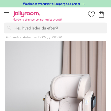
Hoppa
⁠ Weekendfavoritter til supergode priser! →
till
innehållet
Nordens største børne- og babybutik
Søg
Autostole
Autostole 15-36 kg
ISOFIX