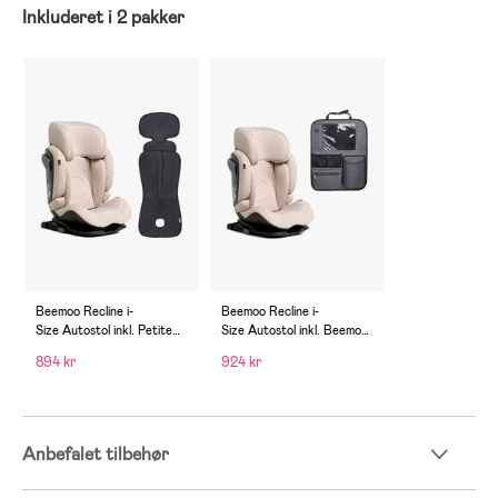
Inkluderet i 2 pakker
Beemoo Recline i-
Beemoo Recline i-
Size Autostol inkl. Petite
Size Autostol inkl. Beemoo
Chérie Ventilerende Hynde,
Deluxe Sædebeskytter med
894 kr
924 kr
Oat/Antracit
Opbevaring, Oat
Anbefalet tilbehør