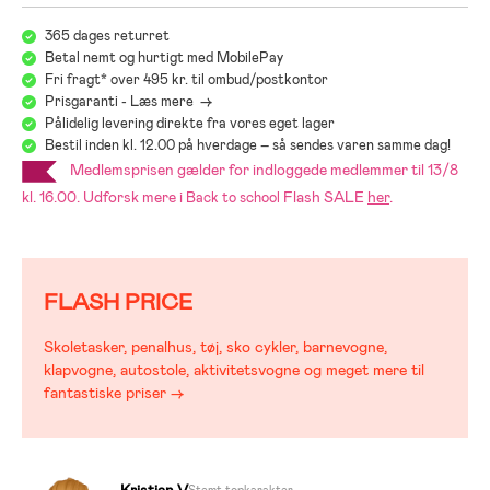
Jollyrooms Autostolsguide
365 dages returret
Betal nemt og hurtigt med MobilePay
Fri fragt* over 495 kr. til ombud/postkontor
Prisgaranti - Læs mere ->
Pålidelig levering direkte fra vores eget lager
Bestil inden kl. 12.00 på hverdage – så sendes varen samme dag!
Medlemsprisen gælder for indloggede medlemmer til 13/8
kl. 16.00. Udforsk mere i
Flash SALE
her
.
Back to school
FLASH PRICE
Skoletasker, penalhus, tøj, sko cykler, barnevogne,
klapvogne, autostole, aktivitetsvogne og meget mere til
fantastiske priser →
Kristian V