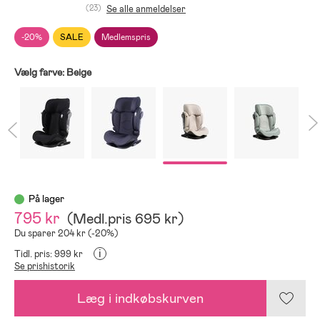
(23)
Se alle anmeldelser
-20%
SALE
Medlemspris
Vælg farve:
Beige
På lager
795 kr
(
Medl.pris
695 kr
)
Du sparer 204 kr (-20%)
i
Tidl. pris: 999 kr
Se prishistorik
Læg i indkøbskurven