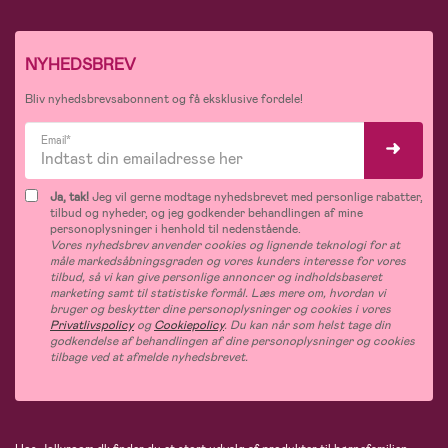
NYHEDSBREV
Bliv nyhedsbrevsabonnent og få eksklusive fordele!
Email*
Ja, tak!
Jeg vil gerne modtage nyhedsbrevet med personlige rabatter,
tilbud og nyheder, og jeg godkender behandlingen af mine
personoplysninger i henhold til nedenstående.
Vores nyhedsbrev anvender cookies og lignende teknologi for at
måle markedsåbningsgraden og vores kunders interesse for vores
tilbud, så vi kan give personlige annoncer og indholdsbaseret
marketing samt til statistiske formål. Læs mere om, hvordan vi
bruger og beskytter dine personoplysninger og cookies i vores
Privatlivspolicy
og
Cookiepolicy
. Du kan når som helst tage din
godkendelse af behandlingen af dine personoplysninger og cookies
tilbage ved at afmelde nyhedsbrevet.