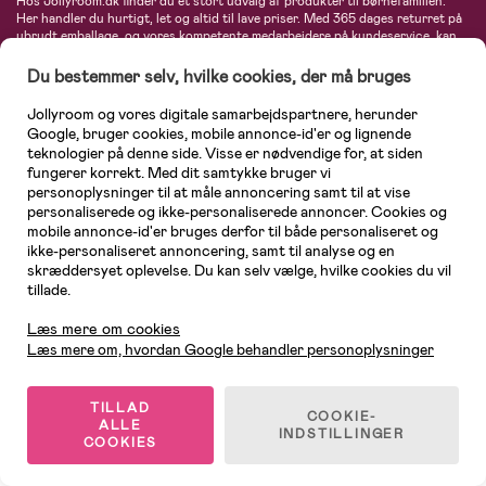
Hos Jollyroom.dk finder du et stort udvalg af produkter til børnefamilien.
Her handler du hurtigt, let og altid til lave priser. Med 365 dages returret på
ubrudt emballage, og vores kompetente medarbejdere på kundeservice, kan
du føle dig helt tryg, når du handler hos os. I vores udvalg finder du
barnevogne, autostole, børne- og babytøj, produkter til gravide og ammende
Du bestemmer selv, hvilke cookies, der må bruges
mødre, indretning og inspiration, legetøj, babyudstyr og meget mere. Vi
tilbyder produkter fra velkendte varemærker som Britax, Maxi-Cosi, Baby
Jollyroom og vores digitale samarbejdspartnere, herunder
Jogger, BabyBjörn, Didriksons, KidKraft, Ergobaby, Phillips Avent, Neonate,
Google, bruger cookies, mobile annonce-id'er og lignende
Cybex, LEGO og mange flere. Kort sagt - et kæmpe sortiment venter på dig!
teknologier på denne side. Visse er nødvendige for, at siden
fungerer korrekt. Med dit samtykke bruger vi
personoplysninger til at måle annoncering samt til at vise
personaliserede og ikke-personaliserede annoncer. Cookies og
mobile annonce-id'er bruges derfor til både personaliseret og
ikke-personaliseret annoncering, samt til analyse og en
skræddersyet oplevelse. Du kan selv vælge, hvilke cookies du vil
tillade.
Kundeservice
Læs mere om cookies
Læs mere om, hvordan Google behandler personoplysninger
TILLAD
COOKIE-
ALLE
© 2026 Jollyroom AB. Alle rettigheder forbeholdes.
INDSTILLINGER
COOKIES