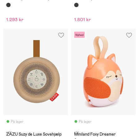
1.293 kr
1.801 kr
Nyhed
På lager
På lager
(17)
(0)
ZAZU Suzy de Luxe Sovehjælp
Miniland Foxy Dreamer