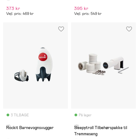
373 kr
395 kr
Vejl. pris: 469 kr
Vejl. pris: 549 kr
3 TILBAGE
På lager
(1)
(2)
Rockit Barnevognsvugger
Sleepytroll Tilbehørspakke til
Tremmeseng