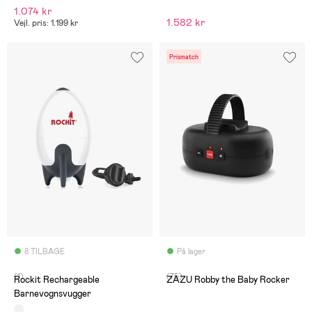
1.074 kr
1.582 kr
Vejl. pris: 1.199 kr
Prismatch
8 TILBAGE
På lager
(1)
(75)
Rockit Rechargeable
ZAZU Robby the Baby Rocker
Barnevognsvugger