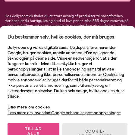
Hos Jollyroom.dk finder du et stort udvalg af produkter til børnefamilien.
Her handler du hurtigt, let og altid til lave priser. Med 365 dages returret på
ubrudt emballage, og vores kompetente medarbejdere på kundeservice, kan
du føle dig helt tryg, når du handler hos os. I vores udvalg finder du
barnevogne, autostole, børne- og babytøj, produkter til gravide og ammende
Du bestemmer selv, hvilke cookies, der må bruges
mødre, indretning og inspiration, legetøj, babyudstyr og meget mere. Vi
tilbyder produkter fra velkendte varemærker som Britax, Maxi-Cosi, Baby
Jollyroom og vores digitale samarbejdspartnere, herunder
Jogger, BabyBjörn, Didriksons, KidKraft, Ergobaby, Phillips Avent, Neonate,
Google, bruger cookies, mobile annonce-id'er og lignende
Cybex, LEGO og mange flere. Kort sagt - et kæmpe sortiment venter på dig!
teknologier på denne side. Visse er nødvendige for, at siden
fungerer korrekt. Med dit samtykke bruger vi
personoplysninger til at måle annoncering samt til at vise
personaliserede og ikke-personaliserede annoncer. Cookies og
mobile annonce-id'er bruges derfor til både personaliseret og
ikke-personaliseret annoncering, samt til analyse og en
skræddersyet oplevelse. Du kan selv vælge, hvilke cookies du vil
tillade.
Kundeservice
Læs mere om cookies
Læs mere om, hvordan Google behandler personoplysninger
TILLAD
COOKIE-
ALLE