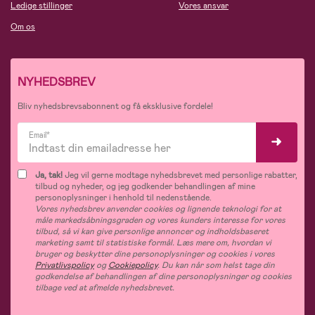
Ledige stillinger
Vores ansvar
Om os
NYHEDSBREV
Bliv nyhedsbrevsabonnent og få eksklusive fordele!
Email*
Ja, tak!
Jeg vil gerne modtage nyhedsbrevet med personlige rabatter,
tilbud og nyheder, og jeg godkender behandlingen af mine
personoplysninger i henhold til nedenstående.
Vores nyhedsbrev anvender cookies og lignende teknologi for at
måle markedsåbningsgraden og vores kunders interesse for vores
tilbud, så vi kan give personlige annoncer og indholdsbaseret
marketing samt til statistiske formål. Læs mere om, hvordan vi
bruger og beskytter dine personoplysninger og cookies i vores
Privatlivspolicy
og
Cookiepolicy
. Du kan når som helst tage din
godkendelse af behandlingen af dine personoplysninger og cookies
tilbage ved at afmelde nyhedsbrevet.