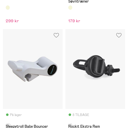
Søvntræner
299 kr
179 kr
På lager
8 TILBAGE
(5)
(1)
Sleepytroll Baby Bouncer
Rockit Ekstra Rem