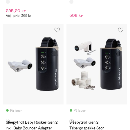
295,20 kr
508 kr
Vejl. pris: 369 kr
På lager
På lager
(1)
(3)
Sleepytroll Baby Rocker Gen 2
Sleepytroll Gen 2
inkl. Baby Bouncer Adapter
Tilbehørspakke Stor