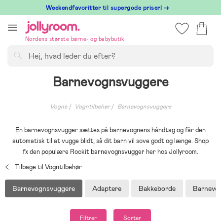
Hoppa
⁠ Weekendfavoritter til supergode priser! →
till
innehållet
Nordens største børne- og babybutik
Søg
Barnevognsvuggere
Vogne
Vogntilbehør
Barnevognsvuggere
En barnevognsvugger sættes på barnevognens håndtag og får den
automatisk til at vugge blidt, så dit barn vil sove godt og længe. Shop
fx den populære Rockit barnevognsvugger her hos Jollyroom.
Tilbage til Vogntilbehør
Barnevognsvuggere
Adaptere
Bakkeborde
Barnevo
Filtrer
Sorter