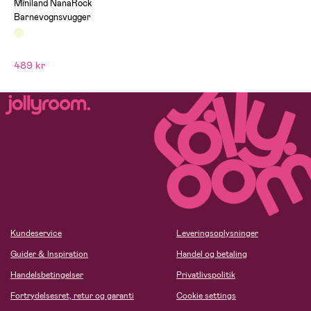
(0)
Miniland NanaRock
Barnevognsvugger
489 kr
Kundeservice
Leveringsoplysninger
Guider & Inspiration
Handel og betaling
Handelsbetingelser
Privatlivspolitik
Fortrydelsesret, retur og garanti
Cookie settings