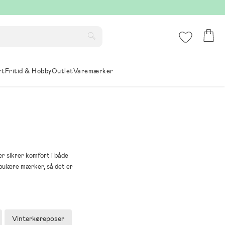
rt
Fritid & Hobby
Outlet
Varemærker
r sikrer komfort i både
opulære mærker, så det er
Vinterkøreposer