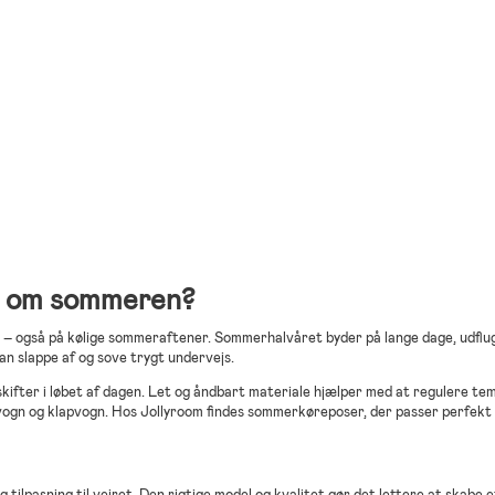
en om sommeren?
n – også på kølige sommeraftener. Sommerhalvåret byder på lange dage, udflug
kan slappe af og sove trygt undervejs.
fter i løbet af dagen. Let og åndbart materiale hjælper med at regulere temp
rnevogn og klapvogn. Hos Jollyroom findes sommerkøreposer, der passer perfek
ilpasning til vejret. Den rigtige model og kvalitet gør det lettere at skabe e