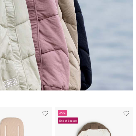
-22%
End of Season