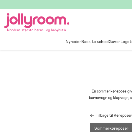
Hoppa
till
innehållet
Nordens største børne- og babybutik
Nyheder
Back to school
Gaver
Leget
En sommerkørepose give
barnevogn og klapvogn, s
Tilbage til Køreposer
Sommerkøreposer