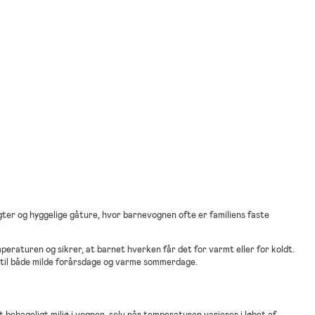
ter og hyggelige gåture, hvor barnevognen ofte er familiens faste
eraturen og sikrer, at barnet hverken får det for varmt eller for koldt.
t til både milde forårsdage og varme sommerdage.
t behageligt miljø i vognen, selv når temperaturen varierer i løbet af