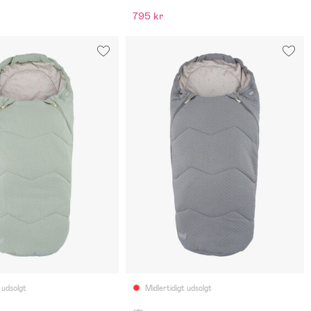
795 kr
 udsolgt
Midlertidigt udsolgt