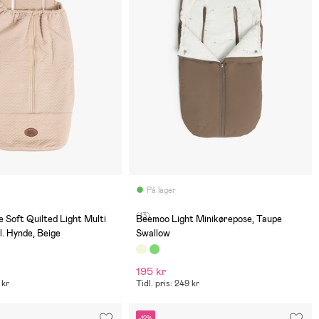
På lager
(13)
e Soft Quilted Light Multi
Beemoo Light Minikørepose, Taupe
l. Hynde, Beige
Swallow
195 kr
 kr
Tidl. pris: 249 kr
-12%