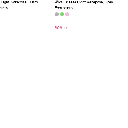
(2)
 Light Kørepose, Dusty
Voksi Breeze Light Kørepose, Grey
rints
Footprints
899 kr