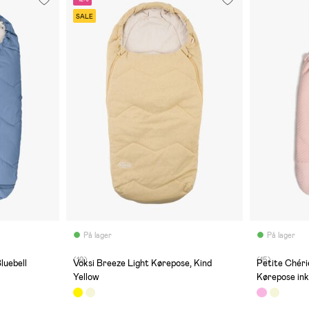
SALE
På lager
På lager
(19)
(15)
luebell
Voksi Breeze Light Kørepose, Kind
Petite Chéri
Yellow
Kørepose ink