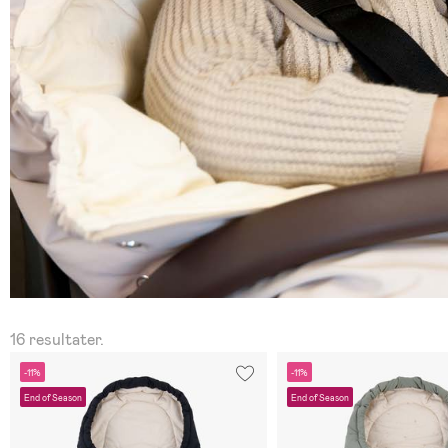
16 resultater.
-11%
-11%
End of Season
End of Season