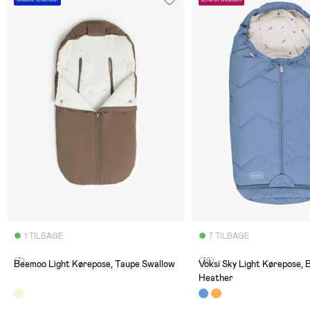
1 TILBAGE
7 TILBAGE
(7)
(39)
Beemoo Light Kørepose, Taupe Swallow
Voksi Sky Light Kørepose, B
Heather