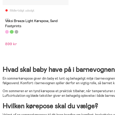
Midlertidigt udsolgt
(2)
Voksi Breeze Light Kørepose, Sand
Footprints
899 kr
Hvad skal baby have på i barnevogn
En sommerkørepose giver din baby et lunt og behageligt miljø i barnevogne
følgesvend. Komfort i barnevognen spiller derfor en vigtig rolle, så barnet 
Om sommeren er en tynd kørepose et praktisk tilbehør, når temperaturen ski
Luftcirkulation og bløde tekstiler giver en behagelig oplevelse i både ba
Hvilken kørepose skal du vælge?
Valget af en sommerkørepose til dit barn handler om komfort, beskyttelse og t