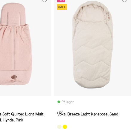
SALE
På lager
(19)
e Soft Quilted Light Multi
Voksi Breeze Light Kørepose, Sand
l. Hynde, Pink