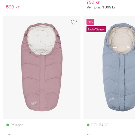
799 kr
599 kr
Vejl. pris: 1.099 kr
-11%
End of Season
På lager
7 TILBAGE