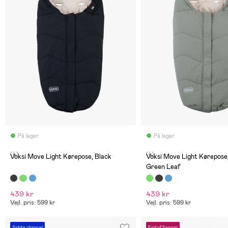
På lager
På lager
(4)
(4)
Voksi Move Light Kørepose, Black
Voksi Move Light Kørepos
Green Leaf
439 kr
439 kr
Vejl. pris: 599 kr
Vejl. pris: 599 kr
Sidste chance!
End of Season