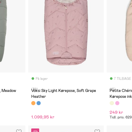
På lager
7 TILBAGE
(39)
(15)
e, Meadow
Voksi Sky Light Kørepose, Soft Grape
Petite Chéri
Heather
Kørepose ink
249 kr
1.099,95 kr
Tidl. pris: 629
-12%