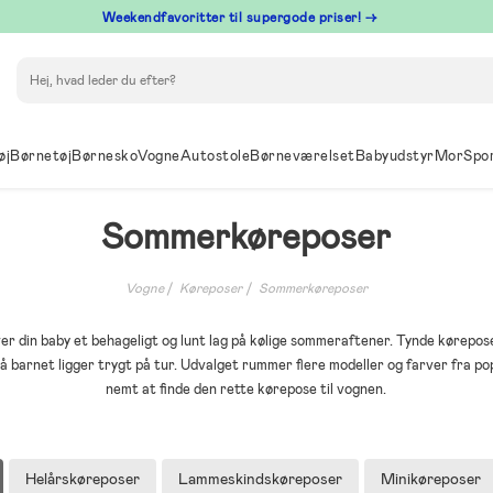
⁠ Weekendfavoritter til supergode priser! →
Søg
øj
Børnetøj
Børnesko
Vogne
Autostole
Børneværelset
Babyudstyr
Mor
Spo
Sommerkøreposer
Vogne
Køreposer
Sommerkøreposer
r din baby et behageligt og lunt lag på kølige sommeraftener. Tynde kørepose
å barnet ligger trygt på tur. Udvalget rummer flere modeller og farver fra p
nemt at finde den rette kørepose til vognen.
Helårskøreposer
Lammeskindskøreposer
Minikøreposer