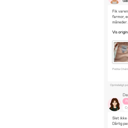
Gæ
Fik varen
farmor, e
måneder.
Vis origin
Petite Chéri
Oprindeligt p
Da
P
Cy
As
Slet ikke
S
Dårlig pa