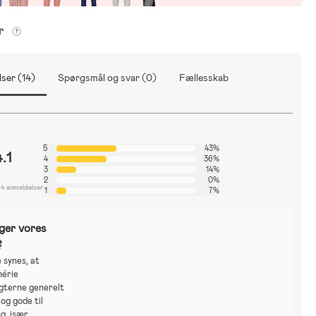
er
ser (14)
Spørgsmål og svar (0)
Fællesskab
5
43%
4.1
4
36%
3
14%
2
0%
14 anmeldelser
1
7%
ger vores
?
 synes, at
hérie
agterne generelt
og gode til
g, især