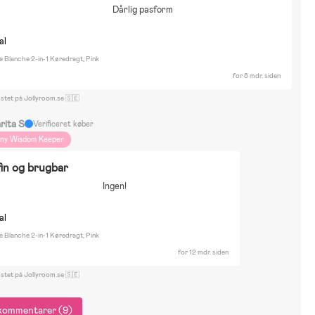
Dårlig pasform
al
e Blanche 2-in-1 Køredragt, Pink
for 8 mdr. siden
ostet på Jollyroom.se 🇸🇪
rita S
Verificeret køber
iny Wisdom Keeper
in og brugbar
Ingen!
al
e Blanche 2-in-1 Køredragt, Pink
for 12 mdr. siden
ostet på Jollyroom.se 🇸🇪
e kommentarer (9)