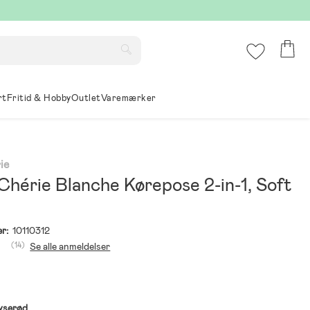
rt
Fritid & Hobby
Outlet
Varemærker
ie
Chérie Blanche Kørepose 2-in-1, Soft
r:
10110312
(14)
Se alle anmeldelser
yserød