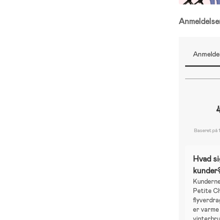
Anmeldels
Anmeldel
Baseret på 
Hvad si
kunder
Kunderne
Petite C
flyverdr
er varme 
vinterbru