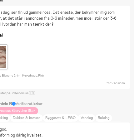
st
 i dag, ser fin ud gammelrosa. Det eneste, der bekymrer mig som 
r, at det står i annoncen fra 0-6 måneder, men inde i står der 3-6 
 Hvordan har man tænkt der?
al
e Blanche 2-in-1 Køredragt, Pink
for 2 år siden
ostet på Jollyroom.se 🇸🇪
niela R
Verificeret køber
recious Storytime Star
kling
Dukker & bamser
Byggesæt & LEGO
Vandleg
Rolleleg
trid Lindgren
Bamse
Bolibompa
Mumin
Pippi Långstrump
Gåture
 god.
kønhed og mode
Hjem og have
Indretning
Mad og drikke
Rejse
sform og dårlig kvalitet.