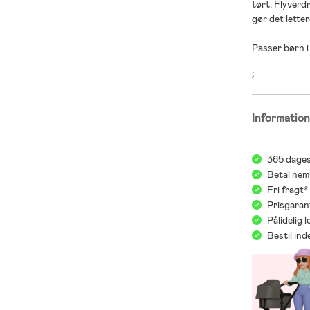
tørt. Flyverd
gør det letter
Passer børn i 
;
Informatio
365 dages
Betal nem
Fri fragt
Prisgaran
Pålidelig 
Bestil in