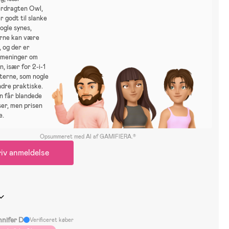
erdragten Owl,
r godt til slanke
ogle synes,
erne kan være
, og der er
 meninger om
, især for 2-i-1
terne, som nogle
ndre praktiske.
n får blandede
er, men prisen
e.
Opsummeret med AI af GAMIFIERA.®
iv anmeldelse
nnifer D
Verificeret køber