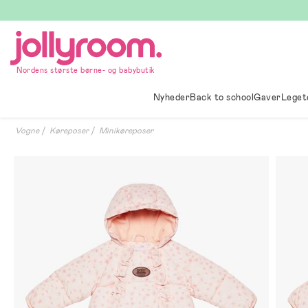
Hoppa
till
innehållet
Nordens største børne- og babybutik
Nyheder
Back to school
Gaver
Leget
Vogne
Køreposer
Minikøreposer