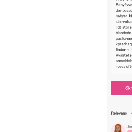
Babyflyv
der passe
babyer. N
størrels
lidt store
blandede
pasformen
køredrag
finder mi
Kvalitete
anmeldels
roses oft
Skr
Relevans
Je