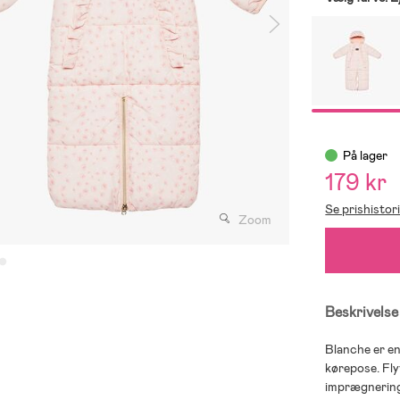
På lager
179 kr
Se prishistor
Zoom
Beskrivelse
Blanche er en
kørepose. Fly
imprægnering 