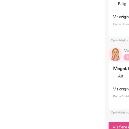
Billig
Vis origin
Petite Chéri
Oprindeligt p
Ma
T
Meget f
Alt!
Vis origin
Petite Chéri
Oprindeligt p
Vis fler