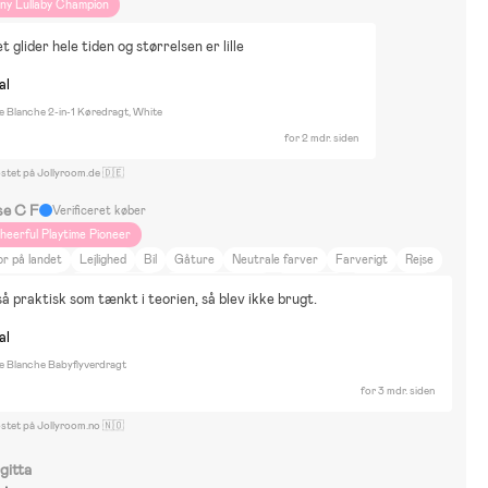
iny Lullaby Champion
t glider hele tiden og størrelsen er lille
al
e Blanche 2-in-1 Køredragt, White
for 2 mdr. siden
ostet på Jollyroom.de 🇩🇪
se C F
Verificeret køber
heerful Playtime Pioneer
r på landet
Lejlighed
Bil
Gåture
Neutrale farver
Farverigt
Rejse
yr og natur
Mad og drikke
Skønhed og mode
Indretning
Fantorangen
så praktisk som tænkt i teorien, så blev ikke brugt.
luey
Greta Gris
Hot Wheels
John Deere
Marvel
Monster Jam
okemon
Spidey and His Amazing Friends
Disney Cars
Disney Spiderman
al
yggesæt & LEGO
Cybex e-gazelle S
ie Blanche Babyflyverdragt
for 3 mdr. siden
ostet på Jollyroom.no 🇳🇴
gitta