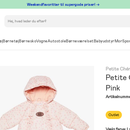
⁠ Weekendfavoritter til supergode priser! →
Søg
øj
Børnetøj
Børnesko
Vogne
Autostole
Børneværelset
Babyudstyr
Mor
Spo
Petite Chér
Petite 
Pink
Artikelnumme
Outlet
Vælg farve:
L