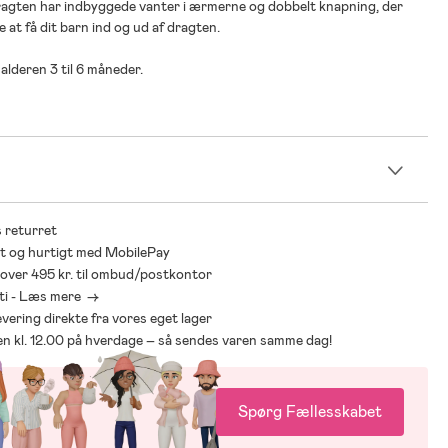
ragten har indbyggede vanter i ærmerne og dobbelt knapning, der
e at få dit barn ind og ud af dragten.
alderen 3 til 6 måneder.
n
 returret
t og hurtigt med MobilePay
* over 495 kr. til ombud/postkontor
ti - Læs mere ->
levering direkte fra vores eget lager
den kl. 12.00 på hverdage – så sendes varen samme dag!
Spørg Fællesskabet