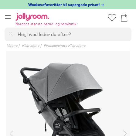
Hoppa
⁠ Weekendfavoritter til supergode priser! →
till
innehållet
Nordens største børne- og babybutik
Søg
Vogne
Klapvogne
Fremadvendte Klapvogne