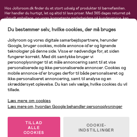
Hos Jollyroom.dk finder du et stort udvalg af produkter til børnefamilien.
Her handler du hurtigt, let og altid til lave priser. Med 365 dages returret på
ubrudt emballage, og vores kompetente medarbejdere på kundeservice, kan
du føle dig helt tryg, når du handler hos os. I vores udvalg finder du
barnevogne, autostole, børne- og babytøj, produkter til gravide og ammende
Du bestemmer selv, hvilke cookies, der må bruges
mødre, indretning og inspiration, legetøj, babyudstyr og meget mere. Vi
tilbyder produkter fra velkendte varemærker som Britax, Maxi-Cosi, Baby
Jollyroom og vores digitale samarbejdspartnere, herunder
Jogger, BabyBjörn, Didriksons, KidKraft, Ergobaby, Phillips Avent, Neonate,
Google, bruger cookies, mobile annonce-id'er og lignende
Cybex, LEGO og mange flere. Kort sagt - et kæmpe sortiment venter på dig!
teknologier på denne side. Visse er nødvendige for, at siden
fungerer korrekt. Med dit samtykke bruger vi
personoplysninger til at måle annoncering samt til at vise
personaliserede og ikke-personaliserede annoncer. Cookies og
mobile annonce-id'er bruges derfor til både personaliseret og
ikke-personaliseret annoncering, samt til analyse og en
skræddersyet oplevelse. Du kan selv vælge, hvilke cookies du vil
tillade.
Kundeservice
Læs mere om cookies
Læs mere om, hvordan Google behandler personoplysninger
TILLAD
COOKIE-
ALLE
© 2026 Jollyroom AB. Alle rettigheder forbeholdes.
INDSTILLINGER
COOKIES