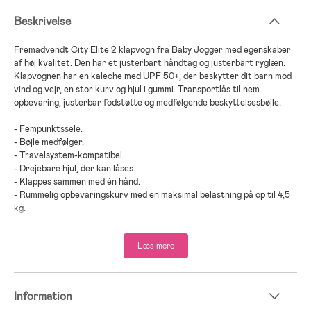
Beskrivelse
Fremadvendt City Elite 2 klapvogn fra Baby Jogger med egenskaber
af høj kvalitet. Den har et justerbart håndtag og justerbart ryglæn.
Klapvognen har en kaleche med UPF 50+, der beskytter dit barn mod
vind og vejr, en stor kurv og hjul i gummi. Transportlås til nem
opbevaring, justerbar fodstøtte og medfølgende beskyttelsesbøjle.
- Fempunktssele.
- Bøjle medfølger.
- Travelsystem-kompatibel.
- Drejebare hjul, der kan låses.
- Klappes sammen med én hånd.
- Rummelig opbevaringskurv med en maksimal belastning på op til 4,5
kg.
- Maks. vægt på sædesektion: 22 kg.
- Maksimal vægt (barn + bagage): 39,5 kg.
Læs mere
- Anbefalet alder: Fra 6 måneder.
- OBS! Den nye model, City Elite 2, har en håndbremse monteret på
håndtaget.
Information