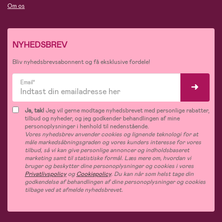
Om os
NYHEDSBREV
Bliv nyhedsbrevsabonnent og få eksklusive fordele!
Email*
Ja, tak!
Jeg vil gerne modtage nyhedsbrevet med personlige rabatter,
tilbud og nyheder, og jeg godkender behandlingen af mine
personoplysninger i henhold til nedenstående.
Vores nyhedsbrev anvender cookies og lignende teknologi for at
måle markedsåbningsgraden og vores kunders interesse for vores
tilbud, så vi kan give personlige annoncer og indholdsbaseret
marketing samt til statistiske formål. Læs mere om, hvordan vi
bruger og beskytter dine personoplysninger og cookies i vores
Privatlivspolicy
og
Cookiepolicy
. Du kan når som helst tage din
godkendelse af behandlingen af dine personoplysninger og cookies
tilbage ved at afmelde nyhedsbrevet.