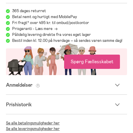
Barnevognsguide – find den rigtige vogn til dig og dit
barn
365 dages returret
Betal nemt og hurtigt med MobilePay
Det kan være overvældende at vælge barnevogn med mange modeller,
Fri fragt* over 495 kr. til ombud/postkontor
mærker og funktioner. Vores barnevognsguide hjælper dig med at
Prisgaranti - Læs mere ->
sammenligne forskellige typer vogne, sikkerhed og praktiske
Pålidelig levering direkte fra vores eget lager
funktioner. Guiden gør det nemmere at finde en vogn, der er sikker,
Bestil inden kl. 12.00 på hverdage – så sendes varen samme dag!
komfortabel og praktisk for både dig og dit barn.
Barnevognsguide
Spørg Fællesskabet
;
Anmeldelser
Prishistorik
Se alle betalingsmuligheder her
Se alle leveringsmuligheder her