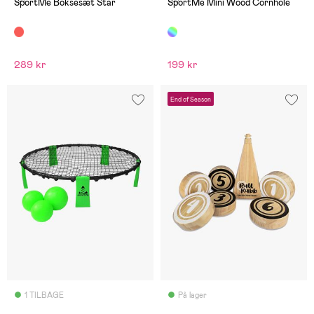
SportMe Boksesæt Star
SportMe Mini Wood Cornhole
289 kr
199 kr
End of Season
1 TILBAGE
På lager