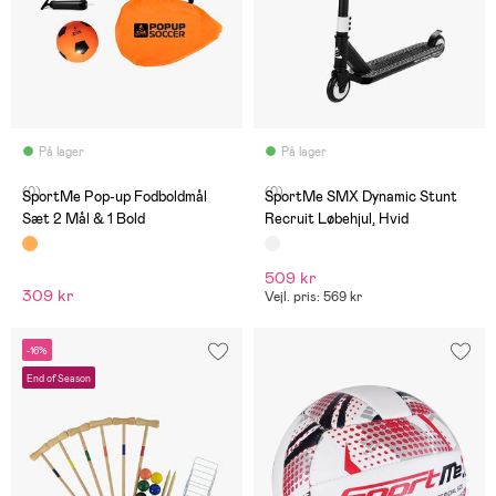
På lager
På lager
(0)
(0)
SportMe Pop-up Fodboldmål
SportMe SMX Dynamic Stunt
Sæt 2 Mål & 1 Bold
Recruit Løbehjul, Hvid
509 kr
309 kr
Vejl. pris: 569 kr
-16%
End of Season