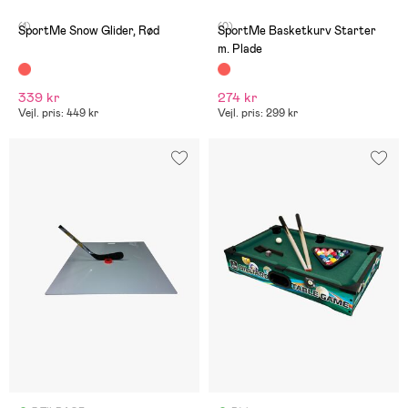
(1)
(0)
SportMe Snow Glider, Rød
SportMe Basketkurv Starter
m. Plade
339 kr
274 kr
Vejl. pris: 449 kr
Vejl. pris: 299 kr