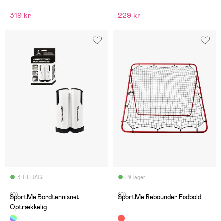
319 kr
229 kr
3 TILBAGE
På lager
(0)
(0)
SportMe Bordtennisnet
SportMe Rebounder Fodbold
Optrækkelig