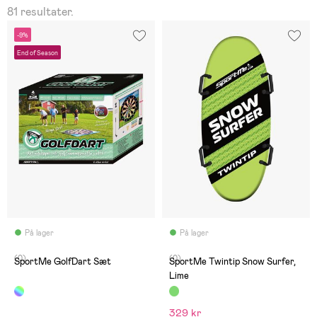
81 resultater.
-9%
End of Season
På lager
På lager
(0)
(0)
SportMe GolfDart Sæt
SportMe Twintip Snow Surfer,
Lime
329 kr