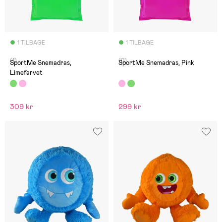
1 TILBAGE
1 TILBAGE
(1)
(0)
SportMe Snemadras,
SportMe Snemadras, Pink
Limefarvet
309 kr
299 kr