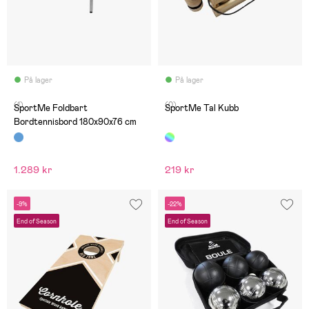
På lager
På lager
(1)
(0)
SportMe Foldbart
SportMe Tal Kubb
Bordtennisbord 180x90x76 cm
1.289 kr
219 kr
-9%
-22%
End of Season
End of Season