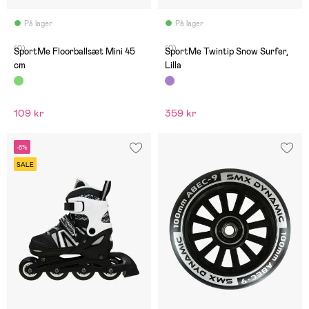
På lager
På lager
(0)
(0)
SportMe Floorballsæt Mini 45
SportMe Twintip Snow Surfer,
cm
Lilla
109 kr
359 kr
-8%
SALE