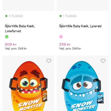
3 TILBAGE
1 TILBAGE
(0)
(0)
SportMe Baby Kælk,
SportMe Baby Kælk, Lyserød
Limefarvet
209 kr
239 kr
Vejl. pris: 249 kr
Vejl. pris: 249 kr