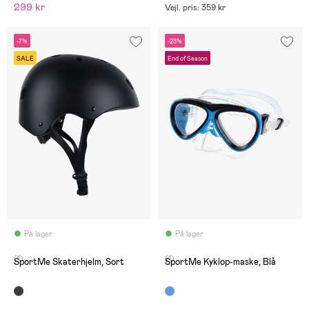
299 kr
Vejl. pris: 359 kr
-7%
-23%
SALE
End of Season
På lager
På lager
(1)
(1)
SportMe Skaterhjelm, Sort
SportMe Kyklop-maske, Blå