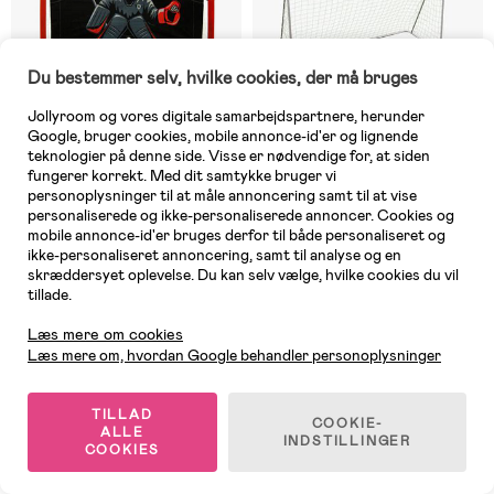
Du bestemmer selv, hvilke cookies, der må bruges
Jollyroom og vores digitale samarbejdspartnere, herunder
Google, bruger cookies, mobile annonce-id'er og lignende
teknologier på denne side. Visse er nødvendige for, at siden
fungerer korrekt. Med dit samtykke bruger vi
personoplysninger til at måle annoncering samt til at vise
På lager
På lager
personaliserede og ikke-personaliserede annoncer. Cookies og
mobile annonce-id'er bruges derfor til både personaliseret og
(0)
(1)
SportMe Målvæg, Mellem
SportMe Fodboldmål 305 x 205
ikke-personaliseret annoncering, samt til analyse og en
x 120 cm
skræddersyet oplevelse. Du kan selv vælge, hvilke cookies du vil
tillade.
Kundeservice
Læs mere om cookies
319 kr
939 kr
Læs mere om, hvordan Google behandler personoplysninger
1
/
2
TILLAD
COOKIE-
ALLE
INDSTILLINGER
COOKIES