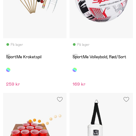
På lager
På lager
(1)
(0)
SportMe Kroketspil
SportMe Volleybold, Rød/Sort
259 kr
169 kr