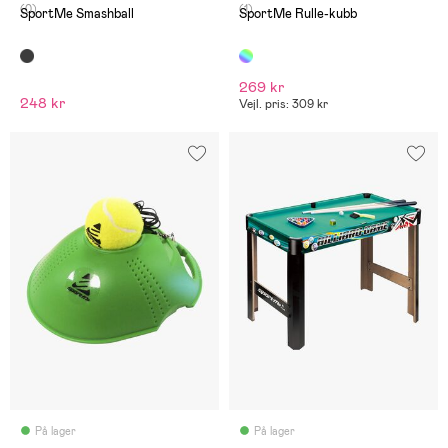
(0)
(1)
SportMe Smashball
SportMe Rulle-kubb
269 kr
248 kr
Vejl. pris: 309 kr
På lager
På lager