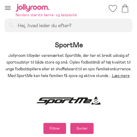
Hoppa
till
Nordens største børne- og babybutik
innehållet
Søg
SportMe
Jollyroom tilbyder varemærket SportMe, der har et bredt udvalg af
sportsudstyr til både store og små. Oplev fodboldmål af høj kvalitet til
unge fodboldspillere eller et shuffleboard til en sjov familiekonkurrence.
Med SportMe kan hele familien få sjove og aktive stunde
...
Læs mere
Filtrer
Sorter