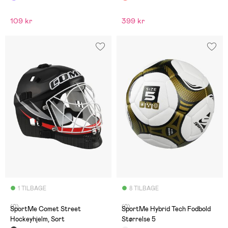
109 kr
399 kr
1 TILBAGE
8 TILBAGE
(0)
(0)
SportMe Comet Street
SportMe Hybrid Tech Fodbold
Hockeyhjelm, Sort
Størrelse 5