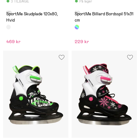
3 TILBAGE
På lager
(0)
(4)
SportMe Skudplade 120x80,
SportMe Billiard Bordsspil 51x31
Hvid
cm
469 kr
229 kr