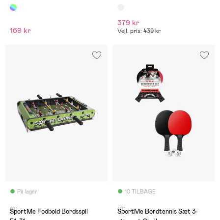
379 kr
169 kr
Vejl. pris: 439 kr
På lager
10 TILBAGE
(2)
(0)
SportMe Fodbold Bordsspil
SportMe Bordtennis Sæt 3-