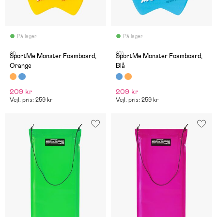
På lager
På lager
(1)
(0)
SportMe Monster Foamboard,
SportMe Monster Foamboard,
Orange
Blå
209 kr
209 kr
Vejl. pris: 259 kr
Vejl. pris: 259 kr