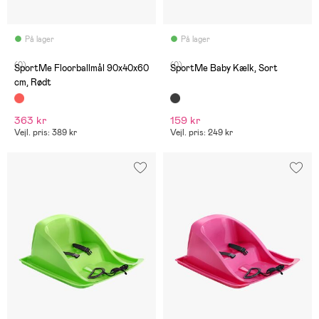
På lager
På lager
(0)
(0)
SportMe Floorballmål 90x40x60
SportMe Baby Kælk, Sort
cm, Rødt
363 kr
159 kr
Vejl. pris: 389 kr
Vejl. pris: 249 kr