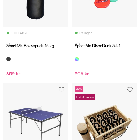
1 TILBAGE
På lager
(0)
(0)
SportMe Boksepude 15 kg
SportMe DisccDunk 3-i-1
859 kr
309 kr
-12%
End of Season