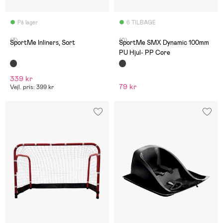
På lager
6 TILBAGE
(3)
(0)
SportMe Inliners, Sort
SportMe SMX Dynamic 100mm
PU Hjul- PP Core
339 kr
79 kr
Vejl. pris: 399 kr