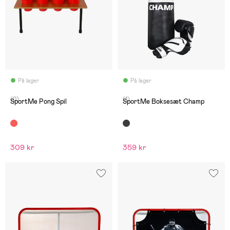
På lager
På lager
(0)
(1)
SportMe Pong Spil
SportMe Boksesæt Champ
309 kr
359 kr