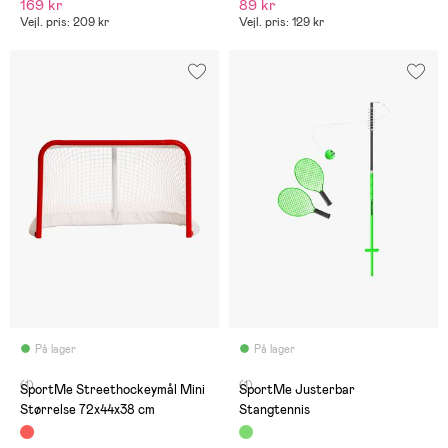
169 kr
89 kr
Vejl. pris: 209 kr
Vejl. pris: 129 kr
På lager
På lager
(1)
(1)
SportMe Streethockeymål Mini
SportMe Justerbar
Størrelse 72x44x38 cm
Stangtennis