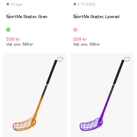
På lager
6 TILBAGE
(7)
(3)
SportMe Skøjter, Grøn
SportMe Skøjter, Lyserød
339 kr
259 kr
Vejl. pris: 399 kr
Vejl. pris: 399 kr