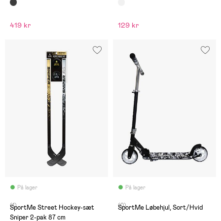
419 kr
129 kr
På lager
På lager
(1)
(0)
SportMe Street Hockey-sæt
SportMe Løbehjul, Sort/Hvid
Sniper 2-pak 87 cm