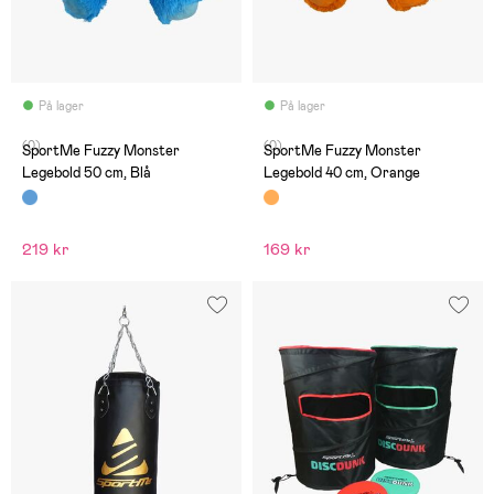
På lager
På lager
(0)
(0)
SportMe Fuzzy Monster
SportMe Fuzzy Monster
Legebold 50 cm, Blå
Legebold 40 cm, Orange
219 kr
169 kr