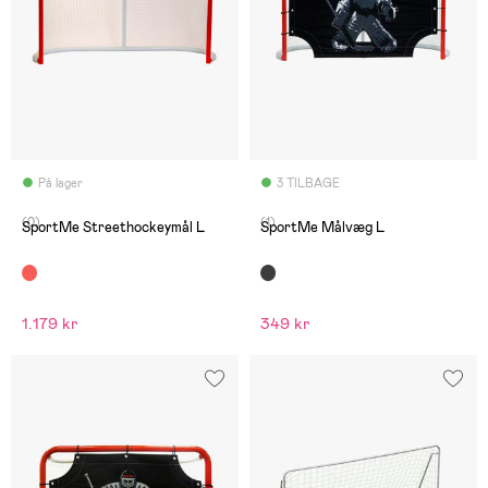
På lager
3 TILBAGE
(0)
(1)
SportMe Streethockeymål L
SportMe Målvæg L
1.179 kr
349 kr