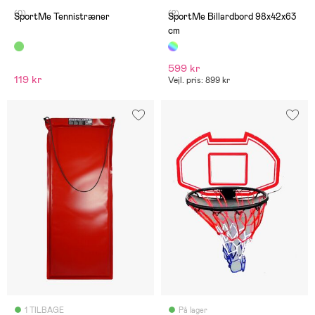
(0)
(2)
SportMe Tennistræner
SportMe Billardbord 98x42x63
cm
599 kr
119 kr
Vejl. pris: 899 kr
1 TILBAGE
På lager