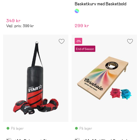
Basketkurv med Basketbold
349 kr
299 kr
Vejl. pris: 399 kr
-9%
End of Season
På lager
På lager
(0)
(0)