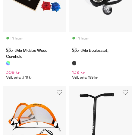
På lager
På lager
(0)
(0)
SportMe Midsize Wood
SportMe Boulessæt,
Cornhole
309 kr
139 kr
Vejl. pris: 379 kr
Vejl. pris: 199 kr