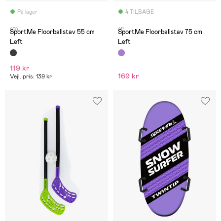
På lager
4 TILBAGE
(0)
(1)
SportMe Floorballstav 55 cm
SportMe Floorballstav 75 cm
Left
Left
119 kr
169 kr
Vejl. pris: 139 kr