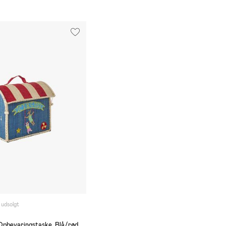
 udsolgt
Opbevaringstaske, Blå/rød