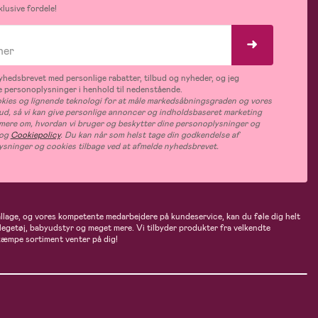
lusive fordele!
hedsbrevet med personlige rabatter, tilbud og nyheder, og jeg
 personoplysninger i henhold til nedenstående.
ies og lignende teknologi for at måle markedsåbningsgraden og vores
bud, så vi kan give personlige annoncer og indholdsbaseret marketing
s mere om, hvordan vi bruger og beskytter dine personoplysninger og
og
Cookiepolicy
. Du kan når som helst tage din godkendelse af
ysninger og cookies tilbage ved at afmelde nyhedsbrevet.
ballage, og vores kompetente medarbejdere på kundeservice, kan du føle dig helt
 legetøj, babyudstyr og meget mere. Vi tilbyder produkter fra velkendte
kæmpe sortiment venter på dig!