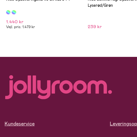
Lyserød/Grøn
1.440 kr
239 kr
Vejl. pris: 1.479 kr
Kundeservice
Leveringsop