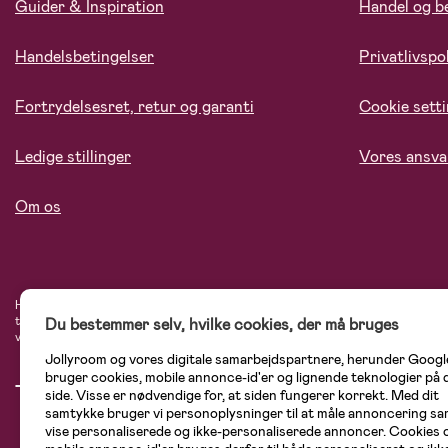
Guider & Inspiration
Handel og b
Handelsbetingelser
Privatlivspol
Fortrydelsesret, retur og garanti
Cookie sett
Ledige stillinger
Vores ansva
Om os
Hos Jollyroom.dk finder du et stort udvalg af produkter til børnefamilien. Her h
tryg, når du handler hos os. I vores udvalg finder du barnevogne, autostole, bø
Du bestemmer selv, hvilke cookies, der må bruges
varemærker som Britax, Maxi-Cosi, Baby Jogger, BabyBjörn, Didriksons, KidKraf
Jollyroom og vores digitale samarbejdspartnere, herunder Googl
bruger cookies, mobile annonce-id'er og lignende teknologier på
side. Visse er nødvendige for, at siden fungerer korrekt. Med dit
samtykke bruger vi personoplysninger til at måle annoncering sam
vise personaliserede og ikke-personaliserede annoncer. Cookies 