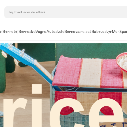
Søg
øj
Børnetøj
Børnesko
Vogne
Autostole
Børneværelset
Babyudstyr
Mor
Spo