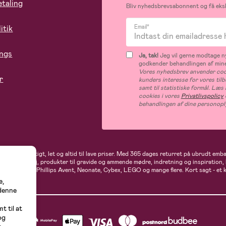
etaling
Bliv nyhedsbrevsabonnent og få eksk
itik
Email*
ings
Ja, tak!
Jeg vil gerne modtage ny
godkender behandlingen af mine
Vores nyhedsbrev anvender cook
r
kunders interesse for vores til
samt til statistiske formål. Læ
cookies i vores
Privatlivspolicy
behandlingen af dine personopl
andler du hurtigt, let og altid til lave priser. Med 365 dages returret på ubrudt em
rne- og babytøj, produkter til gravide og ammende mødre, indretning og inspiration,
t, Ergobaby, Phillips Avent, Neonate, Cybex, LEGO og mange flere. Kort sagt - et 
e,
 denne
t til at
og