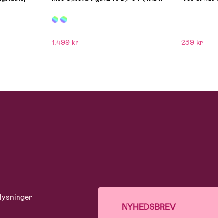
1.499 kr
239 kr
lysninger
NYHEDSBREV