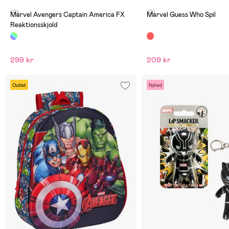
(0)
(0)
Marvel Avengers Captain America FX
Marvel Guess Who Spil
Reaktionsskjold
299 kr
209 kr
Outlet
Nyhed