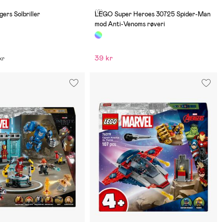
(0)
ers Solbriller
LEGO Super Heroes 30725 Spider-Man
mod Anti-Venoms røveri
39 kr
kr