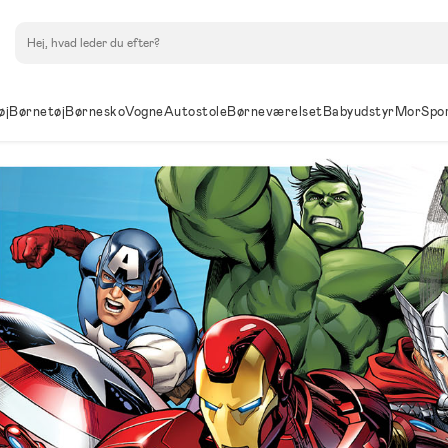
Søg
øj
Børnetøj
Børnesko
Vogne
Autostole
Børneværelset
Babyudstyr
Mor
Spo