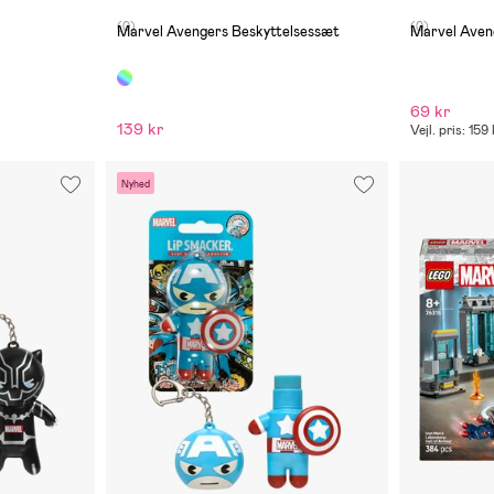
(0)
(0)
Marvel Avengers Beskyttelsessæt
Marvel Aveng
69 kr
139 kr
Vejl. pris: 159 
Nyhed