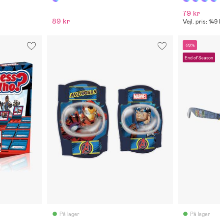
79 kr
89 kr
Vejl. pris: 149 
-22%
End of Season
På lager
På lager