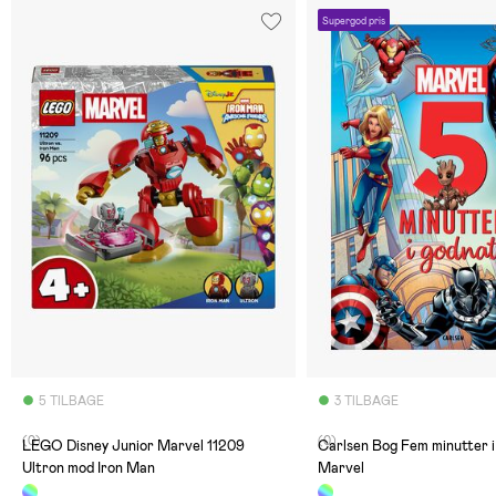
Supergod pris
5 TILBAGE
3 TILBAGE
(0)
(0)
LEGO Disney Junior Marvel 11209
Carlsen Bog Fem minutter i
Ultron mod Iron Man
Marvel