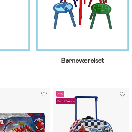
Børneværelset
-14%
End of Season