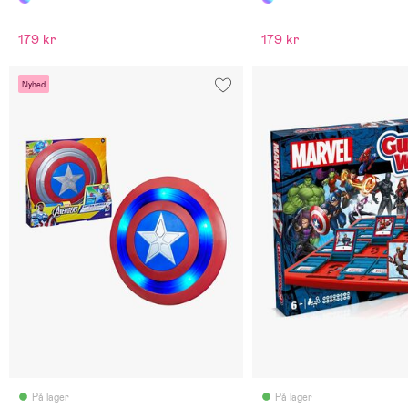
179 kr
179 kr
Nyhed
På lager
På lager