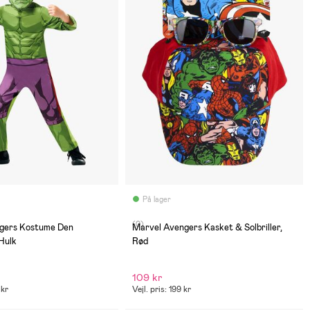
På lager
(0)
gers Kostume Den
Marvel Avengers Kasket & Solbriller,
Hulk
Rød
109 kr
 kr
Vejl. pris: 199 kr