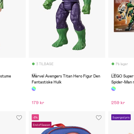
3 TILBAGE
På lager
(0)
(0)
Marvel Avengers Titan Hero Figur Den
LEGO Super
Fantastiske Hulk
Spider-Man 
179 kr
259 kr
-8%
Supergod pris
End of Season