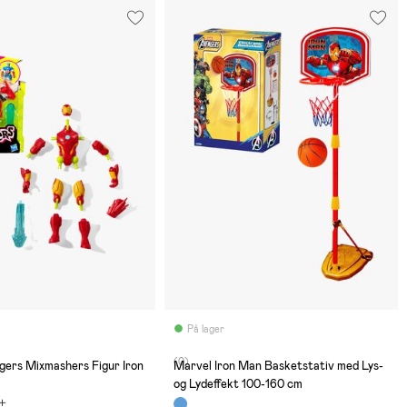
På lager
(0)
gers Mixmashers Figur Iron
Marvel Iron Man Basketstativ med Lys-
og Lydeffekt 100-160 cm