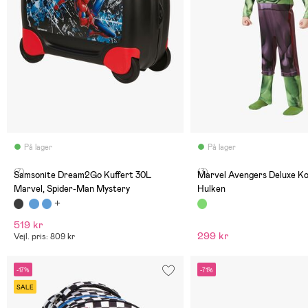
På lager
På lager
(7)
(3)
Samsonite Dream2Go Kuffert 30L
Marvel Avengers Deluxe Kostume
Marvel, Spider-Man Mystery
Hulken
519 kr
299 kr
Vejl. pris: 809 kr
-17%
-71%
SALE