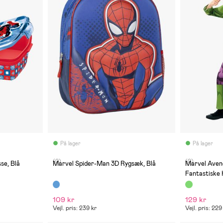
På lager
På lager
(0)
(0)
se, Blå
Marvel Spider-Man 3D Rygsæk, Blå
Marvel Aven
Fantastiske 
109 kr
129 kr
Vejl. pris: 239 kr
Vejl. pris: 229