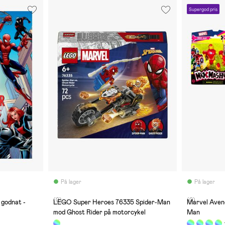
Supergod pris
På lager
På lager
(0)
(0)
 godnat -
LEGO Super Heroes 76335 Spider-Man
Marvel Aven
mod Ghost Rider på motorcykel
Man