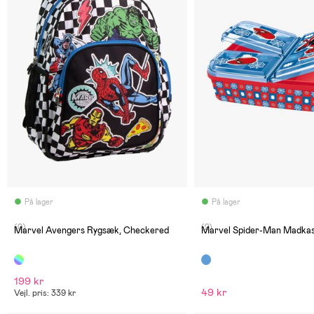
På lager
På lager
(0)
(2)
Marvel Avengers Rygsæk, Checkered
Marvel Spider-Man Madkas
199 kr
49 kr
Vejl. pris: 339 kr