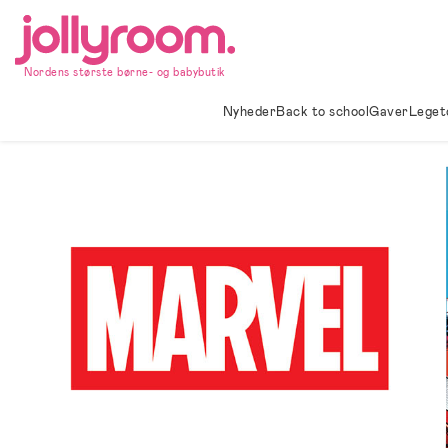
Hoppa
till
innehållet
Nordens største børne- og babybutik
Nyheder
Back to school
Gaver
Leget