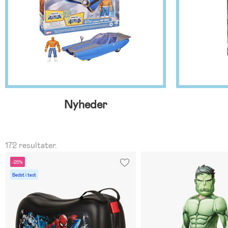
Nyheder
172 resultater.
-25%
Bedst i test