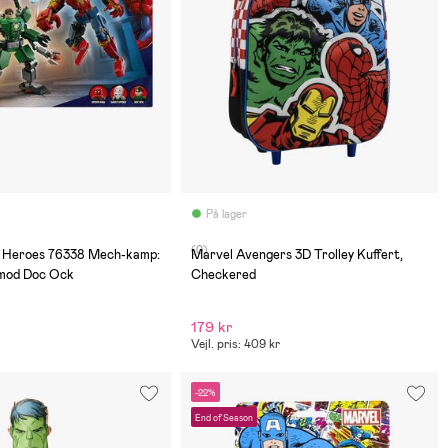
På lager
(0)
 Heroes 76338 Mech-kamp:
Marvel Avengers 3D Trolley Kuffert,
mod Doc Ock
Checkered
179 kr
Vejl. pris: 409 kr
-22%
End of Season