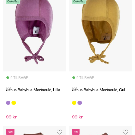
Oeko-Tex
Oeko-Tex
2 TILBAGE
2 TILBAGE
(0)
(0)
Janus Babyhue Merinould, Lilla
Janus Babyhue Merinould, Gul
99 kr
99 kr
-10%
-11%