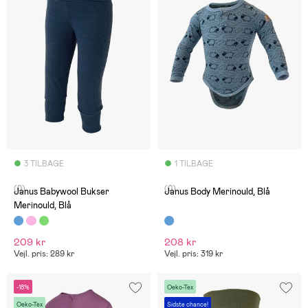
3 TILBAGE
1 TILBAGE
(0)
(0)
Janus Babywool Bukser
Janus Body Merinould, Blå
Merinould, Blå
209 kr
208 kr
Vejl. pris: 289 kr
Vejl. pris: 319 kr
-18%
Oeko-Tex
Oeko-Tex
Sidste chance!