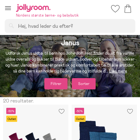
Hoppa
till
Nordens største børne- og babybutik
innehållet
Søg
Janus
Udforsk Janus uldtøj til børn hos Jollyroom. Her finder du alt fra varme
uldne overalls og bukser til bløde uldsæt, bodyer og tilbehør som sokker
og huer. Janus kombinerer praktisk og komfortabelt tøj til alle årstider,
så dine børn kan holde sig både varme og stilfulde d
...
Læs mere
Filtrer
Sorter
20 resultater.
-50%
-50%
Outlet
Outlet