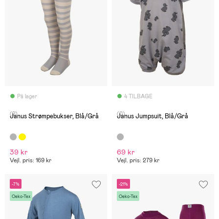
På lager
4 TILBAGE
(2)
(0)
Janus Strømpebukser, Blå/Grå
Janus Jumpsuit, Blå/Grå
39 kr
69 kr
Vejl. pris: 169 kr
Vejl. pris: 279 kr
-7%
-21%
Oeko-Tex
Oeko-Tex