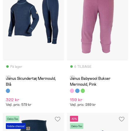
På lager
6 TILBAGE
(0)
(0)
Janus Skiundertøj Merinould,
Janus Babywool Bukser
Blå
Merinould, Pink
322 kr
159 kr
Vejl. pris: 579 kr
Vejl. pris: 289 kr
Oeko-Tex
-10%
Sidste chance!
Oeko-Tex