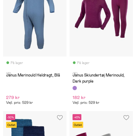
På lager
På lager
(0)
(5)
Janus Merinould Heldragt, Blå
Janus Skiundertøj Merinould,
Dark purple
279 kr
182 kr
Vejl. pris: 529 kr
Vejl. pris: 529 kr
-50%
-45%
Outlet
Outlet