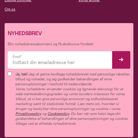
Ledige stillinger
Vores ansvar
Om os
NYHEDSBREV
Bliv nyhedsbrevsabonnent og få eksklusive fordele!
Email*
Ja, tak!
Jeg vil gerne modtage nyhedsbrevet med personlige rabatter,
tilbud og nyheder, og jeg godkender behandlingen af mine
personoplysninger i henhold til nedenstående.
Vores nyhedsbrev anvender cookies og lignende teknologi for at
måle markedsåbningsgraden og vores kunders interesse for vores
tilbud, så vi kan give personlige annoncer og indholdsbaseret
marketing samt til statistiske formål. Læs mere om, hvordan vi
bruger og beskytter dine personoplysninger og cookies i vores
Privatlivspolicy
og
Cookiepolicy
. Du kan når som helst tage din
godkendelse af behandlingen af dine personoplysninger og cookies
tilbage ved at afmelde nyhedsbrevet.