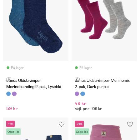
På lager
På lager
(5)
(5)
Janus Uldstrømper
Janus Uldstrømper Merinomix
Merinoblanding 2-pak, Lyseblå
2-pak, Dark purple
49 kr
59 kr
Vejl. pris: 109 kr
-21%
-24%
Oeko-Tex
Oeko-Tex