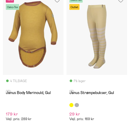
-10%
Oeko-Tex
Oeko-Tex
Outlet
4 TILBAGE
På lager
(0)
(2)
Janus Body Merinould, Gul
Janus Strømpebukser, Gul
179 kr
29 kr
Vejl. pris: 289 kr
Vejl. pris: 169 kr