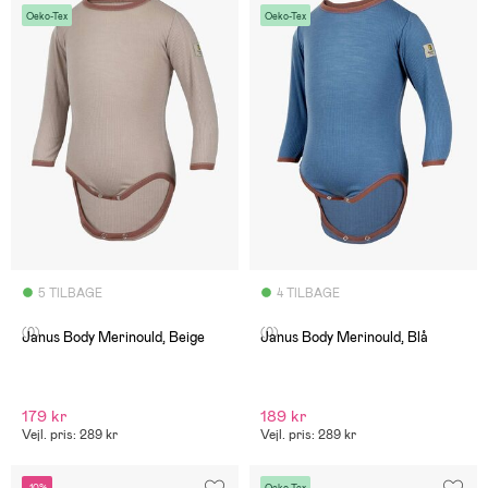
Oeko-Tex
Oeko-Tex
5 TILBAGE
4 TILBAGE
(0)
(0)
Janus Body Merinould, Beige
Janus Body Merinould, Blå
179 kr
189 kr
Vejl. pris: 289 kr
Vejl. pris: 289 kr