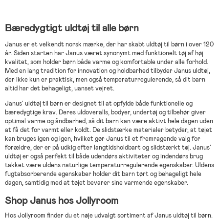
Bæredygtigt uldtøj til alle børn
Janus er et velkendt norsk mærke, der har skabt uldtøj til børn i over 120
år. Siden starten har Janus været synonymt med funktionelt tøj af høj
kvalitet, som holder børn både varme og komfortable under alle forhold.
Med en lang tradition for innovation og holdbarhed tilbyder Janus uldtøj,
der ikke kun er praktisk, men også temperaturregulerende, så dit barn
altid har det behageligt, uanset vejret.
Janus' uldtøj til børn er designet til at opfylde både funktionelle og
bæredygtige krav. Deres uldoveralls, bodyer, undertøj og tilbehør giver
optimal varme og åndbarhed, så dit barn kan være aktivt hele dagen uden
at få det for varmt eller koldt. De slidstærke materialer betyder, at tøjet
kan bruges igen og igen, hvilket gør Janus til et fremragende valg for
forældre, der er på udkig efter langtidsholdbart og slidstærkt tøj. Janus'
uldtøj er også perfekt til både udendørs aktiviteter og indendørs brug
takket være uldens naturlige temperaturregulerende egenskaber. Uldens
fugtabsorberende egenskaber holder dit barn tørt og behageligt hele
dagen, samtidig med at tøjet bevarer sine varmende egenskaber.
Shop Janus hos Jollyroom
Hos Jollyroom finder du et nøje udvalgt sortiment af Janus uldtøj til børn.