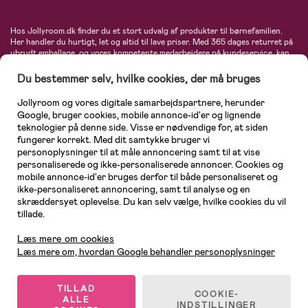
Hos Jollyroom.dk finder du et stort udvalg af produkter til børnefamilien.
Her handler du hurtigt, let og altid til lave priser. Med 365 dages returret på
ubrudt emballage, og vores kompetente medarbejdere på kundeservice, kan
du føle dig helt tryg, når du handler hos os. I vores udvalg finder du
barnevogne, autostole, børne- og babytøj, produkter til gravide og ammende
Du bestemmer selv, hvilke cookies, der må bruges
mødre, indretning og inspiration, legetøj, babyudstyr og meget mere. Vi
tilbyder produkter fra velkendte varemærker som Britax, Maxi-Cosi, Baby
Jollyroom og vores digitale samarbejdspartnere, herunder
Jogger, BabyBjörn, Didriksons, KidKraft, Ergobaby, Phillips Avent, Neonate,
Google, bruger cookies, mobile annonce-id'er og lignende
Cybex, LEGO og mange flere. Kort sagt - et kæmpe sortiment venter på dig!
teknologier på denne side. Visse er nødvendige for, at siden
fungerer korrekt. Med dit samtykke bruger vi
personoplysninger til at måle annoncering samt til at vise
personaliserede og ikke-personaliserede annoncer. Cookies og
mobile annonce-id'er bruges derfor til både personaliseret og
ikke-personaliseret annoncering, samt til analyse og en
skræddersyet oplevelse. Du kan selv vælge, hvilke cookies du vil
tillade.
Kundeservice
Læs mere om cookies
Læs mere om, hvordan Google behandler personoplysninger
TILLAD
COOKIE-
ALLE
© 2026 Jollyroom AB. Alle rettigheder forbeholdes.
INDSTILLINGER