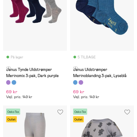
På lager
5 TILBAGE
(7)
(7)
Janus Tynde Uldstrømper
Janus Uldstrømper
Merinomix 3-pak, Dark purple
Merinoblanding 3-pak, Lyseblå
69 kr
69 kr
Vejl. pris: 149 kr
Vejl. pris: 149 kr
Oeko-Tex
Oeko-Tex
Outlet
Outlet