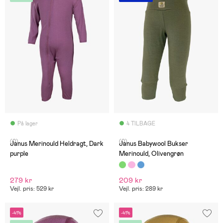
På lager
4 TILBAGE
(0)
(0)
Janus Merinould Heldragt, Dark
Janus Babywool Bukser
purple
Merinould, Olivengrøn
279 kr
209 kr
Vejl. pris: 529 kr
Vejl. pris: 289 kr
-41%
-41%