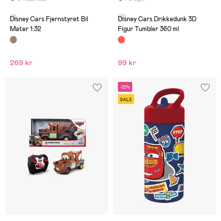
(1)
(0)
Disney Cars Fjernstyret Bil
Disney Cars Drikkedunk 3D
Mater 1:32
Figur Tumbler 360 ml
269 kr
99 kr
-23%
SALE