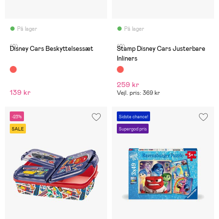
På lager
På lager
(0)
(0)
Disney Cars Beskyttelsessæt
Stamp Disney Cars Justerbare
Inliners
259 kr
139 kr
Vejl. pris: 369 kr
-23%
Sidste chance!
SALE
Supergod pris