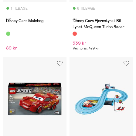
1 TILBAGE
6 TILBAGE
(0)
(1)
Disney Cars Malebog
Disney Cars Fjernstyret Bil
Lynet McQueen Turbo Racer
339 kr
89 kr
Vejl. pris: 479 kr