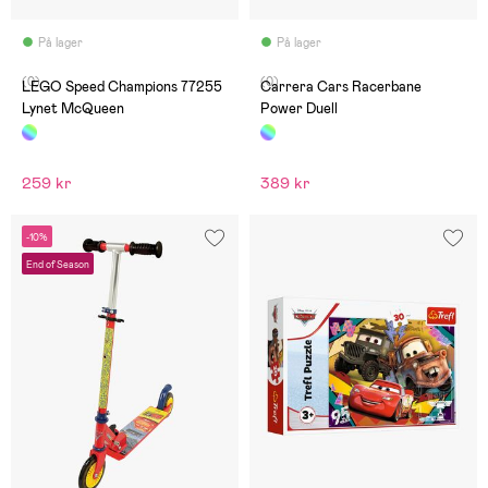
På lager
På lager
(0)
(0)
LEGO Speed Champions 77255
Carrera Cars Racerbane
Lynet McQueen
Power Duell
259 kr
389 kr
-10%
End of Season