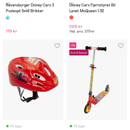
(0)
(0)
Ravensburger Disney Cars 3
Disney Cars Fjernstyret Bil
Puslespil 3x49 Brikker
Lynet McQueen 1:32
229 kr
119 kr
Vejl. pris: 279 kr
-7%
End of Season
På lager
På lager