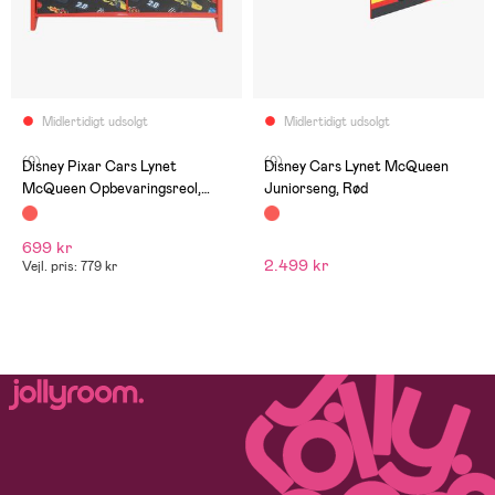
Midlertidigt udsolgt
Midlertidigt udsolgt
(0)
(0)
Disney Pixar Cars Lynet
Disney Cars Lynet McQueen
McQueen Opbevaringsreol,
Juniorseng, Rød
Rød/Sort
699 kr
2.499 kr
Vejl. pris: 779 kr