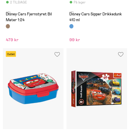
2 TILBAGE
På lager
(0)
(7)
Disney Cars Fjernstyret Bil
Disney Cars Sipper Drikkedunk
Mater 1:24
410 ml
479 kr
99 kr
Outlet