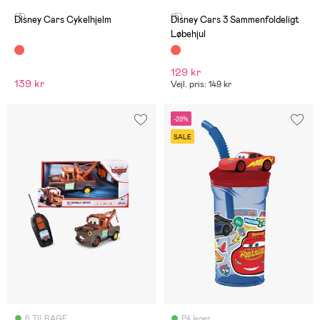
(3)
(5)
Disney Cars Cykelhjelm
Disney Cars 3 Sammenfoldeligt
Løbehjul
129 kr
139 kr
Vejl. pris: 149 kr
-29%
SALE
6 TILBAGE
På lager