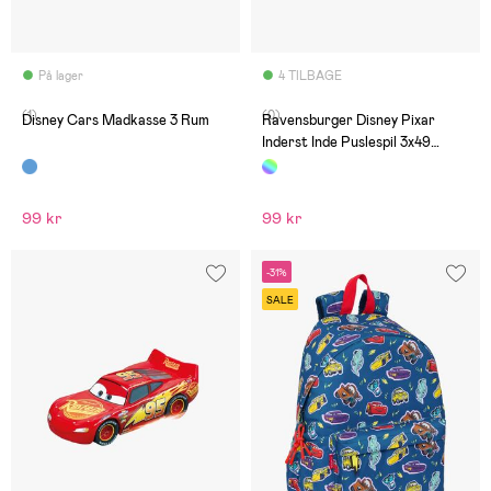
På lager
4 TILBAGE
(1)
(0)
Disney Cars Madkasse 3 Rum
Ravensburger Disney Pixar
Inderst Inde Puslespil 3x49
Brikker
99 kr
99 kr
-31%
SALE