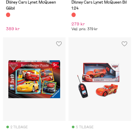
(10)
(1)
Disney Cars Lynet McQueen
Disney Cars Lynet McQueen Bil
Gåbil
1:24
279 kr
389 kr
Vejl. pris: 379 kr
2 TILBAGE
5 TILBAGE