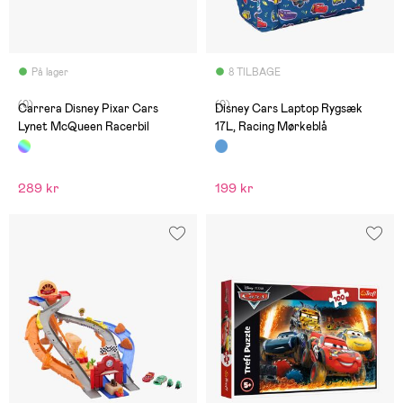
På lager
8 TILBAGE
(0)
(0)
Carrera Disney Pixar Cars
Disney Cars Laptop Rygsæk
Lynet McQueen Racerbil
17L, Racing Mørkeblå
289 kr
199 kr