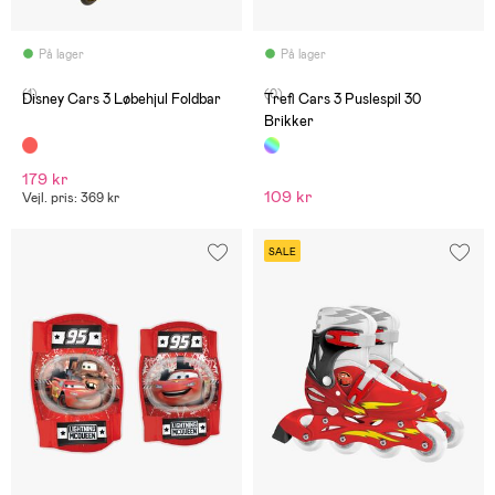
På lager
På lager
(1)
(0)
Disney Cars 3 Løbehjul Foldbar
Trefl Cars 3 Puslespil 30
Brikker
179 kr
109 kr
Vejl. pris: 369 kr
SALE