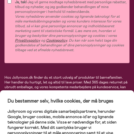
Ja, tak!
Jeg vil gerne modtage nyhedsbrevet med personlige rabatter,
tilbud og nyheder, og jeg godkender behandlingen af mine
personoplysninger i henhold til nedenstående.
Vores nyhedsbrev anvender cookies og lignende teknologi for at
måle markedsåbningsgraden og vores kunders interesse for vores
tilbud, så vi kan give personlige annoncer og indholdsbaseret
marketing samt til statistiske formål. Læs mere om, hvordan vi
bruger og beskytter dine personoplysninger og cookies i vores
Privatlivspolicy
og
Cookiepolicy
. Du kan når som helst tage din
godkendelse af behandlingen af dine personoplysninger og cookies
tilbage ved at afmelde nyhedsbrevet.
Hos Jollyroom.dk finder du et stort udvalg af produkter til børnefamilien.
Her handler du hurtigt, let og altid til lave priser. Med 365 dages returret på
ubrudt emballage, og vores kompetente medarbejdere på kundeservice, kan
du føle dig helt tryg, når du handler hos os. I vores udvalg finder du
barnevogne, autostole, børne- og babytøj, produkter til gravide og ammende
Du bestemmer selv, hvilke cookies, der må bruges
mødre, indretning og inspiration, legetøj, babyudstyr og meget mere. Vi
tilbyder produkter fra velkendte varemærker som Britax, Maxi-Cosi, Baby
Jollyroom og vores digitale samarbejdspartnere, herunder
Jogger, BabyBjörn, Didriksons, KidKraft, Ergobaby, Phillips Avent, Neonate,
Cybex, LEGO og mange flere. Kort sagt - et kæmpe sortiment venter på dig!
Google, bruger cookies, mobile annonce-id'er og lignende
teknologier på denne side. Visse er nødvendige for, at siden
fungerer korrekt. Med dit samtykke bruger vi
personoplysninger til at måle annoncering samt til at vise