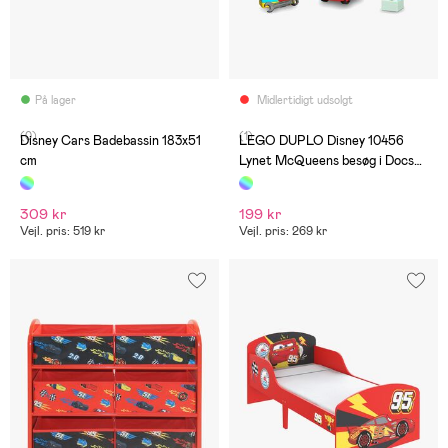
På lager
Midlertidigt udsolgt
(0)
(1)
Disney Cars Badebassin 183x51
LEGO DUPLO Disney 10456
cm
Lynet McQueens besøg i Docs
værksted
309 kr
199 kr
Vejl. pris: 519 kr
Vejl. pris: 269 kr