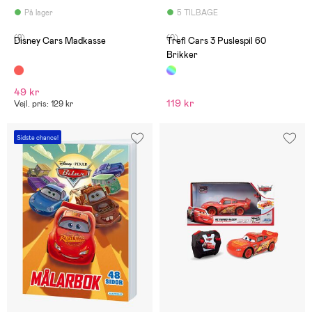
På lager
5 TILBAGE
(2)
(0)
Disney Cars Madkasse
Trefl Cars 3 Puslespil 60
Brikker
49 kr
119 kr
Vejl. pris: 129 kr
Sidste chance!