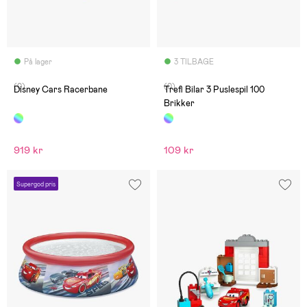
På lager
3 TILBAGE
(0)
(0)
Disney Cars Racerbane
Trefl Bilar 3 Puslespil 100
Brikker
919 kr
109 kr
Supergod pris