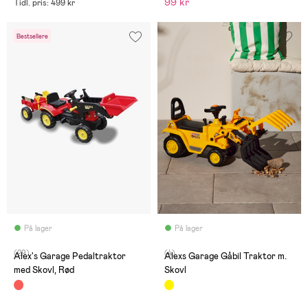
99 kr
Tidl. pris: 499 kr
Bestsellere
På lager
På lager
(29)
(4)
Alex's Garage Pedaltraktor
Alexs Garage Gåbil Traktor m.
med Skovl, Rød
Skovl