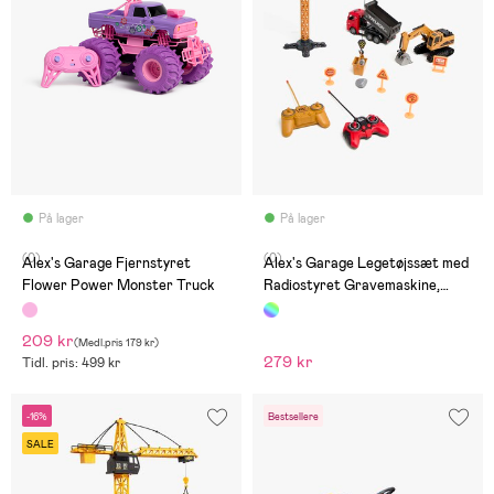
På lager
På lager
(0)
(0)
Alex's Garage Fjernstyret
Alex's Garage Legetøjssæt med
Flower Power Monster Truck
Radiostyret Gravemaskine,
Lastbil og Manuel Løftekran 42
cm
209 kr
(
Medl.pris
179 kr
)
279 kr
Tidl. pris: 499 kr
-16%
Bestsellere
SALE