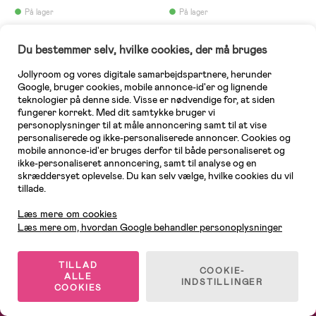
På lager
På lager
(48)
(4)
Alex's Garage Elbil Jeep, Hvid
Alex's Garage Farm Truck
Du bestemmer selv, hvilke cookies, der må bruges
Skogbrug 1:32
Jollyroom og vores digitale samarbejdspartnere, herunder
Google, bruger cookies, mobile annonce-id'er og lignende
749 kr
teknologier på denne side. Visse er nødvendige for, at siden
99 kr
Vejl. pris: 1.179 kr
fungerer korrekt. Med dit samtykke bruger vi
personoplysninger til at måle annoncering samt til at vise
personaliserede og ikke-personaliserede annoncer. Cookies og
1
/
2
mobile annonce-id'er bruges derfor til både personaliseret og
ikke-personaliseret annoncering, samt til analyse og en
skræddersyet oplevelse. Du kan selv vælge, hvilke cookies du vil
tillade.
Kundeservice
Læs mere om cookies
Læs mere om, hvordan Google behandler personoplysninger
TILLAD
COOKIE-
ALLE
INDSTILLINGER
COOKIES