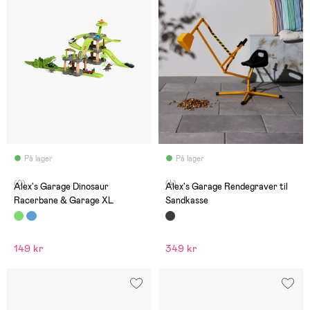
På lager
På lager
(0)
(4)
Alex's Garage Dinosaur
Alex's Garage Rendegraver til
Racerbane & Garage XL
Sandkasse
149 kr
349 kr