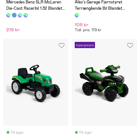
(0)
(0)
Mercedes Benz SLR McLaren
Alex's Garage Fjernstyret
Die-Cast Racerbil 1:32 Blandet
Terrængående Bil Blandet
Udvalg
Udvalg
109 kr
219 kr
Tidl. pris: 179 kr
Supergod pris
På lager
På lager