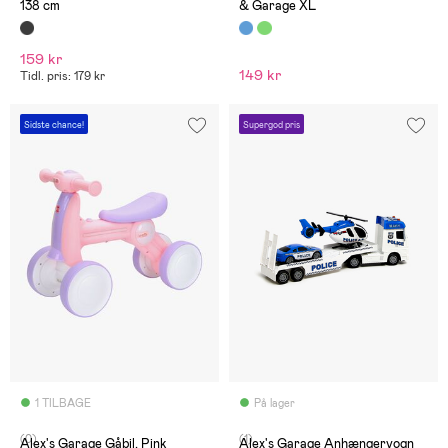
138 cm
& Garage XL
159 kr
149 kr
Tidl. pris: 179 kr
Sidste chance!
Supergod pris
1 TILBAGE
På lager
(0)
(1)
Alex's Garage Gåbil, Pink
Alex's Garage Anhængervogn