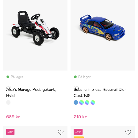
På lager
På lager
(0)
(0)
Alex's Garage Pedalgokart,
Subaru Impreza Racerbil Die-
Hvid
Cast 1:32
689 kr
219 kr
-31%
-22%