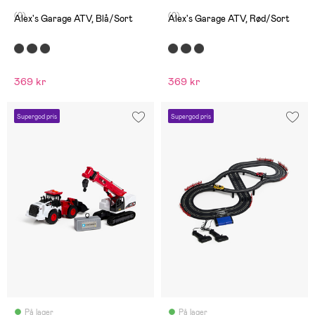
(0)
(0)
Alex's Garage ATV, Blå/Sort
Alex's Garage ATV, Rød/Sort
369 kr
369 kr
Supergod pris
Supergod pris
På lager
På lager