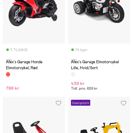
5 TILBAGE
På lager
(18)
(12)
Alex's Garage Honda
Alex's Garage Elmotorcykel
Elmotorcykel, Rød
Lille, Hvid/Sort
439 kr
799 kr
Tidl. pris: 629 kr
Supergod pris