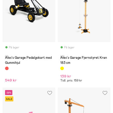
På lager
På lager
(1)
(0)
Alex's Garage Pedalgokart med
Alex's Garage Fjernstyret Kran
Gummihjul
183 cm
139 kr
549 kr
Tidl. pris: 159 kr
-58%
SALE