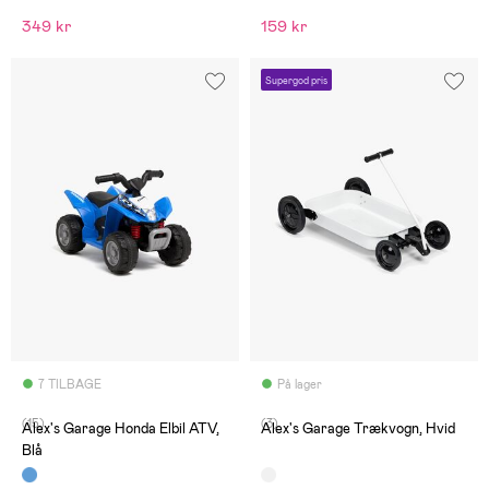
349 kr
159 kr
Supergod pris
7 TILBAGE
På lager
(15)
(3)
Alex's Garage Honda Elbil ATV,
Alex's Garage Trækvogn, Hvid
Blå