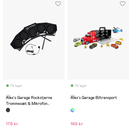
På lager
På lager
(2)
(9)
Alex's Garage Rockstjerne
Alex's Garage Biltransport
Trommesæt & Mikrofon
Elektrisk
179 kr
189 kr