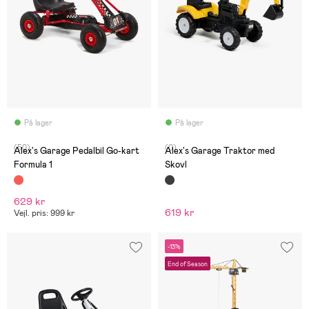
På lager
På lager
(50)
(0)
Alex's Garage Pedalbil Go-kart
Alex's Garage Traktor med
Formula 1
Skovl
629 kr
619 kr
Vejl. pris: 999 kr
-13%
End of Season