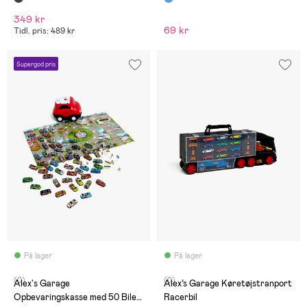
349 kr
69 kr
Tidl. pris: 489 kr
Supergod pris
På lager
På lager
(0)
(0)
Alex's Garage
Alex’s Garage Køretøjstranport
Opbevaringskasse med 50 Biler
Racerbil