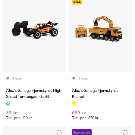
SALE
På lager
På lager
(1)
(0)
Alex's Garage Fjernstyret High-
Alex's Garage Fjernstyret
Speed Terrængående Bil
Kranbil
Blandet Udvalg
89 kr
689 kr
Tidl. pris: 129 kr
Tidl. pris: 879 kr
Supergod pris