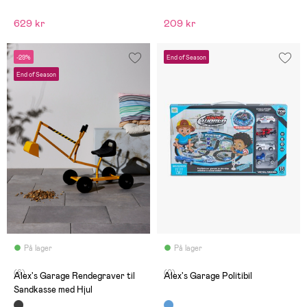
629 kr
209 kr
-29%
End of Season
End of Season
På lager
På lager
(6)
(0)
Alex's Garage Rendegraver til
Alex's Garage Politibil
Sandkasse med Hjul