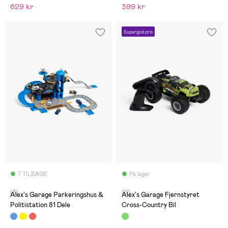
629 kr
399 kr
Supergod pris
7 TILBAGE
På lager
(3)
(0)
Alex's Garage Parkeringshus &
Alex's Garage Fjernstyret
Politistation 81 Dele
Cross-Country Bil