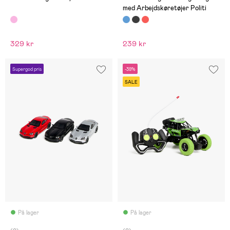
med Arbejdskøretøjer Politi
329 kr
239 kr
Supergod pris
-39%
SALE
På lager
På lager