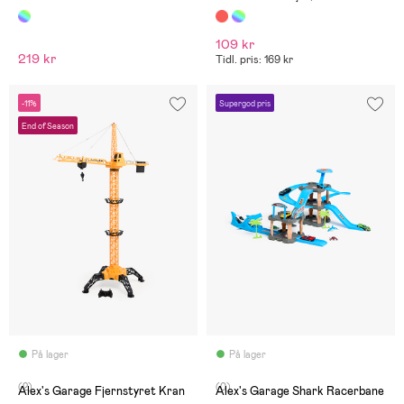
109 kr
219 kr
Tidl. pris: 169 kr
-11%
Supergod pris
End of Season
På lager
På lager
(2)
(0)
Alex's Garage Fjernstyret Kran
Alex's Garage Shark Racerbane