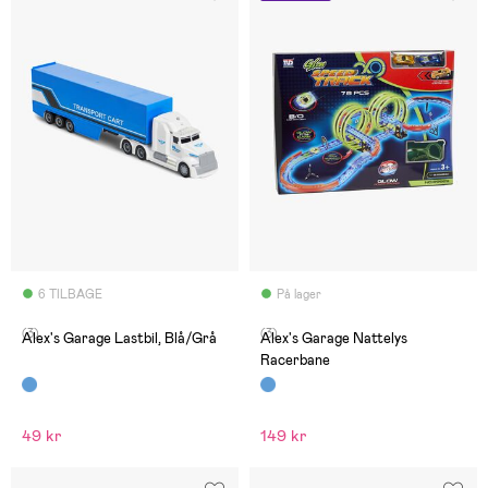
6 TILBAGE
På lager
(3)
(3)
Alex's Garage Lastbil, Blå/Grå
Alex's Garage Nattelys
Racerbane
49 kr
149 kr