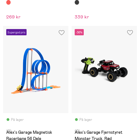
& Tilbehør
269 kr
339 kr
Supergod pris
-36%
På lager
På lager
(0)
(0)
Alex's Garage Magnetisk
Alex's Garage Fjernstyret
Racerbane 56 Dele
Monster Truck, Rød