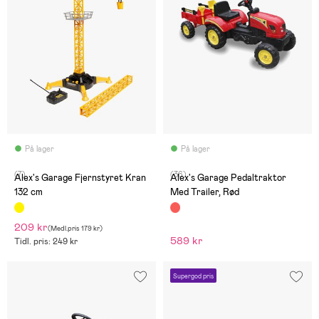
På lager
På lager
(7)
(36)
Alex's Garage Fjernstyret Kran
Alex's Garage Pedaltraktor
132 cm
Med Trailer, Rød
209 kr
(
Medl.pris
179 kr
)
589 kr
Tidl. pris: 249 kr
Supergod pris