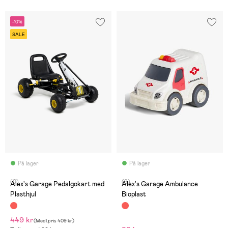
-10%
SALE
På lager
På lager
(0)
(9)
Alex's Garage Pedalgokart med
Alex's Garage Ambulance
Plasthjul
Bioplast
449 kr
(
Medl.pris
409 kr
)