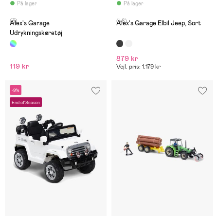
På lager
På lager
(3)
(48)
Alex's Garage
Alex's Garage Elbil Jeep, Sort
Udrykningskøretøj
879 kr
119 kr
Vejl. pris: 1.179 kr
-9%
End of Season