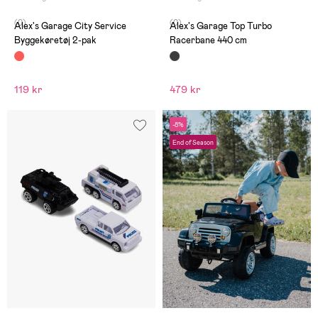
(0)
(0)
Alex's Garage City Service
Alex's Garage Top Turbo
Byggekøretøj 2-pak
Racerbane 440 cm
119 kr
479 kr
-8%
End of Season