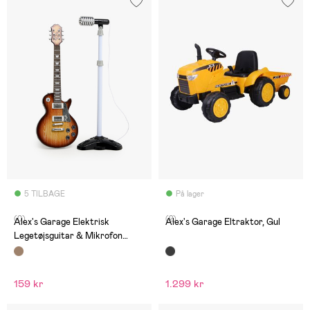
5 TILBAGE
På lager
(0)
(2)
Alex's Garage Elektrisk
Alex's Garage Eltraktor, Gul
Legetøjsguitar & Mikrofon
Elektrisk
159 kr
1.299 kr