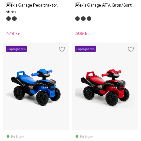
(33)
(0)
Alex's Garage Pedaltraktor,
Alex's Garage ATV, Grøn/Sort
Grøn
479 kr
369 kr
Supergod pris
Supergod pris
På lager
På lager