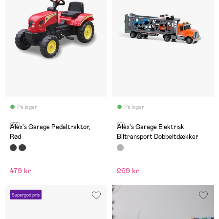
På lager
På lager
(33)
(0)
Alex's Garage Pedaltraktor,
Alex's Garage Elektrisk
Rød
Biltransport Dobbeltdækker
479 kr
269 kr
Supergod pris