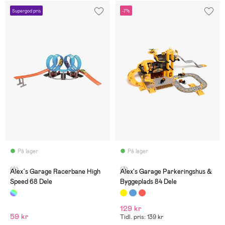
Supergod pris
-7%
På lager
På lager
(6)
(3)
Alex´s Garage Racerbane High
Alex's Garage Parkeringshus &
Speed 68 Dele
Byggeplads 84 Dele
129 kr
59 kr
Tidl. pris: 139 kr