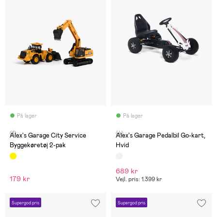
På lager
På lager
(1)
(4)
Alex's Garage City Service
Alex's Garage Pedalbil Go-kart,
Byggekøretøj 2-pak
Hvid
689 kr
179 kr
Vejl. pris: 1.399 kr
Supergod pris
Supergod pris