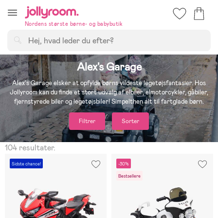
Hoppa
till
Nordens største børne- og babybutik
innehållet
Søg
Alex's Garage
Alex's Garage elsker at opfylde børns vildeste legetøjsfantasier. Hos
Jollyroom kan du finde et stort udvalg af elbiler, elmotorcykler, gåbiler,
fjernstyrede biler og legetøjsbiler! Simpelthen alt til fartglade børn.
Filtrer
Sorter
104 resultater.
Sidste chance!
-30%
Bestsellere