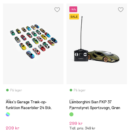
-14%
SALE
På lager
På lager
(0)
(0)
Alex's Garage Træk-op-
Lamborghini Sian FKP 37
funktion Racerbiler 24 Stk.
Fjernstyret Sportsvogn, Grøn
299 kr
209 kr
Tidl. pris: 349 kr