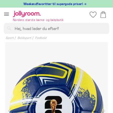
Hoppa
⁠ Weekendfavoritter til supergode priser! →
till
innehållet
Nordens største børne- og babybutik
Søg
Sport
Boldsport
Fodbold