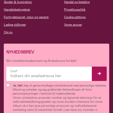
Guider & Inspiration
Handel og betaling
Handelsbetingelser
Privatlivspolitik
Fortrydelsesret, retur og garanti
Cookie settings
Ledige stillinger
Vores ansvar
Om os
NYHEDSBREV
Bliv nyhedsbrevsabonnent og få eksklusive fordele!
Email*
Ja, tak!
Jeg vil gerne modtage nyhedsbrevet med personlige rabatter,
tilbud og nyheder, og jeg godkender behandlingen af mine
personoplysninger i henhold til nedenstående.
Vores nyhedsbrev anvender cookies og lignende teknologi for at
måle markedsåbningsgraden og vores kunders interesse for vores
tilbud, så vi kan give personlige annoncer og indholdsbaseret
marketing samt til statistiske formål. Læs mere om, hvordan vi