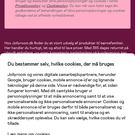
bruger og beskytter dine personoplysninger og cookies i vores
Privatlivspolicy
og
Cookiepolicy
. Du kan når som helst tage din
godkendelse af behandlingen af dine personoplysninger og cookies
tilbage ved at afmelde nyhedsbrevet.
Hos Jollyroom.dk finder du et stort udvalg af produkter til børnefamilien.
Her handler du hurtigt, let og altid til lave priser. Med 365 dages returret på
ubrudt emballage, og vores kompetente medarbejdere på kundeservice, kan
du føle dig helt tryg, når du handler hos os. I vores udvalg finder du
barnevogne, autostole, børne- og babytøj, produkter til gravide og ammende
Du bestemmer selv, hvilke cookies, der må bruges
mødre, indretning og inspiration, legetøj, babyudstyr og meget mere. Vi
tilbyder produkter fra velkendte varemærker som Britax, Maxi-Cosi, Baby
Jollyroom og vores digitale samarbejdspartnere, herunder
Jogger, BabyBjörn, Didriksons, KidKraft, Ergobaby, Phillips Avent, Neonate,
Google, bruger cookies, mobile annonce-id'er og lignende
Cybex, LEGO og mange flere. Kort sagt - et kæmpe sortiment venter på dig!
teknologier på denne side. Visse er nødvendige for, at siden
fungerer korrekt. Med dit samtykke bruger vi
personoplysninger til at måle annoncering samt til at vise
personaliserede og ikke-personaliserede annoncer. Cookies og
mobile annonce-id'er bruges derfor til både personaliseret og
ikke-personaliseret annoncering, samt til analyse og en
skræddersyet oplevelse. Du kan selv vælge, hvilke cookies du vil
tillade.
Læs mere om cookies