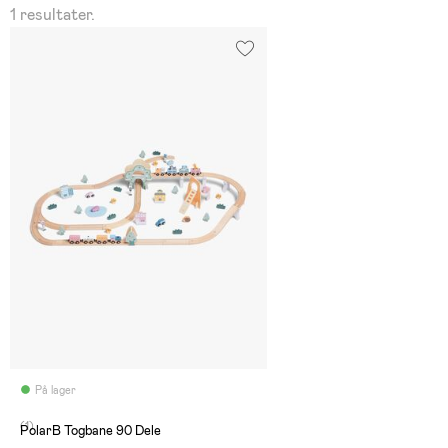
1 resultater.
På lager
(1)
PolarB Togbane 90 Dele