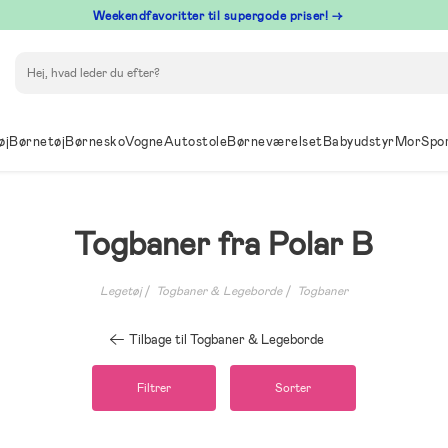
⁠ Weekendfavoritter til supergode priser! →
Søg
øj
Børnetøj
Børnesko
Vogne
Autostole
Børneværelset
Babyudstyr
Mor
Spo
Togbaner fra Polar B
Legetøj
Togbaner & Legeborde
Togbaner
Tilbage til Togbaner & Legeborde
Filtrer
Sorter