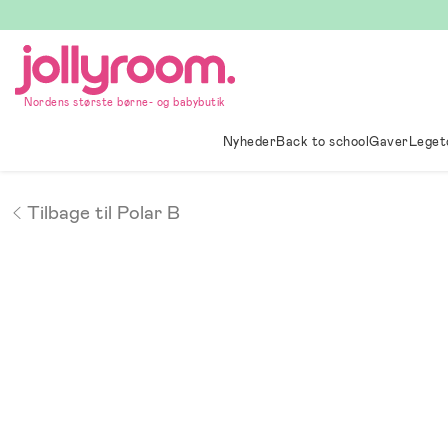
Hoppa
till
innehållet
Nordens største børne- og babybutik
Nyheder
Back to school
Gaver
Leget
Tilbage til Polar B