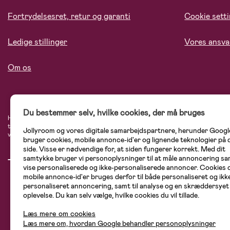
Fortrydelsesret, retur og garanti
Cookie sett
Ledige stillinger
Vores ansva
Om os
Du bestemmer selv, hvilke cookies, der må bruges
Hos Jollyroom.dk finder du et stort udvalg af produkter til børnefamilien. Her h
tryg, når du handler hos os. I vores udvalg finder du barnevogne, autostole, bø
Jollyroom og vores digitale samarbejdspartnere, herunder Googl
varemærker som Britax, Maxi-Cosi, Baby Jogger, BabyBjörn, Didriksons, KidKraf
bruger cookies, mobile annonce-id'er og lignende teknologier på
side. Visse er nødvendige for, at siden fungerer korrekt. Med dit
samtykke bruger vi personoplysninger til at måle annoncering sam
vise personaliserede og ikke-personaliserede annoncer. Cookies 
mobile annonce-id'er bruges derfor til både personaliseret og ikk
personaliseret annoncering, samt til analyse og en skræddersyet
oplevelse. Du kan selv vælge, hvilke cookies du vil tillade.
Læs mere om cookies
Læs mere om, hvordan Google behandler personoplysninger