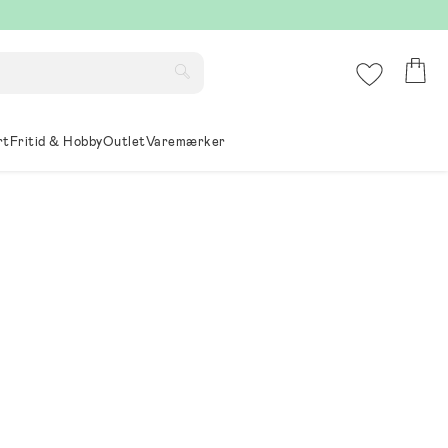
rt
Fritid & Hobby
Outlet
Varemærker