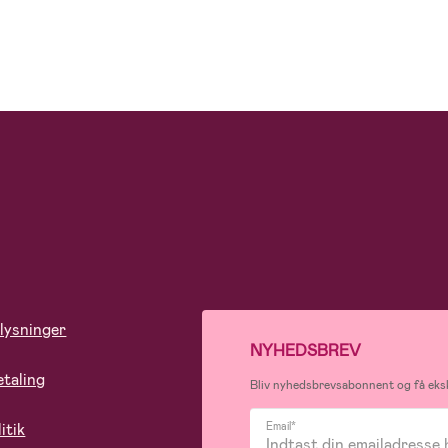
lysninger
NYHEDSBREV
etaling
Bliv nyhedsbrevsabonnent og få eksk
itik
Email*