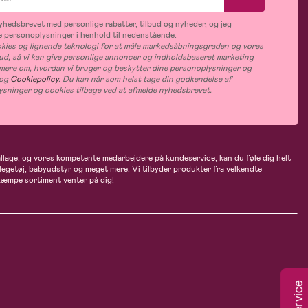
hedsbrevet med personlige rabatter, tilbud og nyheder, og jeg
 personoplysninger i henhold til nedenstående.
ies og lignende teknologi for at måle markedsåbningsgraden og vores
bud, så vi kan give personlige annoncer og indholdsbaseret marketing
s mere om, hvordan vi bruger og beskytter dine personoplysninger og
og
Cookiepolicy
. Du kan når som helst tage din godkendelse af
ysninger og cookies tilbage ved at afmelde nyhedsbrevet.
ballage, og vores kompetente medarbejdere på kundeservice, kan du føle dig helt
 legetøj, babyudstyr og meget mere. Vi tilbyder produkter fra velkendte
kæmpe sortiment venter på dig!