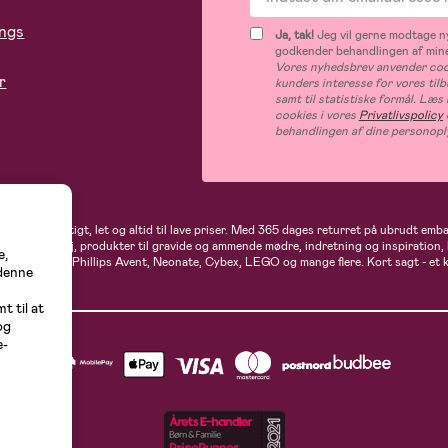
ings
Ja, tak!
Jeg vil gerne modtage ny
godkender behandlingen af mine
Vores nyhedsbrev anvender cook
r
kunders interesse for vores til
samt til statistiske formål. Læ
cookies i vores
Privatlivspolicy
behandlingen af dine personopl
andler du hurtigt, let og altid til lave priser. Med 365 dages returret på ubrudt em
rne- og babytøj, produkter til gravide og ammende mødre, indretning og inspiration,
e,
t, Ergobaby, Phillips Avent, Neonate, Cybex, LEGO og mange flere. Kort sagt - et 
 denne
t til at
og
e-