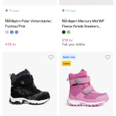
På lager
På lager
(156)
(13)
Nordbjörn Polar Vinterstøvler,
Nordbjørn Mercury Mid WP
Fuchsia/Pink
Fleece-forede Sneakers,
Black/White
219 kr
419 kr
Tidl. pris: 409 kr
Bedst i test
Outlet