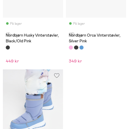
På lager
På lager
(3)
(12)
Nordbjørn Husky Vinterstøvler,
Nordbjørn Orca Vinterstøvler,
Black/Old Pink
Silver Pink
449 kr
349 kr