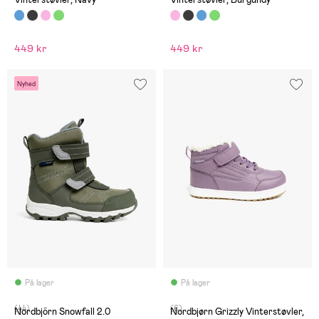
449 kr
449 kr
Nyhed
På lager
På lager
(44)
(6)
Nordbjörn Snowfall 2.0
Nordbjørn Grizzly Vinterstøvler,