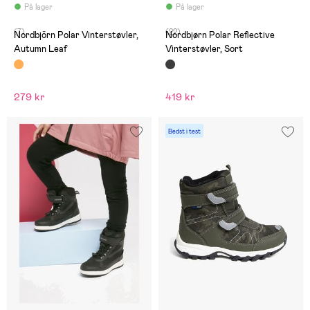
På lager
På lager
(7)
(22)
Nordbjörn Polar Vinterstøvler,
Nordbjørn Polar Reflective
Autumn Leaf
Vinterstøvler, Sort
279 kr
419 kr
Bedst i test