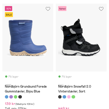
-50%
Nyhed
SALE
På lager
På lager
(102)
(44)
Nordbjörn Grundsund Forede
Nordbjörn Snowfall 2.0
Gummistøvler, Bijou Blue
Vinterstøvler, Sort
139 kr
(
Medl.pris
109 kr
)
449 kr
Tidl. pris: 279 kr