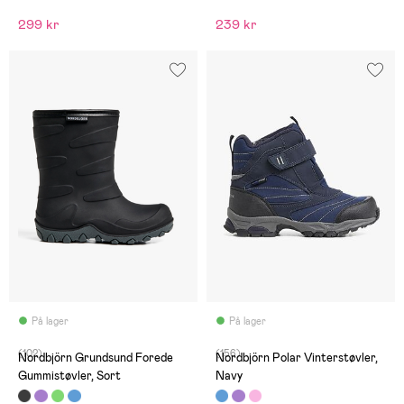
299 kr
239 kr
På lager
På lager
(102)
(156)
Nordbjörn Grundsund Forede
Nordbjörn Polar Vinterstøvler,
Gummistøvler, Sort
Navy