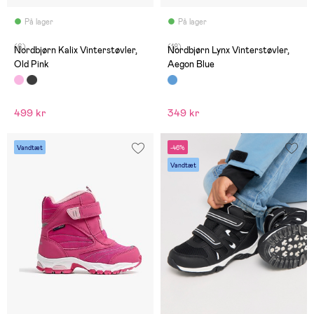
På lager
På lager
(6)
(18)
Nordbjørn Kalix Vinterstøvler,
Nordbjørn Lynx Vinterstøvler,
Old Pink
Aegon Blue
499 kr
349 kr
Vandtæt
-46%
Vandtæt