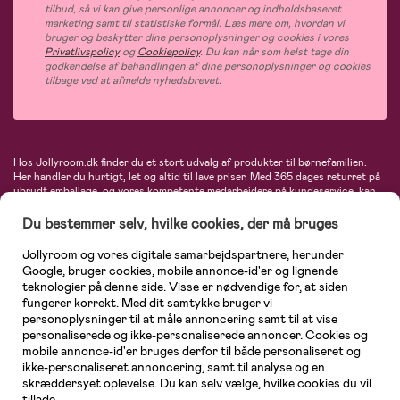
tilbud, så vi kan give personlige annoncer og indholdsbaseret
marketing samt til statistiske formål. Læs mere om, hvordan vi
bruger og beskytter dine personoplysninger og cookies i vores
Privatlivspolicy
og
Cookiepolicy
. Du kan når som helst tage din
godkendelse af behandlingen af dine personoplysninger og cookies
tilbage ved at afmelde nyhedsbrevet.
Hos Jollyroom.dk finder du et stort udvalg af produkter til børnefamilien.
Her handler du hurtigt, let og altid til lave priser. Med 365 dages returret på
ubrudt emballage, og vores kompetente medarbejdere på kundeservice, kan
du føle dig helt tryg, når du handler hos os. I vores udvalg finder du
barnevogne, autostole, børne- og babytøj, produkter til gravide og ammende
Du bestemmer selv, hvilke cookies, der må bruges
mødre, indretning og inspiration, legetøj, babyudstyr og meget mere. Vi
tilbyder produkter fra velkendte varemærker som Britax, Maxi-Cosi, Baby
Jollyroom og vores digitale samarbejdspartnere, herunder
Jogger, BabyBjörn, Didriksons, KidKraft, Ergobaby, Phillips Avent, Neonate,
Google, bruger cookies, mobile annonce-id'er og lignende
Cybex, LEGO og mange flere. Kort sagt - et kæmpe sortiment venter på dig!
teknologier på denne side. Visse er nødvendige for, at siden
fungerer korrekt. Med dit samtykke bruger vi
personoplysninger til at måle annoncering samt til at vise
personaliserede og ikke-personaliserede annoncer. Cookies og
mobile annonce-id'er bruges derfor til både personaliseret og
ikke-personaliseret annoncering, samt til analyse og en
skræddersyet oplevelse. Du kan selv vælge, hvilke cookies du vil
tillade.