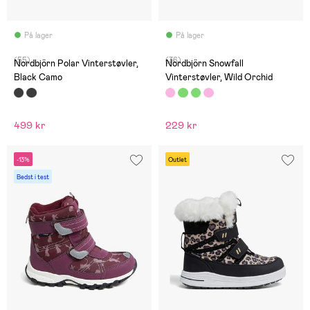
På lager
På lager
(55)
(36)
Nordbjörn Polar Vinterstøvler,
Nordbjörn Snowfall
Black Camo
Vinterstøvler, Wild Orchid
499 kr
229 kr
-13%
Outlet
Bedst i test