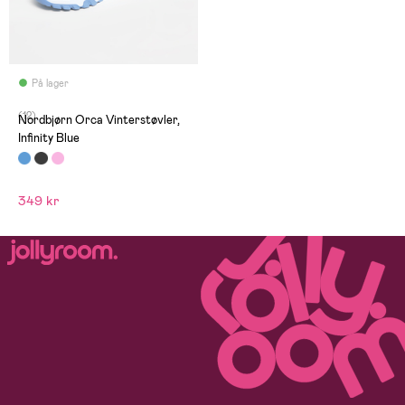
På lager
(12)
Nordbjørn Orca Vinterstøvler,
Infinity Blue
349 kr