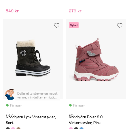
349 kr
279 kr
Nyhed
Dejlig lette støvler og meget
varme, min datter er rigtig
glad for.
På lager
På lager
(164)
(0)
Nordbjørn Lynx Vinterstøvler,
Nordbjörn Polar 2.0
Sort
Vinterstøvler, Pink