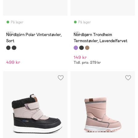
På lager
På lager
(55)
(13)
Nordbjörn Polar Vinterstøvler,
Nordbjørn Trondheim
Sort
Termostøvler, Lavendelfarvet
149 kr
499 kr
Tidl. pris: 279 kr