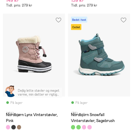
149 kr
139 kr
Tidl. pris: 279 kr
Tidl. pris: 279 kr
Bedst i test
Outlet
Dejlig lette støvler og meget
varme, min datter er rigtig
glad for.
På lager
På lager
(164)
(36)
Nordbjørn Lynx Vinterstøvler,
Nordbjörn Snowfall
Pink
Vinterstøvler, Sagebrush