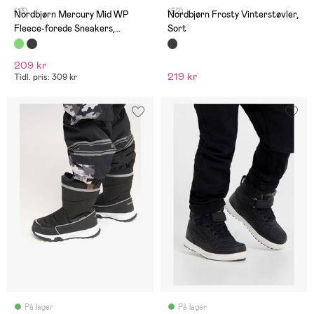
del mindre sand hjem fra
(13)
(52)
sandkassen hver dag.
Nordbjørn Mercury Mid WP
Nordbjørn Frosty Vinterstøvler,
Fleece-forede Sneakers,
Sort
Sagebrush
209 kr
219 kr
Tidl. pris: 309 kr
På lager
På lager