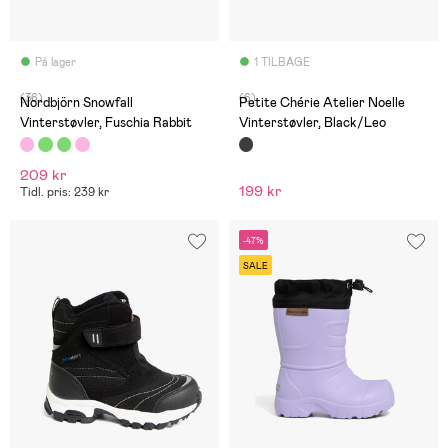
På lager
1 TILBAGE
(36)
(6)
Nordbjörn Snowfall
Petite Chérie Atelier Noelle
Vinterstøvler, Fuschia Rabbit
Vinterstøvler, Black/Leo
209 kr
199 kr
Tidl. pris: 239 kr
-47%
SALE