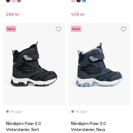
299 kr
409 kr
Nyhed
Nyhed
På lager
På lager
(0)
(0)
Nordbjörn Polar 2.0
Nordbjörn Polar 2.0
Vinterstøvler, Sort
Vinterstøvler, Navy