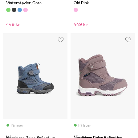
Vinterstøvler, Grøn
Old Pink
449 kr
449 kr
På lager
På lager
(7)
(3)
Nordbjørn Polar Reflective
Nordbjørn Polar Reflective