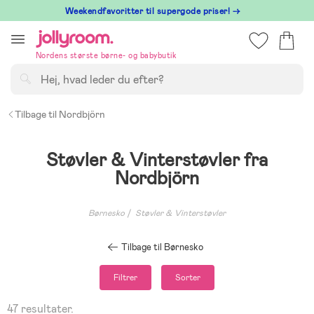
Hoppa
⁠ Weekendfavoritter til supergode priser! →
till
innehållet
Nordens største børne- og babybutik
Søg
Tilbage til Nordbjörn
Støvler & Vinterstøvler fra
Nordbjörn
Børnesko
Støvler & Vinterstøvler
Tilbage til Børnesko
Filtrer
Sorter
47 resultater.