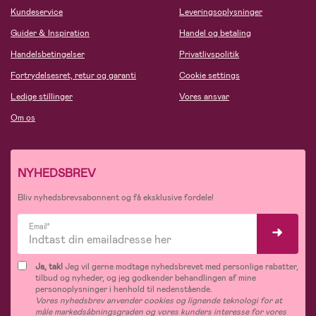
Kundeservice
Leveringsoplysninger
Guider & Inspiration
Handel og betaling
Handelsbetingelser
Privatlivspolitik
Fortrydelsesret, retur og garanti
Cookie settings
Ledige stillinger
Vores ansvar
Om os
NYHEDSBREV
Bliv nyhedsbrevsabonnent og få eksklusive fordele!
Email*
Ja, tak!
Jeg vil gerne modtage nyhedsbrevet med personlige rabatter,
tilbud og nyheder, og jeg godkender behandlingen af mine
personoplysninger i henhold til nedenstående.
Vores nyhedsbrev anvender cookies og lignende teknologi for at
måle markedsåbningsgraden og vores kunders interesse for vores