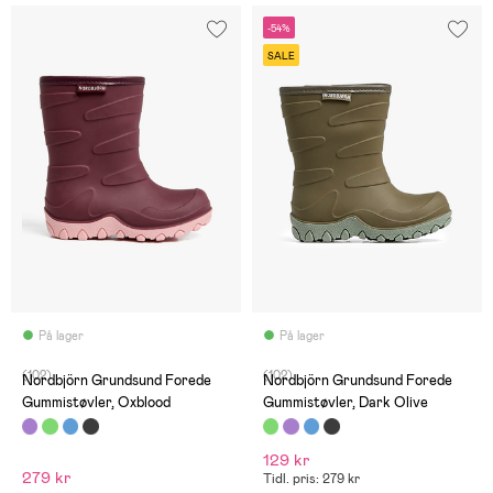
-54%
SALE
På lager
På lager
(102)
(102)
Nordbjörn Grundsund Forede
Nordbjörn Grundsund Forede
Gummistøvler, Oxblood
Gummistøvler, Dark Olive
129 kr
279 kr
Tidl. pris: 279 kr