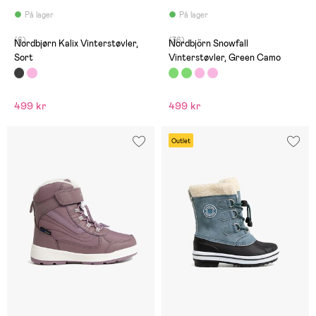
På lager
På lager
(6)
(36)
Nordbjørn Kalix Vinterstøvler,
Nordbjörn Snowfall
Sort
Vinterstøvler, Green Camo
499 kr
499 kr
Outlet