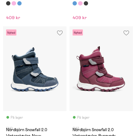
409 kr
409 kr
Nyhed
Nyhed
På lager
På lager
(44)
(44)
Nordbjörn Snowfall 2.0
Nordbjörn Snowfall 2.0
Vinterstøvler, Navy
Vinterstøvler, Burgundy