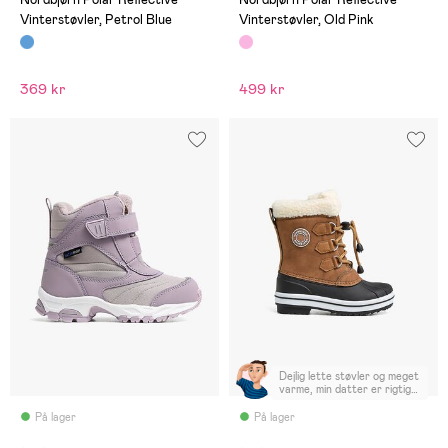
Vinterstøvler, Petrol Blue
Vinterstøvler, Old Pink
369 kr
499 kr
Dejlig lette støvler og meget
varme, min datter er rigtig
glad for.
På lager
På lager