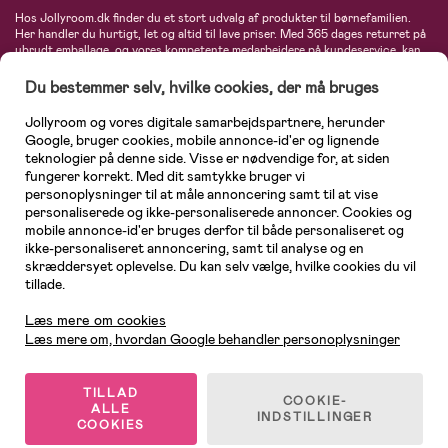
Hos Jollyroom.dk finder du et stort udvalg af produkter til børnefamilien.
Her handler du hurtigt, let og altid til lave priser. Med 365 dages returret på
ubrudt emballage, og vores kompetente medarbejdere på kundeservice, kan
du føle dig helt tryg, når du handler hos os. I vores udvalg finder du
barnevogne, autostole, børne- og babytøj, produkter til gravide og ammende
Du bestemmer selv, hvilke cookies, der må bruges
mødre, indretning og inspiration, legetøj, babyudstyr og meget mere. Vi
tilbyder produkter fra velkendte varemærker som Britax, Maxi-Cosi, Baby
Jollyroom og vores digitale samarbejdspartnere, herunder
Jogger, BabyBjörn, Didriksons, KidKraft, Ergobaby, Phillips Avent, Neonate,
Google, bruger cookies, mobile annonce-id'er og lignende
Cybex, LEGO og mange flere. Kort sagt - et kæmpe sortiment venter på dig!
teknologier på denne side. Visse er nødvendige for, at siden
fungerer korrekt. Med dit samtykke bruger vi
personoplysninger til at måle annoncering samt til at vise
personaliserede og ikke-personaliserede annoncer. Cookies og
mobile annonce-id'er bruges derfor til både personaliseret og
ikke-personaliseret annoncering, samt til analyse og en
skræddersyet oplevelse. Du kan selv vælge, hvilke cookies du vil
tillade.
Kundeservice
Læs mere om cookies
Læs mere om, hvordan Google behandler personoplysninger
TILLAD
COOKIE-
ALLE
© 2026 Jollyroom AB. Alle rettigheder forbeholdes.
INDSTILLINGER
COOKIES