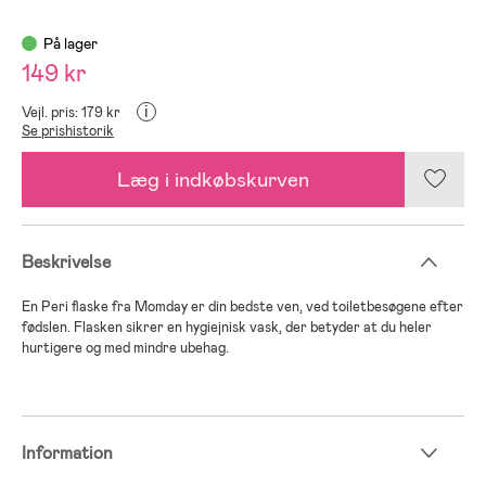
På lager
149 kr
i
Vejl. pris: 179 kr
Se prishistorik
Læg i indkøbskurven
Beskrivelse
En Peri flaske fra Momday er din bedste ven, ved toiletbesøgene efter
fødslen. Flasken sikrer en hygiejnisk vask, der betyder at du heler
hurtigere og med mindre ubehag.
Information