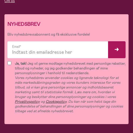
Om os
NYHEDSBREV
Bliv nyhedsbrevsabonnent og få eksklusive fordele!
Email*
Ja, tak!
Jeg vil gerne modtage nyhedsbrevet med personlige rabatter,
tilbud og nyheder, og jeg godkender behandlingen af mine
personoplysninger i henhold til nedenstående.
Vores nyhedsbrev anvender cookies og lignende teknologi for at
måle markedsåbningsgraden og vores kunders interesse for vores
tilbud, så vi kan give personlige annoncer og indholdsbaseret
marketing samt til statistiske formål. Læs mere om, hvordan vi
bruger og beskytter dine personoplysninger og cookies i vores
Privatlivspolicy
og
Cookiepolicy
. Du kan når som helst tage din
godkendelse af behandlingen af dine personoplysninger og cookies
tilbage ved at afmelde nyhedsbrevet.