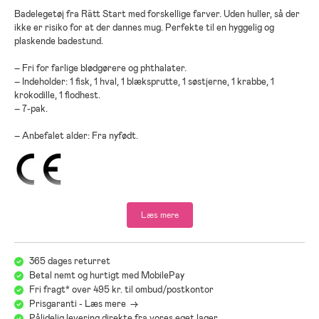
Badelegetøj fra Rätt Start med forskellige farver. Uden huller, så der
ikke er risiko for at der dannes mug. Perfekte til en hyggelig og
plaskende badestund.
– Fri for farlige blødgørere og phthalater.
– Indeholder: 1 fisk, 1 hval, 1 blæksprutte, 1 søstjerne, 1 krabbe, 1
krokodille, 1 flodhest.
– 7-pak.
– Anbefalet alder: Fra nyfødt.
Læs mere
365 dages returret
Betal nemt og hurtigt med MobilePay
Fri fragt* over 495 kr. til ombud/postkontor
Prisgaranti - Læs mere ->
Pålidelig levering direkte fra vores eget lager