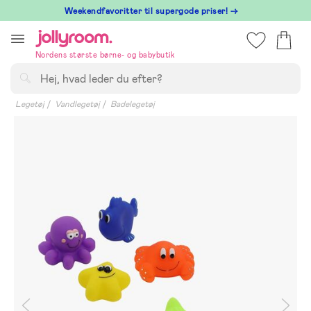
Hoppa
⁠ Weekendfavoritter til supergode priser! →
till
innehållet
Nordens største børne- og babybutik
Søg
Legetøj
Vandlegetøj
Badelegetøj