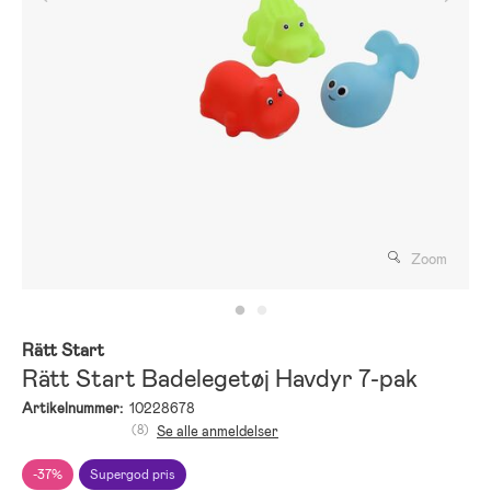
Zoom
Rätt Start
Rätt Start Badelegetøj Havdyr 7-pak
Artikelnummer:
10228678
(8)
Se alle anmeldelser
-37%
Supergod pris